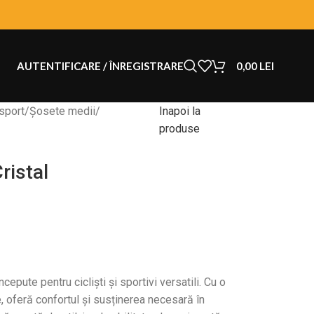
AUTENTIFICARE / ÎNREGISTRARE
0,00
LEI
sport
Șosete medii
Inapoi la
produse
ristal
ute pentru cicliști și sportivi versatili. Cu o
e, oferă confortul și susținerea necesară în