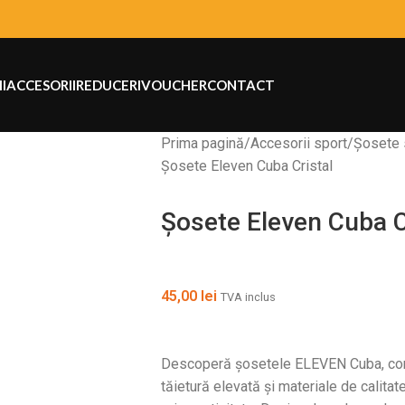
I
ACCESORII
REDUCERI
VOUCHER
CONTACT
Prima pagină
Accesorii sport
Șosete 
Șosete Eleven Cuba Cristal
Șosete Eleven Cuba C
45,00
lei
TVA inclus
Descoperă șosetele ELEVEN Cuba, concep
tăietură elevată și materiale de calitat