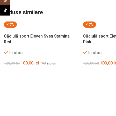
Instagram
TikTok
Produse similare
-17%
-17%
Căciulă sport Eleven Sven Stamina
Căciulă sport El
Red
Pink
In stoc
In stoc
100,00
lei
100,00
l
120,00
lei
120,00
lei
TVA inclus