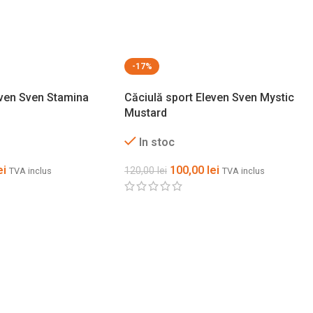
-17%
even Sven Stamina
Căciulă sport Eleven Sven Mystic
Mustard
In stoc
ei
100,00
lei
120,00
lei
TVA inclus
TVA inclus