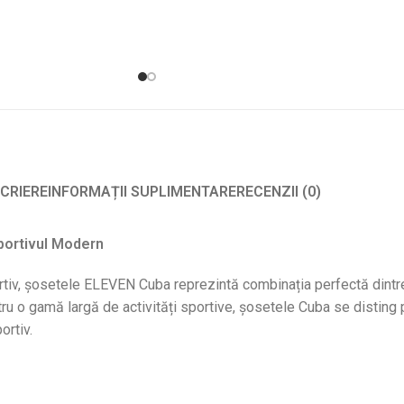
CRIERE
INFORMAȚII SUPLIMENTARE
RECENZII (0)
Sportivul Modern
ortiv, șosetele ELEVEN Cuba reprezintă combinația perfectă dintre 
entru o gamă largă de activități sportive, șosetele Cuba se disting
ortiv.