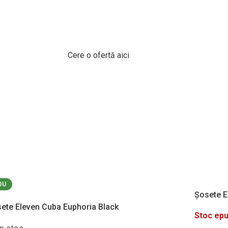
alizat cu design-ul 
Cere o ofertă aici
OU
Șosete E
ete Eleven Cuba Euphoria Black
Stoc epu