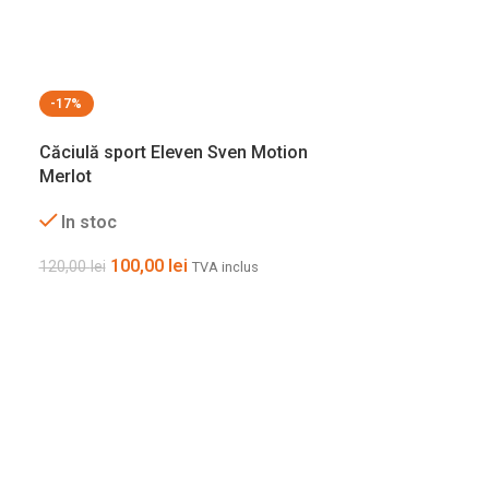
-17%
-17%
Căciulă sport Eleven Sven Motion
Merlot
In stoc
100,00
lei
120,00
lei
TVA inclus
Căciulă sport
Grey