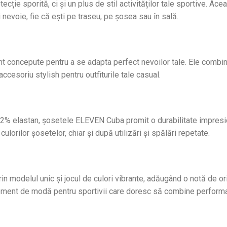
cție sporită, ci și un plus de stil activităților tale sportive. A
 nevoie, fie că ești pe traseu, pe șosea sau în sală.
nt concepute pentru a se adapta perfect nevoilor tale. Ele combină
accesoriu stylish pentru outfiturile tale casual.
 elastan, șosetele ELEVEN Cuba promit o durabilitate impresiona
orilor șosetelor, chiar și după utilizări și spălări repetate.
n modelul unic și jocul de culori vibrante, adăugând o notă de orig
ement de modă pentru sportivii care doresc să combine performan