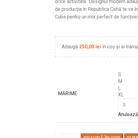
orice activitate. Designul modern adaugă
de producția în Republica Cehă te va î
Cuba pentru un mix perfect de funcționa
Adaugă
250,00
lei
în coș și ai trans
S
M
L
MĂRIME
XL
Anulează