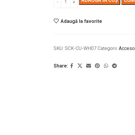
ADAUGĂ ÎN COȘ
CUM
Adaugă la favorite
SKU:
SCK-CU-WH07
Categorii:
Accesor
Share:
ce acest model, dar îl