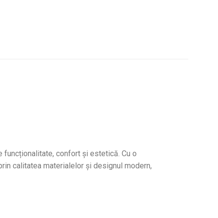
In stoc
100,
120,00
lei
funcționalitate, confort și estetică. Cu o
 prin calitatea materialelor și designul modern,