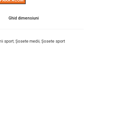
PĂRĂ ACUM
Ghid dimensiuni
ii sport
,
Șosete medii
,
Șosete sport
 vrei