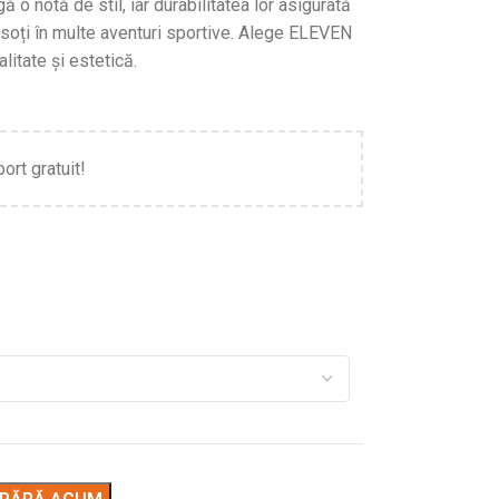
 o notă de stil, iar durabilitatea lor asigurată
nsoți în multe aventuri sportive. Alege ELEVEN
litate și estetică.
port gratuit!