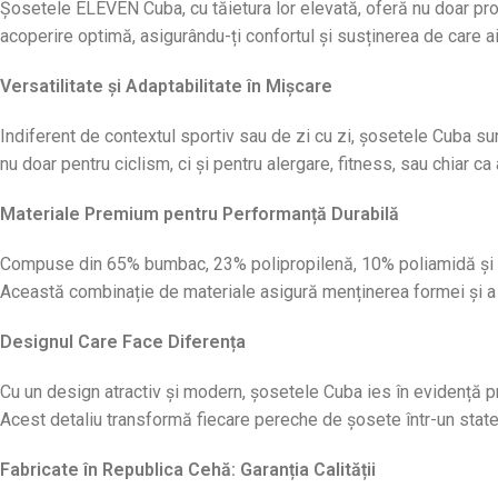
Șosetele ELEVEN Cuba, cu tăietura lor elevată, oferă nu doar prote
acoperire optimă, asigurându-ți confortul și susținerea de care ai
Versatilitate și Adaptabilitate în Mișcare
Indiferent de contextul sportiv sau de zi cu zi, șosetele Cuba su
nu doar pentru ciclism, ci și pentru alergare, fitness, sau chiar ca 
Materiale Premium pentru Performanță Durabilă
Compuse din 65% bumbac, 23% polipropilenă, 10% poliamidă și 2%
Această combinație de materiale asigură menținerea formei și a cul
Designul Care Face Diferența
Cu un design atractiv și modern, șosetele Cuba ies în evidență pri
Acest detaliu transformă fiecare pereche de șosete într-un stat
Fabricate în Republica Cehă: Garanția Calității