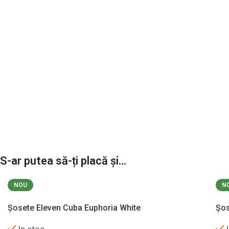
person
S-ar putea să-ți placă și…
NOU
N
Șosete Eleven Cuba Euphoria White
Șos