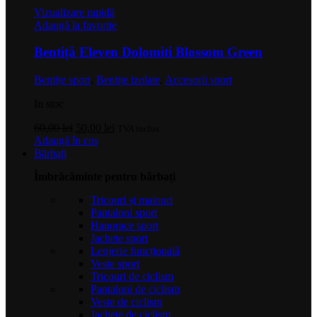
Vizualizare rapidă
Adaugă la favorite
Bentiță Eleven Dolomiti Blossom Green
Bentițe sport
,
Bentițe izolate
,
Accesorii sport
In stoc
Prețul
Prețul
60,00
lei
50,00
lei
TVA inclus
inițial
curent
Adaugă în coș
a
este:
Bărbați
fost:
50,00 lei.
Îmbrăcăminte pentru bărbați
60,00 lei.
Tricouri și maiouri
Pantaloni sport
Hanorace sport
Jachete sport
Lenjerie funcțională
Veste sport
Tricouri de ciclism
Pantaloni de ciclism
Veste de ciclism
Jachete de ciclism