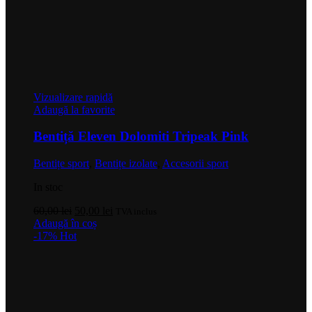
Vizualizare rapidă
Adaugă la favorite
Bentiță Eleven Dolomiti Tripeak Pink
Bentițe sport
,
Bentițe izolate
,
Accesorii sport
In stoc
Prețul
Prețul
60,00
lei
50,00
lei
TVA inclus
inițial
curent
Adaugă în coș
a
este:
-17%
Hot
fost:
50,00 lei.
60,00 lei.