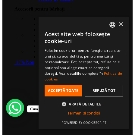
Accesorii pentru bărbați
Căciuli sport
×
Șosete de compresie
Eșarfe multifuncționale
Acest site web folosește
Gulere termice
ROMANIAN
cookie-uri
Mănuși sport
Bentițe sport
HUNGARIAN
Folosim cookie-uri pentru funcționarea site-
Șosete sport
ului și, cu acordul tău, pentru analiză și
ENGLISH
Șepci fullcap
personalizare. Poți accepta tot, refuza ce e
-17%
Nou
opțional sau alege exact ce categorii
dorești. Vezi detaliile complete în
Politica de
cookies
ACCEPTĂ TOATE
REFUZĂ TOT
ARATĂ DETALIILE
Cum te putem ajuta?
Termeni si conditii
POWERED BY COOKIESCRIPT