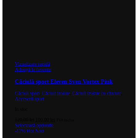
Vizualizare rapidă
Adaugă la favorite
Căciulă sport Eleven Sven Vortex Pink
Căciuli sport
,
Căciuli izolate
,
Căciuli izolate cu ciucure
,
Accesorii sport
In stoc
Prețul
Prețul
120,00
lei
100,00
lei
TVA inclus
inițial
Acest
curent
Selectează opțiunile
a
produs
este:
-17%
Hot
Nou
fost:
are
100,00 lei.