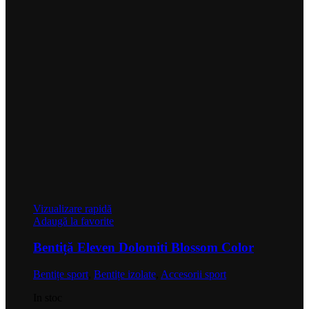
Vizualizare rapidă
Adaugă la favorite
Bentiță Eleven Dolomiti Blossom Color
Bentițe sport
,
Bentițe izolate
,
Accesorii sport
In stoc