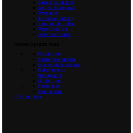
Fuste și rochii sport
Lenjerie funcțională
Veste sport
Tricouri de ciclism
Pantaloni de ciclism
Veste de ciclism
Jachete de ciclism
Accesorii pentru femei
Căciuli sport
Șosete de compresie
Eșarfe multifuncționale
Gulere termice
Mănuși sport
Bentițe sport
Șosete sport
Șepci fullcap
-17%
Hot
Nou