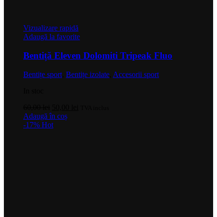
Vizualizare rapidă
Adaugă la favorite
Bentiță Eleven Dolomiti Tripeak Fluo
Bentițe sport
,
Bentițe izolate
,
Accesorii sport
In stoc
Prețul
Prețul
60,00
lei
50,00
lei
TVA inclus
inițial
curent
Adaugă în coș
a
este:
-17%
Hot
fost:
50,00 lei.
60,00 lei.