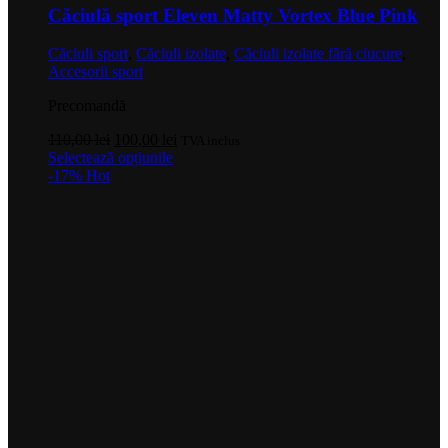
Căciulă sport Eleven Matty Vortex Blue Pink
Căciuli sport
,
Căciuli izolate
,
Căciuli izolate fără ciucure
,
Accesorii sport
Precomandă
Prețul
Prețul
110,00
lei
100,00
lei
TVA inclus
inițial
Acest
curent
Selectează opțiunile
a
produs
este:
-17%
Hot
fost:
are
100,00 lei.
110,00 lei.
mai
multe
variații.
Opțiunile
pot
fi
alese
în
pagina
produsului.