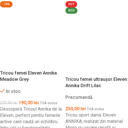
-14%
HOT
NOU
Tricou femei Eleven Annika
Meadow Grey
Tricou femei ultraușor Eleven
Annika Drift Lilac
In stoc
Precomandă
190,00
lei
220,00
lei
TVA inclus
250,00
lei
Descoperă Tricoul Annika de la
TVA inclus
Tricou sport damă Eleven
Eleven, perfect pentru femeile
ANNIKA, realizat din material
active care caută un echilibru
Micro cu uscare rapidă și
între stil și funcționalitate.