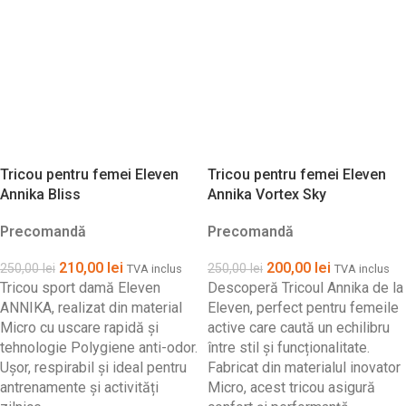
Tricou pentru femei Eleven
Tricou pentru femei Eleven
Annika Bliss
Annika Vortex Sky
Precomandă
Precomandă
210,00
lei
200,00
lei
250,00
lei
250,00
lei
TVA inclus
TVA inclus
Tricou sport damă Eleven
Descoperă Tricoul Annika de la
ANNIKA, realizat din material
Eleven, perfect pentru femeile
Micro cu uscare rapidă și
active care caută un echilibru
tehnologie Polygiene anti-odor.
între stil și funcționalitate.
Ușor, respirabil și ideal pentru
Fabricat din materialul inovator
antrenamente și activități
Micro, acest tricou asigură