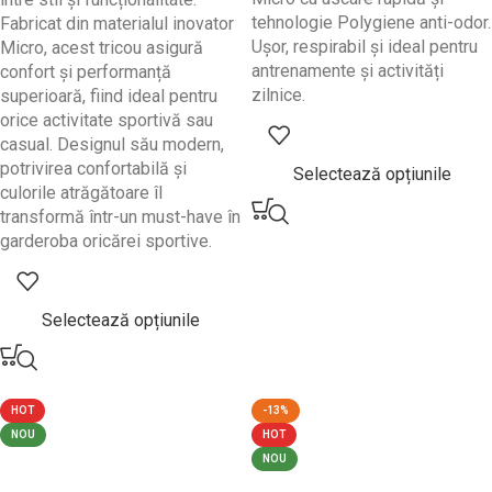
tehnologie Polygiene anti-odor.
Fabricat din materialul inovator
Ușor, respirabil și ideal pentru
Micro, acest tricou asigură
antrenamente și activități
confort și performanță
zilnice.
superioară, fiind ideal pentru
orice activitate sportivă sau
casual. Designul său modern,
potrivirea confortabilă și
Selectează opțiunile
culorile atrăgătoare îl
transformă într-un must-have în
garderoba oricărei sportive.
Selectează opțiunile
HOT
-13%
NOU
HOT
NOU