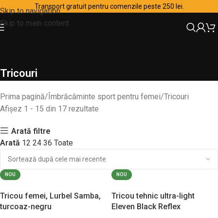
Transport gratuit pentru comenzile peste 250 lei.
Skip to navigation
Skip to main content
Tricouri
Prima pagină
Îmbrăcăminte sport pentru femei
Tricouri
Afișez 1 - 15 din 17 rezultate
Arată filtre
Arată
12
24
36
Toate
NOU
NOU
Tricou femei, Lurbel Samba,
Tricou tehnic ultra-light
turcoaz-negru
Eleven Black Reflex