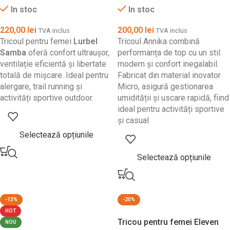
In stoc
In stoc
220,00
lei
200,00
lei
TVA inclus
TVA inclus
Tricoul pentru femei
Lurbel
Tricoul Annika combină
Samba
oferă confort ultraușor,
performanța de top cu un stil
ventilație eficientă și libertate
modern și confort inegalabil.
totală de mișcare. Ideal pentru
Fabricat din material inovator
alergare, trail running și
Micro, asigură gestionarea
activități sportive outdoor.
umidității și uscare rapidă, fiind
ideal pentru activități sportive
și casual.
Selectează opțiunile
Selectează opțiunile
-13%
-20%
HOT
Tricou pentru femei Eleven
NOU