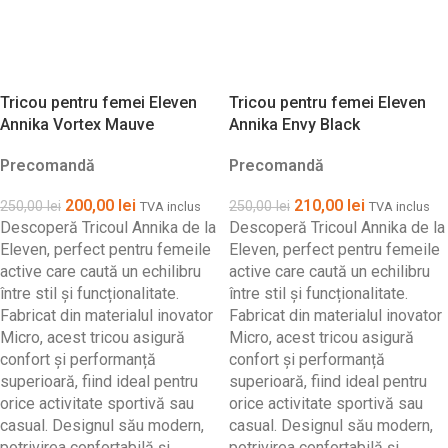
Tricou pentru femei Eleven
Tricou pentru femei Eleven
Annika Vortex Mauve
Annika Envy Black
Precomandă
Precomandă
200,00
lei
210,00
lei
250,00
lei
250,00
lei
TVA inclus
TVA inclus
Descoperă Tricoul Annika de la
Descoperă Tricoul Annika de la
Eleven, perfect pentru femeile
Eleven, perfect pentru femeile
active care caută un echilibru
active care caută un echilibru
între stil și funcționalitate.
între stil și funcționalitate.
Fabricat din materialul inovator
Fabricat din materialul inovator
Micro, acest tricou asigură
Micro, acest tricou asigură
confort și performanță
confort și performanță
superioară, fiind ideal pentru
superioară, fiind ideal pentru
orice activitate sportivă sau
orice activitate sportivă sau
casual. Designul său modern,
casual. Designul său modern,
potrivirea confortabilă și
potrivirea confortabilă și