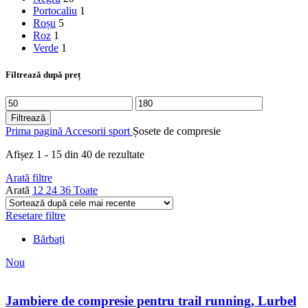
Portocaliu
1
Roșu
5
Roz
1
Verde
1
Filtrează după preț
Preț
Preț
minim
maxim
Filtrează
Prima pagină
Accesorii sport
Șosete de compresie
Sortat
Afișez 1 - 15 din 40 de rezultate
după
Arată filtre
cele
Arată
12
24
36
Toate
mai
recente
Resetare filtre
Bărbați
Nou
Jambiere de compresie pentru trail running, Lurbel