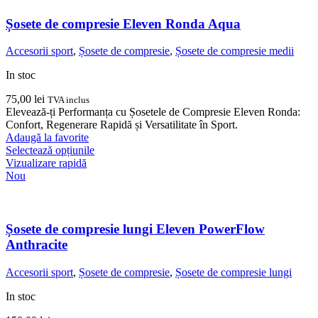
variații.
Opțiunile
Șosete de compresie Eleven Ronda Aqua
pot
fi
Accesorii sport
,
Șosete de compresie
,
Șosete de compresie medii
alese
în
In stoc
pagina
produsului.
75,00
lei
TVA inclus
Elevează-ți Performanța cu Șosetele de Compresie Eleven Ronda:
Confort, Regenerare Rapidă și Versatilitate în Sport.
Adaugă la favorite
Acest
Selectează opțiunile
produs
Vizualizare rapidă
are
Nou
mai
multe
variații.
Opțiunile
Șosete de compresie lungi Eleven PowerFlow
pot
Anthracite
fi
alese
Accesorii sport
,
Șosete de compresie
,
Șosete de compresie lungi
în
pagina
In stoc
produsului.