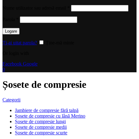
Obligatoriu
Nume utilizator sau adresă email
*
Obligatoriu
Parola
*
Logare
Ți-ai uitat parola?
Ține-mă minte
Or login with
Facebook
Google
0
Șosete de compresie
Categorii
Jambiere de compresie fără talpă
Șosete de compresie cu lână Merino
Șosete de compresie lungi
Șosete de compresie medii
Șosete de compresie scurte