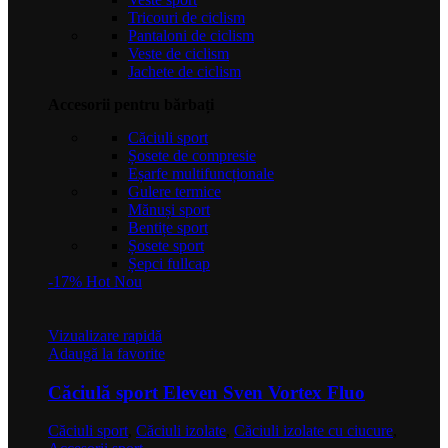
în
Tricouri de ciclism
pagina
Pantaloni de ciclism
produsului.
Veste de ciclism
Jachete de ciclism
Accesorii pentru bărbați
Căciuli sport
Șosete de compresie
Eșarfe multifuncționale
Gulere termice
Mănuși sport
Bentițe sport
Șosete sport
Șepci fullcap
-17%
Hot
Nou
Vizualizare rapidă
Adaugă la favorite
Căciulă sport Eleven Sven Vortex Fluo
Căciuli sport
,
Căciuli izolate
,
Căciuli izolate cu ciucure
,