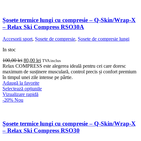
mai
multe
variații.
Opțiunile
Șosete termice lungi cu compresie – Q-Skin/Wrap-X
pot
– Relax Ski Compress RSO30A
fi
alese
Accesorii sport
,
Șosete de compresie
,
Șosete de compresie lungi
în
pagina
In stoc
produsului.
Prețul
Prețul
100,00
lei
80,00
lei
TVA inclus
inițial
curent
Relax COMPRESS este alegerea ideală pentru cei care doresc
a
este:
maximum de susținere musculară, control precis și confort premium
fost:
80,00 lei.
în timpul unei zile intense pe pârtie.
100,00 lei.
Adaugă la favorite
Acest
Selectează opțiunile
produs
Vizualizare rapidă
are
-20%
Nou
mai
multe
variații.
Opțiunile
Șosete termice lungi cu compresie – Q-Skin/Wrap-X
pot
– Relax Ski Compress RSO30
fi
alese