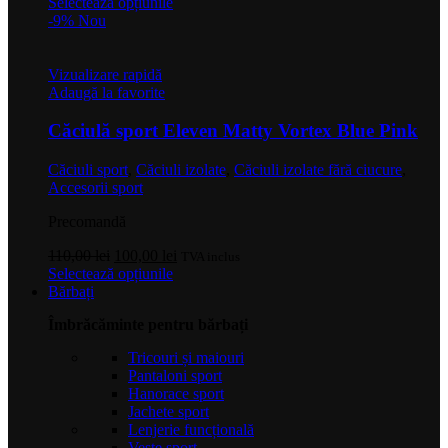
inițial
Acest
curent
Selectează opțiunile
a
produs
este:
-9%
Nou
fost:
are
100,00 lei.
120,00 lei.
mai
multe
Vizualizare rapidă
variații.
Adaugă la favorite
Opțiunile
pot
Căciulă sport Eleven Matty Vortex Blue Pink
fi
alese
Căciuli sport
,
Căciuli izolate
,
Căciuli izolate fără ciucure
,
în
Accesorii sport
pagina
produsului.
Precomandă
Prețul
Prețul
110,00
lei
100,00
lei
TVA inclus
inițial
Acest
curent
Selectează opțiunile
a
produs
este:
Bărbați
fost:
are
100,00 lei.
Îmbrăcăminte pentru bărbați
110,00 lei.
mai
multe
Tricouri și maiouri
variații.
Pantaloni sport
Opțiunile
Hanorace sport
pot
Jachete sport
fi
Lenjerie funcțională
alese
Veste sport