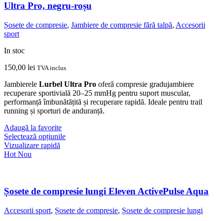
Ultra Pro, negru-roșu
Șosete de compresie
,
Jambiere de compresie fără talpă
,
Accesorii
sport
In stoc
150,00
lei
TVA inclus
Jambierele
Lurbel Ultra Pro
oferă compresie gradujambiere
recuperare sportivială 20–25 mmHg pentru suport muscular,
performanță îmbunătățită și recuperare rapidă. Ideale pentru trail
running și sporturi de anduranță.
Adaugă la favorite
Acest
Selectează opțiunile
produs
Vizualizare rapidă
are
Hot
Nou
mai
multe
variații.
Opțiunile
Șosete de compresie lungi Eleven ActivePulse Aqua
pot
fi
Accesorii sport
,
Șosete de compresie
,
Șosete de compresie lungi
alese