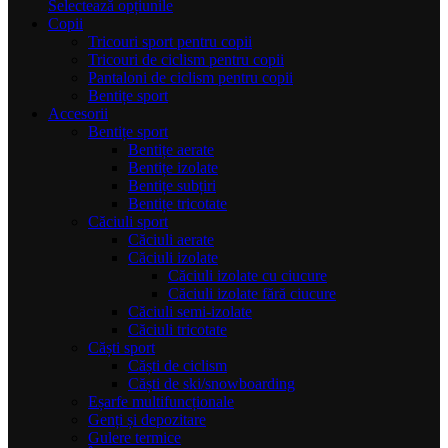
inițial
Acest
curent
Selectează opțiunile
a
produs
este:
Copii
fost:
are
100,00 lei.
Tricouri sport pentru copii
120,00 lei.
mai
Tricouri de ciclism pentru copii
multe
Pantaloni de ciclism pentru copii
variații.
Bentițe sport
Opțiunile
Accesorii
pot
Bentițe sport
fi
Bentițe aerate
alese
Bentițe izolate
în
Bentițe subțiri
pagina
Bentițe tricotate
produsului.
Căciuli sport
Căciuli aerate
Căciuli izolate
Căciuli izolate cu ciucure
Căciuli izolate fără ciucure
Căciuli semi-izolate
Căciuli tricotate
Căști sport
Căști de ciclism
Căști de ski/snowboarding
Eșarfe multifuncționale
Genți și depozitare
Gulere termice