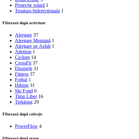
Protecție solară
1
Tesatura biderectionala
1
Filtrează după activitate
Alergare
37
Alergare Montană
1
Alergare pe Asfalt
1
Atletism
1
Ciclism
14
CrossFit
37
Drumeții
31
Fitness
37
Fotbal
1
Hiking
31
Ski Fond
6
Timp Liber
16
Trekking
29
Filtrează după colecție
PowerFlow
4
Filtrează după sezon