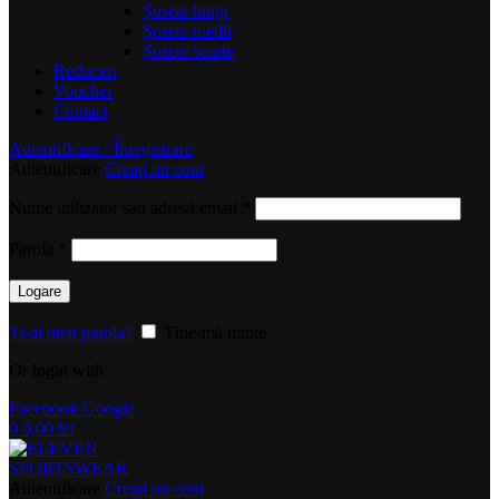
Șosete lungi
Șosete medii
Șosete scurte
Reduceri
Voucher
Contact
Autentificare / Înregistrare
Autentificare
Creați un cont
Obligatoriu
Nume utilizator sau adresă email
*
Obligatoriu
Parola
*
Logare
Ți-ai uitat parola?
Ține-mă minte
Or login with
Facebook
Google
0
0,00
lei
Autentificare
Creați un cont