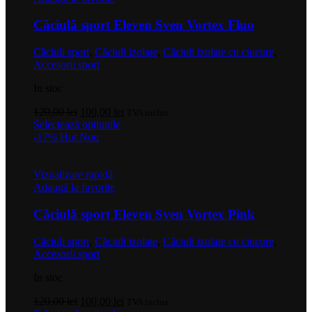
Căciulă sport Eleven Sven Vortex Fluo
Căciuli sport
,
Căciuli izolate
,
Căciuli izolate cu ciucure
,
Accesorii sport
In stoc
Prețul
Prețul
120,00
lei
100,00
lei
TVA inclus
inițial
Acest
curent
Selectează opțiunile
a
produs
este:
-17%
Hot
Nou
fost:
are
100,00 lei.
120,00 lei.
mai
multe
Vizualizare rapidă
variații.
Adaugă la favorite
Opțiunile
pot
Căciulă sport Eleven Sven Vortex Pink
fi
alese
Căciuli sport
,
Căciuli izolate
,
Căciuli izolate cu ciucure
,
în
Accesorii sport
pagina
produsului.
In stoc
Prețul
Prețul
120,00
lei
100,00
lei
TVA inclus