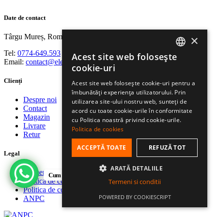
Date de contact
Târgu Mureș, România
×
Tel:
0774-649.593
Acest site web folosește
ROMANIAN
Email:
contact@elevensportswear.ro
cookie-uri
HUNGARIAN
Clienți
Acest site web folosește cookie-uri pentru a
îmbunătăți experiența utilizatorului. Prin
ENGLISH
Despre noi
utilizarea site-ului nostru web, sunteți de
Contact
acord cu toate cookie-urile în conformitate
Magazin
cu Politica noastră privind cookie-urile.
Livrare
Politica de cookies
Retur
ACCEPTĂ TOATE
REFUZĂ TOT
Legal
ARATĂ DETALIILE
Termeni și condiții
Cum te putem ajuta?
Politica de confidențialitate
Termeni si conditii
Politica de cookies
POWERED BY COOKIESCRIPT
ANPC