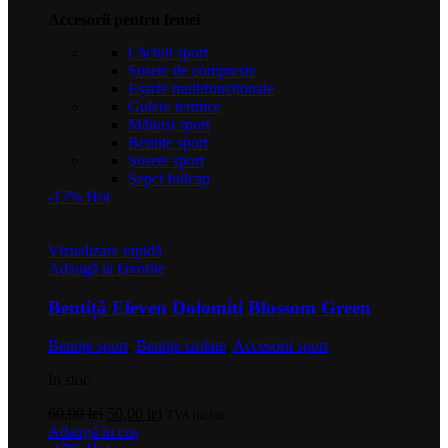
Accesorii pentru femei
Căciuli sport
Șosete de compresie
Eșarfe multifuncționale
Gulere termice
Mănuși sport
Bentițe sport
Șosete sport
Șepci fullcap
-17%
Hot
Vizualizare rapidă
Adaugă la favorite
Bentiță Eleven Dolomiti Blossom Green
Bentițe sport
,
Bentițe izolate
,
Accesorii sport
In stoc
Prețul
Prețul
60,00
lei
50,00
lei
TVA inclus
inițial
curent
Adaugă în coș