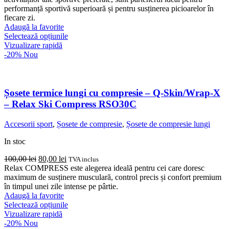
performanță sportivă superioară și pentru susținerea picioarelor în
fiecare zi.
Adaugă la favorite
Acest
Selectează opțiunile
produs
Vizualizare rapidă
are
-20%
Nou
mai
multe
variații.
Opțiunile
Șosete termice lungi cu compresie – Q-Skin/Wrap-X
pot
– Relax Ski Compress RSO30C
fi
alese
Accesorii sport
,
Șosete de compresie
,
Șosete de compresie lungi
în
pagina
In stoc
produsului.
Prețul
Prețul
100,00
lei
80,00
lei
TVA inclus
inițial
curent
Relax COMPRESS este alegerea ideală pentru cei care doresc
a
este:
maximum de susținere musculară, control precis și confort premium
fost:
80,00 lei.
în timpul unei zile intense pe pârtie.
100,00 lei.
Adaugă la favorite
Acest
Selectează opțiunile
produs
Vizualizare rapidă
are
-20%
Nou