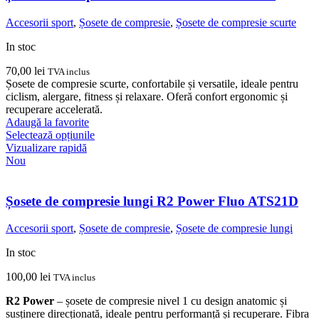
pot
fi
Accesorii sport
,
Șosete de compresie
,
Șosete de compresie scurte
alese
în
In stoc
pagina
produsului.
70,00
lei
TVA inclus
Șosete de compresie scurte, confortabile și versatile, ideale pentru
ciclism, alergare, fitness și relaxare. Oferă confort ergonomic și
recuperare accelerată.
Adaugă la favorite
Acest
Selectează opțiunile
produs
Vizualizare rapidă
are
Nou
mai
multe
variații.
Șosete de compresie lungi R2 Power Fluo ATS21D
Opțiunile
pot
Accesorii sport
,
Șosete de compresie
,
Șosete de compresie lungi
fi
alese
In stoc
în
pagina
100,00
lei
TVA inclus
produsului.
R2 Power
– șosete de compresie nivel 1 cu design anatomic și
susținere direcționată, ideale pentru performanță și recuperare. Fibra