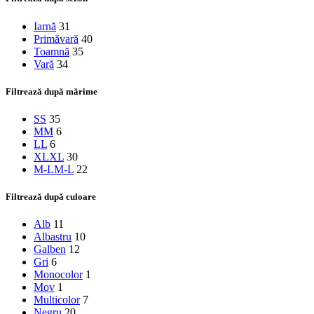
Iarnă
31
Primăvară
40
Toamnă
35
Vară
34
Filtrează după mărime
S
S
35
M
M
6
L
L
6
XL
XL
30
M-L
M-L
22
Filtrează după culoare
Alb
11
Albastru
10
Galben
12
Gri
6
Monocolor
1
Mov
1
Multicolor
7
Negru
20