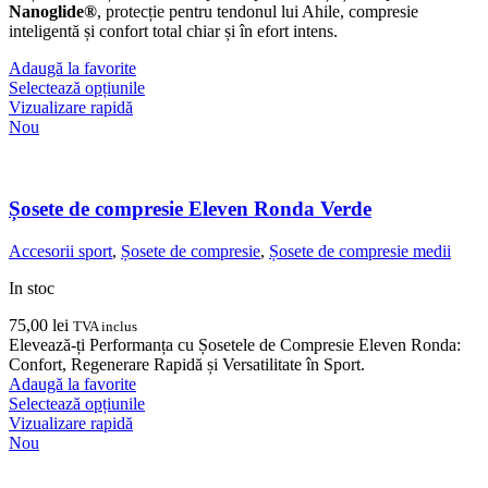
Nanoglide®
, protecție pentru tendonul lui Ahile, compresie
inteligentă și confort total chiar și în efort intens.
Adaugă la favorite
Acest
Selectează opțiunile
produs
Vizualizare rapidă
are
Nou
mai
multe
variații.
Opțiunile
Șosete de compresie Eleven Ronda Verde
pot
fi
Accesorii sport
,
Șosete de compresie
,
Șosete de compresie medii
alese
în
In stoc
pagina
produsului.
75,00
lei
TVA inclus
Elevează-ți Performanța cu Șosetele de Compresie Eleven Ronda:
Confort, Regenerare Rapidă și Versatilitate în Sport.
Adaugă la favorite
Acest
Selectează opțiunile
produs
Vizualizare rapidă
are
Nou
mai
multe