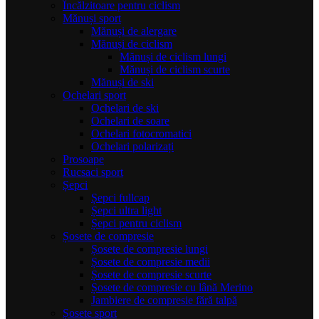
Încălzitoare pentru ciclism
Mănuși sport
Mănuși de alergare
Mănuși de ciclism
Mănuși de ciclism lungi
Mănuși de ciclism scurte
Mănuși de ski
Ochelari sport
Ochelari de ski
Ochelari de soare
Ochelari fotocromatici
Ochelari polarizați
Prosoape
Rucsaci sport
Șepci
Șepci fullcap
Șepci ultra light
Șepci pentru ciclism
Șosete de compresie
Șosete de compresie lungi
Șosete de compresie medii
Șosete de compresie scurte
Șosete de compresie cu lână Merino
Jambiere de compresie fără talpă
Șosete sport