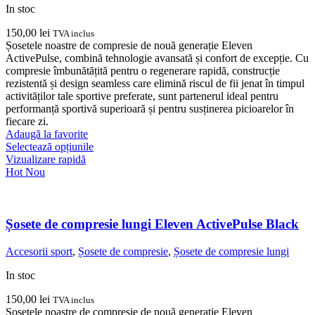
în
In stoc
pagina
produsului.
150,00
lei
TVA inclus
Șosetele noastre de compresie de nouă generație Eleven
ActivePulse, combină tehnologie avansată și confort de excepție. Cu
compresie îmbunătățită pentru o regenerare rapidă, construcție
rezistentă și design seamless care elimină riscul de fii jenat în timpul
activităților tale sportive preferate, sunt partenerul ideal pentru
performanță sportivă superioară și pentru susținerea picioarelor în
fiecare zi.
Adaugă la favorite
Acest
Selectează opțiunile
produs
Vizualizare rapidă
are
Hot
Nou
mai
multe
variații.
Opțiunile
Șosete de compresie lungi Eleven ActivePulse Black
pot
fi
Accesorii sport
,
Șosete de compresie
,
Șosete de compresie lungi
alese
în
In stoc
pagina
produsului.
150,00
lei
TVA inclus
Șosetele noastre de compresie de nouă generație Eleven