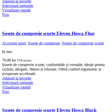
Adaugă la favorite
Acest
Selectează opțiunile
produs
Vizualizare rapidă
are
Nou
mai
multe
variații.
Opțiunile
Șosete de compresie scurte Eleven Howa Fluo
pot
fi
Accesorii sport
,
Șosete de compresie
,
Șosete de compresie scurte
alese
în
In stoc
pagina
produsului.
70,00
lei
TVA inclus
Șosete de compresie scurte, confortabile și versatile, ideale pentru
ciclism, alergare, fitness și relaxare. Oferă confort ergonomic și
recuperare accelerată.
Adaugă la favorite
Acest
Selectează opțiunile
produs
Vizualizare rapidă
are
Nou
mai
multe
variații.
Opțiunile
Șosete de compresie scurte Eleven Howa Black