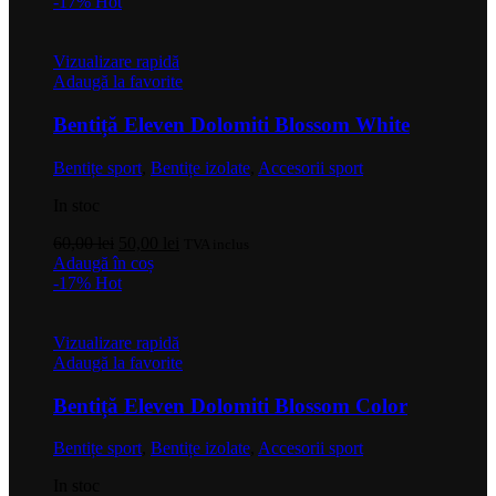
a
este:
-17%
Hot
fost:
50,00 lei.
60,00 lei.
Vizualizare rapidă
Adaugă la favorite
Bentiță Eleven Dolomiti Blossom White
Bentițe sport
,
Bentițe izolate
,
Accesorii sport
In stoc
Prețul
Prețul
60,00
lei
50,00
lei
TVA inclus
inițial
curent
Adaugă în coș
a
este:
-17%
Hot
fost:
50,00 lei.
60,00 lei.
Vizualizare rapidă
Adaugă la favorite
Bentiță Eleven Dolomiti Blossom Color
Bentițe sport
,
Bentițe izolate
,
Accesorii sport
In stoc