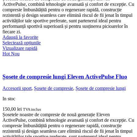
ActivePulse, combină tehnologie avansată și confort de excepție. Cu
compresie îmbunătățită pentru o regenerare rapidă, construcție
rezistentă și design seamless care elimină riscul de fii jenat în timpul
activităților tale sportive preferate, sunt partenerul ideal pentru
performanță sportivă superioară și pentru susținerea picioarelor în
fiecare zi.
Adaugă la favorite
Acest
Selectează opțiunile
produs
Vizualizare rapidă
are
Hot
Nou
mai
multe
variații.
Opțiunile
Șosete de compresie lungi Eleven ActivePulse Fluo
pot
fi
Accesorii sport
,
Șosete de compresie
,
Șosete de compresie lungi
alese
în
In stoc
pagina
produsului.
150,00
lei
TVA inclus
Șosetele noastre de compresie de nouă generație Eleven
ActivePulse, combină tehnologie avansată și confort de excepție. Cu
compresie îmbunătățită pentru o regenerare rapidă, construcție
rezistentă și design seamless care elimină riscul de fii jenat în timpul
activităților tale sportive preferate, sunt partenerul ideal pentru