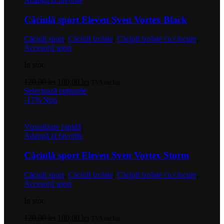
Adaugă la favorite
Opțiunile
pot
Căciulă sport Eleven Sven Vortex Black
fi
alese
Căciuli sport
,
Căciuli izolate
,
Căciuli izolate cu ciucure
,
în
Accesorii sport
pagina
produsului.
In stoc
Prețul
Prețul
120,00
lei
100,00
lei
TVA inclus
inițial
Acest
curent
Selectează opțiunile
a
produs
este:
-17%
Nou
fost:
are
100,00 lei.
120,00 lei.
mai
multe
Vizualizare rapidă
variații.
Adaugă la favorite
Opțiunile
pot
Căciulă sport Eleven Sven Vortex Storm
fi
alese
Căciuli sport
,
Căciuli izolate
,
Căciuli izolate cu ciucure
,
în
Accesorii sport
pagina
produsului.
In stoc
Prețul
Prețul
120,00
lei
100,00
lei
TVA inclus