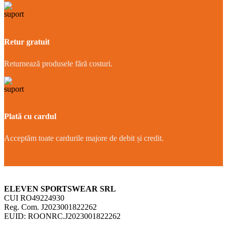
Retur gratuit
Returnează produsele fără costuri.
Plată cu cardul
Acceptăm toate cardurile majore de debit și credit.
ELEVEN SPORTSWEAR SRL
CUI RO49224930
Reg. Com. J2023001822262
EUID: ROONRC.J2023001822262