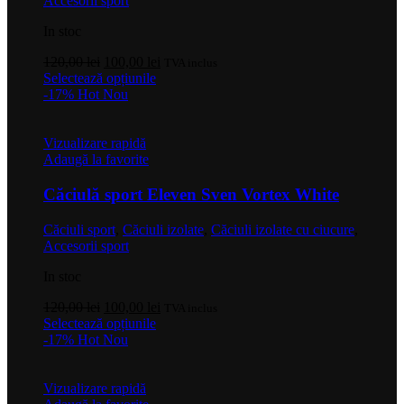
Accesorii sport
In stoc
Prețul
Prețul
120,00
lei
100,00
lei
TVA inclus
inițial
Acest
curent
Selectează opțiunile
a
produs
este:
-17%
Hot
Nou
fost:
are
100,00 lei.
120,00 lei.
mai
multe
Vizualizare rapidă
variații.
Adaugă la favorite
Opțiunile
pot
Căciulă sport Eleven Sven Vortex White
fi
alese
Căciuli sport
,
Căciuli izolate
,
Căciuli izolate cu ciucure
,
în
Accesorii sport
pagina
produsului.
In stoc
Prețul
Prețul
120,00
lei
100,00
lei
TVA inclus
inițial
Acest
curent
Selectează opțiunile
a
produs
este:
-17%
Hot
Nou
fost:
are
100,00 lei.
120,00 lei.
mai
multe
Vizualizare rapidă
variații.