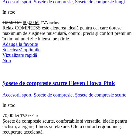
Accesorii sport
,
Șosete de compresie
,
Șosete de compresie lungi
în
pagina
In stoc
produsului.
Prețul
Prețul
100,00
lei
80,00
lei
TVA inclus
inițial
curent
Relax COMPRESS este alegerea ideală pentru cei care doresc
a
este:
maximum de susținere musculară, control precis și confort premium
fost:
80,00 lei.
în timpul unei zile intense pe pârtie.
100,00 lei.
Adaugă la favorite
Acest
Selectează opțiunile
produs
Vizualizare rapidă
are
Nou
mai
multe
variații.
Opțiunile
Șosete de compresie scurte Eleven Howa Pink
pot
fi
Accesorii sport
,
Șosete de compresie
,
Șosete de compresie scurte
alese
în
In stoc
pagina
produsului.
70,00
lei
TVA inclus
Șosete de compresie scurte, confortabile și versatile, ideale pentru
ciclism, alergare, fitness și relaxare. Oferă confort ergonomic și
recuperare accelerată.