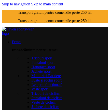
Skip to navigation
Skip to main content
Transport gratuit pentru comenzile peste 250 lei.
Transport gratuit pentru comenzile peste 250 lei.
Femei
Îmbrăcăminte pentru femei
Tricouri sport
Pantaloni sport
Hanorace sport
Jachete sport
Maiouri și Bustiere
Fuste și rochii sport
Lenjerie funcțională
Veste sport
Tricouri de ciclism
Pantaloni de ciclism
Veste de ciclism
Jachete de ciclism