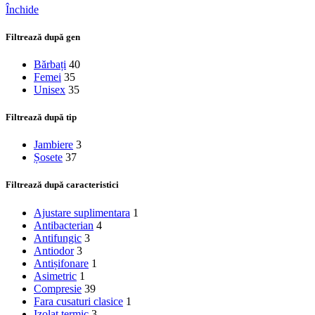
Închide
Filtrează după gen
Bărbați
40
Femei
35
Unisex
35
Filtrează după tip
Jambiere
3
Șosete
37
Filtrează după caracteristici
Ajustare suplimentara
1
Antibacterian
4
Antifungic
3
Antiodor
3
Antișifonare
1
Asimetric
1
Compresie
39
Fara cusaturi clasice
1
Izolat termic
3