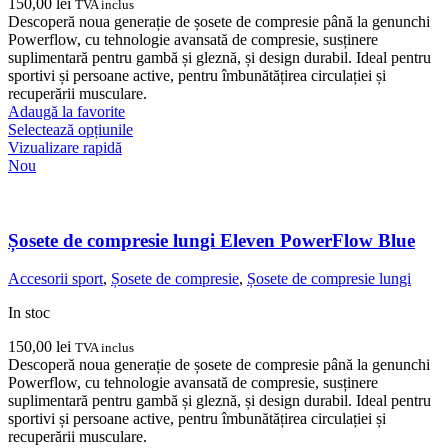
150,00
lei
TVA inclus
Descoperă noua generație de șosete de compresie până la genunchi
Powerflow, cu tehnologie avansată de compresie, susținere
suplimentară pentru gambă și gleznă, și design durabil. Ideal pentru
sportivi și persoane active, pentru îmbunătățirea circulației și
recuperării musculare.
Adaugă la favorite
Acest
Selectează opțiunile
produs
Vizualizare rapidă
are
Nou
mai
multe
variații.
Opțiunile
Șosete de compresie lungi Eleven PowerFlow Blue
pot
fi
Accesorii sport
,
Șosete de compresie
,
Șosete de compresie lungi
alese
în
In stoc
pagina
produsului.
150,00
lei
TVA inclus
Descoperă noua generație de șosete de compresie până la genunchi
Powerflow, cu tehnologie avansată de compresie, susținere
suplimentară pentru gambă și gleznă, și design durabil. Ideal pentru
sportivi și persoane active, pentru îmbunătățirea circulației și
recuperării musculare.