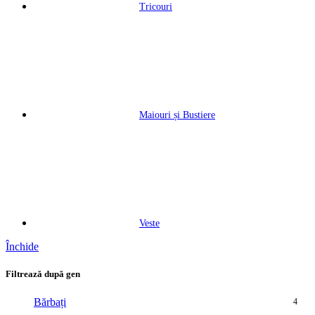
Tricouri
Maiouri și Bustiere
Veste
Închide
Filtrează după gen
Bărbați
4