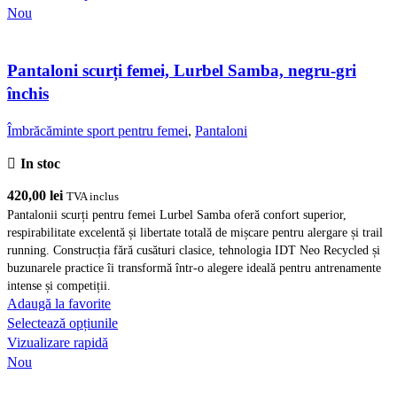
are
Nou
mai
multe
Pantaloni scurți femei, Lurbel Samba, negru-gri
variații.
Opțiunile
închis
pot
fi
Îmbrăcăminte sport pentru femei
,
Pantaloni
alese
In stoc
în
pagina
420,00
lei
TVA inclus
produsului.
Pantalonii scurți pentru femei Lurbel Samba oferă confort superior,
respirabilitate excelentă și libertate totală de mișcare pentru alergare și trail
running. Construcția fără cusături clasice, tehnologia IDT Neo Recycled și
buzunarele practice îi transformă într-o alegere ideală pentru antrenamente
intense și competiții.
Adaugă la favorite
Acest
Selectează opțiunile
produs
Vizualizare rapidă
are
Nou
mai