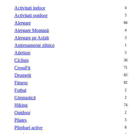
Activitati indoor
4
Activitati outdoor
5
Alergare
86
Alergare Montană
4
Alergare pe Asfalt
3
Antrenamente zilnice
1
Atletism
5
Ciclism
36
CrossFit
71
Drumeții
85
Fitness
82
Fotbal
2
Gimnastică
2
Hiking
74
Outdoor
2
Pilates
5
Plimbari active
8