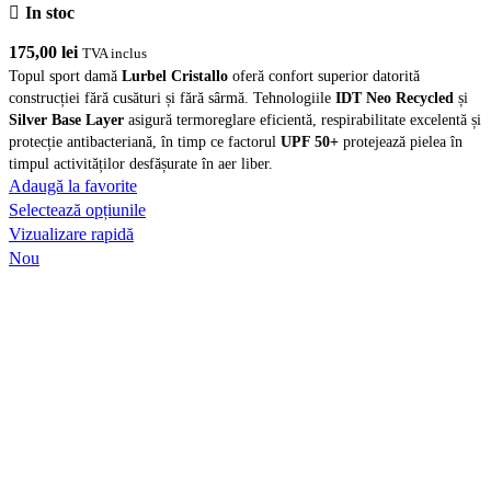
In stoc
alese
în
175,00
lei
TVA inclus
pagina
Topul sport damă
Lurbel Cristallo
oferă confort superior datorită
produsului.
construcției fără cusături și fără sârmă. Tehnologiile
IDT Neo Recycled
și
Silver Base Layer
asigură termoreglare eficientă, respirabilitate excelentă și
protecție antibacteriană, în timp ce factorul
UPF 50+
protejează pielea în
timpul activităților desfășurate în aer liber.
Adaugă la favorite
Acest
Selectează opțiunile
produs
Vizualizare rapidă
are
Nou
mai
multe
variații.
Opțiunile
pot
fi
alese
în
pagina