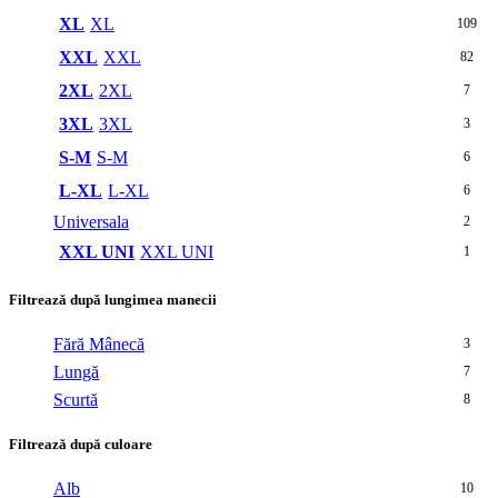
XL
XL
109
XXL
XXL
82
2XL
2XL
7
3XL
3XL
3
S-M
S-M
6
L-XL
L-XL
6
Universala
2
XXL UNI
XXL UNI
1
Filtrează după lungimea manecii
Fără Mânecă
3
Lungă
7
Scurtă
8
Filtrează după culoare
Alb
10