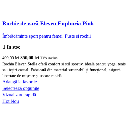
Rochie de vară Eleven Euphoria Pink
Îmbrăcăminte sport pentru femei
,
Fuste și rochii
In stoc
Prețul
Prețul
350,00
lei
400,00
lei
TVA inclus
inițial
curent
Rochia Eleven Stella oferă confort și stil sportiv, ideală pentru yoga, tenis
sau ieșiri casual. Fabricată din material sustenabil și funcțional, asigură
a
este:
libertate de mișcare și uscare rapidă.
fost:
350,00 lei.
Adaugă la favorite
400,00 lei.
Acest
Selectează opțiunile
produs
Vizualizare rapidă
are
Hot
Nou
mai
multe
variații.
Opțiunile