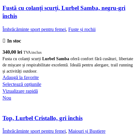
multe
Fustă cu colanți scurți, Lurbel Samba, negru-gri
variații.
Opțiunile
închis
pot
fi
Îmbrăcăminte sport pentru femei
,
Fuste și rochii
alese
In stoc
în
pagina
340,00
lei
TVA inclus
produsului.
Fusta cu colanți scurți
Lurbel Samba
oferă confort fără cusături, libertate
de mișcare și respirabilitate excelentă. Ideală pentru alergare, trail running
și activități outdoor.
Adaugă la favorite
Acest
Selectează opțiunile
produs
Vizualizare rapidă
are
Nou
mai
multe
Top, Lurbel Cristallo, gri închis
variații.
Opțiunile
Îmbrăcăminte sport pentru femei
,
Maiouri și Bustiere
pot
fi