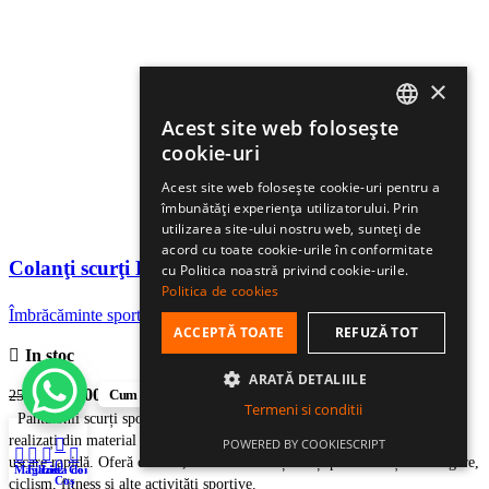
×
Acest site web folosește
ROMANIAN
cookie-uri
HUNGARIAN
Acest site web folosește cookie-uri pentru a
îmbunătăți experiența utilizatorului. Prin
ENGLISH
utilizarea site-ului nostru web, sunteți de
acord cu toate cookie-urile în conformitate
Colanţi scurţi Eleven Laura Euphoria Pink
cu Politica noastră privind cookie-urile.
Politica de cookies
Îmbrăcăminte sport pentru femei
,
Pantaloni
ACCEPTĂ TOATE
REFUZĂ TOT
In stoc
ARATĂ DETALIILE
Prețul
Prețul
200,00
lei
250,00
lei
Cum te putem ajuta?
TVA inclus
Termeni si conditii
inițial
curent
Pantalonii scurți sport pentru femei
Eleven Laura ECO Euphoria
sunt
realizați din material tehnic ECO din poliester reciclat, respirabil și cu
a
este:
POWERED BY COOKIESCRIPT
uscare rapidă. Oferă confort, libertate de mișcare și performanță în alergare,
0
fost:
200,00 lei.
Magazin
Filtre
Lista de dorințe
Contul meu
Coș
ciclism, fitness și alte activități sportive.