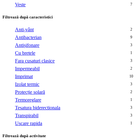
Veste
7
Filtrează după caracteristici
Anti-vânt
2
Antibacterian
9
Antișifonare
3
Cu bretele
1
Fara cusaturi clasice
3
Impermeabil
2
Imprimat
10
Izolat termic
3
Protecție solară
2
Termoreglare
1
Tesatura biderectionala
3
Transpirabil
3
Uscare rapida
1
Filtrează după activitate