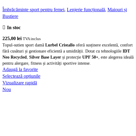
Îmbrăcăminte sport pentru femei
,
Lenjerie funcțională
,
Maiouri și
Bustiere
In stoc
225,00
lei
TVA inclus
Topul-sutien sport damă
Lurbel Cristallo
oferă susținere excelentă, confort
fără cusături și gestionare eficientă a umidității. Dotat cu tehnologiile
IDT
Neo Recycled
,
Silver Base Layer
și protecție
UPF 50+
, este alegerea ideală
pentru alergare, fitness și activități sportive intense.
Adaugă la favorite
Acest
Selectează opțiunile
produs
Vizualizare rapidă
are
Nou
mai
multe
variații.
Opțiunile
pot
fi
alese