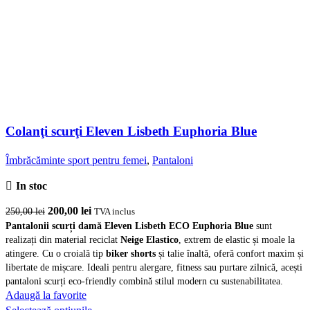
Colanţi scurţi Eleven Lisbeth Euphoria Blue
Îmbrăcăminte sport pentru femei
,
Pantaloni
In stoc
Prețul
Prețul
200,00
lei
250,00
lei
TVA inclus
inițial
curent
Pantalonii scurți damă Eleven Lisbeth ECO Euphoria Blue
sunt
realizați din material reciclat
Neige Elastico
, extrem de elastic și moale la
a
este:
atingere. Cu o croială tip
biker shorts
și talie înaltă, oferă confort maxim și
fost:
200,00 lei.
libertate de mișcare. Ideali pentru alergare, fitness sau purtare zilnică, acești
250,00 lei.
pantaloni scurți eco-friendly combină stilul modern cu sustenabilitatea.
Adaugă la favorite
Acest