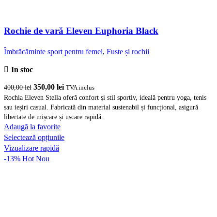
Rochie de vară Eleven Euphoria Black
Îmbrăcăminte sport pentru femei
,
Fuste și rochii
In stoc
Prețul
Prețul
350,00
lei
400,00
lei
TVA inclus
inițial
curent
Rochia Eleven Stella oferă confort și stil sportiv, ideală pentru yoga, tenis
sau ieșiri casual. Fabricată din material sustenabil și funcțional, asigură
a
este:
libertate de mișcare și uscare rapidă.
fost:
350,00 lei.
Adaugă la favorite
400,00 lei.
Acest
Selectează opțiunile
produs
Vizualizare rapidă
are
-13%
Hot
Nou
mai
multe
variații.
Opțiunile
pot