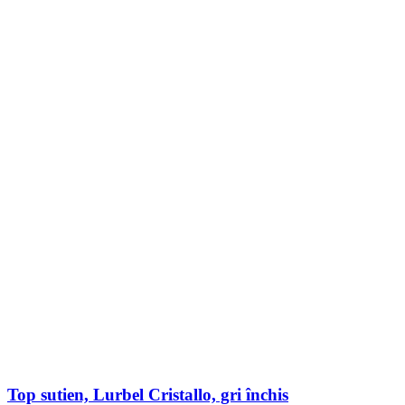
produsului.
Top sutien, Lurbel Cristallo, gri închis