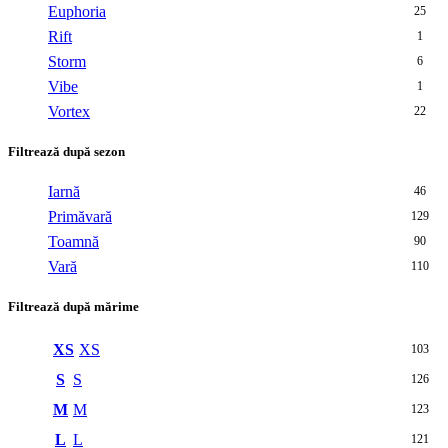
Euphoria
25
Rift
1
Storm
6
Vibe
1
Vortex
22
Filtrează după sezon
Iarnă
46
Primăvară
129
Toamnă
90
Vară
110
Filtrează după mărime
XS
XS
103
S
S
126
M
M
123
L
L
121