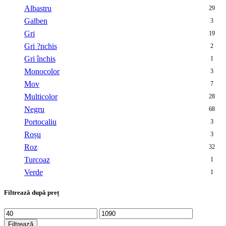
Albastru
29
Galben
3
Gri
19
Gri ?nchis
2
Gri închis
1
Monocolor
3
Mov
7
Multicolor
28
Negru
68
Portocaliu
3
Roșu
3
Roz
32
Turcoaz
1
Verde
1
Filtrează după preț
Preț
Preț
minim
maxim
Filtrează