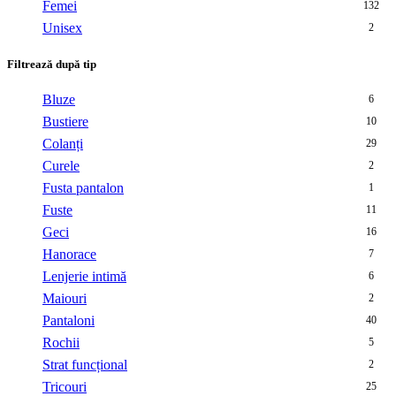
Femei
132
Unisex
2
Filtrează după tip
Bluze
6
Bustiere
10
Colanți
29
Curele
2
Fusta pantalon
1
Fuste
11
Geci
16
Hanorace
7
Lenjerie intimă
6
Maiouri
2
Pantaloni
40
Rochii
5
Strat funcțional
2
Tricouri
25