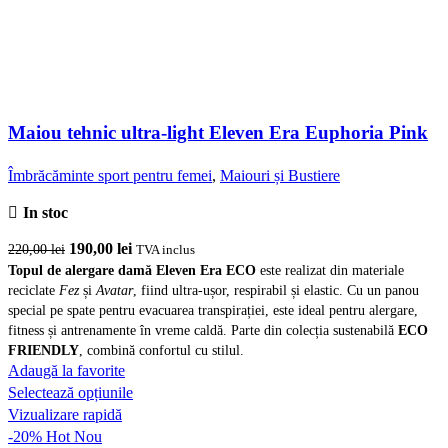
Maiou tehnic ultra-light Eleven Era Euphoria Pink
Îmbrăcăminte sport pentru femei
,
Maiouri și Bustiere
In stoc
Prețul
Prețul
190,00
lei
220,00
lei
TVA inclus
inițial
curent
Topul de alergare damă Eleven Era ECO
este realizat din materiale
reciclate
Fez
și
Avatar
, fiind ultra-ușor, respirabil și elastic. Cu un panou
a
este:
special pe spate pentru evacuarea transpirației, este ideal pentru alergare,
fost:
190,00 lei.
fitness și antrenamente în vreme caldă. Parte din colecția sustenabilă
ECO
220,00 lei.
FRIENDLY
, combină confortul cu stilul.
Adaugă la favorite
Acest
Selectează opțiunile
produs
Vizualizare rapidă
are
-20%
Hot
Nou