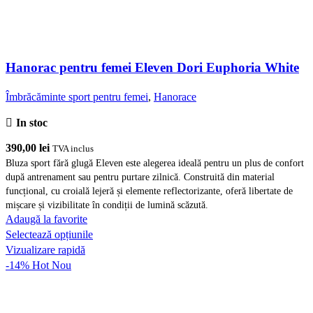
Hanorac pentru femei Eleven Dori Euphoria White
Îmbrăcăminte sport pentru femei
,
Hanorace
In stoc
390,00
lei
TVA inclus
Bluza sport fără glugă Eleven este alegerea ideală pentru un plus de confort
după antrenament sau pentru purtare zilnică. Construită din material
funcțional, cu croială lejeră și elemente reflectorizante, oferă libertate de
mișcare și vizibilitate în condiții de lumină scăzută.
Adaugă la favorite
Acest
Selectează opțiunile
produs
Vizualizare rapidă
are
-14%
Hot
Nou
mai
multe
variații.