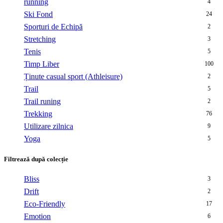
running
4
Ski Fond
24
Sporturi de Echipă
2
Stretching
3
Tenis
5
Timp Liber
100
Ținute casual sport (Athleisure)
2
Trail
5
Trail runing
2
Trekking
76
Utilizare zilnica
9
Yoga
5
Filtrează după colecție
Bliss
3
Drift
2
Eco-Friendly
17
Emotion
6