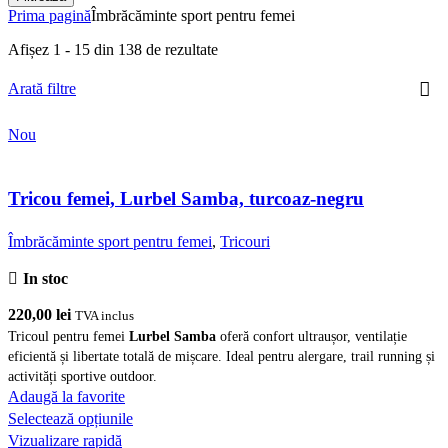
Prima pagină
Îmbrăcăminte sport pentru femei
Sortat
Afișez 1 - 15 din 138 de rezultate
după
cele
Arată filtre
mai
recente
Nou
Tricou femei, Lurbel Samba, turcoaz-negru
Îmbrăcăminte sport pentru femei
,
Tricouri
In stoc
220,00
lei
TVA inclus
Tricoul pentru femei
Lurbel Samba
oferă confort ultraușor, ventilație
eficientă și libertate totală de mișcare. Ideal pentru alergare, trail running și
activități sportive outdoor.
Adaugă la favorite
Acest
Selectează opțiunile
produs
Vizualizare rapidă