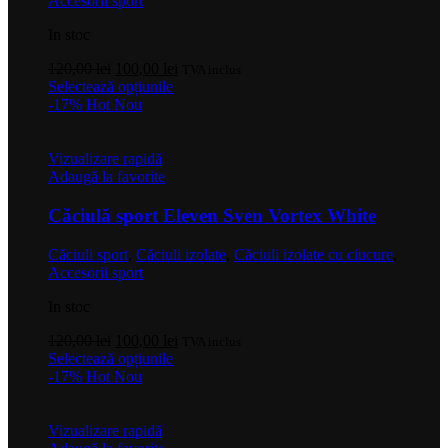
Accesorii sport
In stoc
Prețul
Prețul
120,00
lei
100,00
lei
TVA inclus
inițial
Acest
curent
Selectează opțiunile
a
produs
este:
-17%
Hot
Nou
fost:
are
100,00 lei.
120,00 lei.
mai
multe
Vizualizare rapidă
variații.
Adaugă la favorite
Opțiunile
pot
Căciulă sport Eleven Sven Vortex White
fi
alese
Căciuli sport
,
Căciuli izolate
,
Căciuli izolate cu ciucure
,
în
Accesorii sport
pagina
produsului.
In stoc
Prețul
Prețul
120,00
lei
100,00
lei
TVA inclus
inițial
Acest
curent
Selectează opțiunile
a
produs
este:
-17%
Hot
Nou
fost:
are
100,00 lei.
120,00 lei.
mai
multe
Vizualizare rapidă
variații.