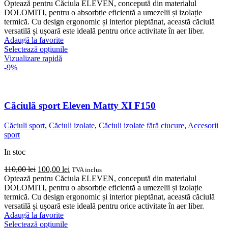
inițial
curent
Optează pentru Căciula ELEVEN, concepută din materialul
a
este:
DOLOMITI, pentru o absorbție eficientă a umezelii și izolație
fost:
100,00 lei.
termică. Cu design ergonomic și interior pieptănat, această căciulă
110,00 lei.
versatilă și ușoară este ideală pentru orice activitate în aer liber.
Adaugă la favorite
Acest
Selectează opțiunile
produs
Vizualizare rapidă
are
-9%
mai
multe
variații.
Opțiunile
Căciulă sport Eleven Matty XI F150
pot
fi
Căciuli sport
,
Căciuli izolate
,
Căciuli izolate fără ciucure
,
Accesorii
alese
sport
în
pagina
In stoc
produsului.
Prețul
Prețul
110,00
lei
100,00
lei
TVA inclus
inițial
curent
Optează pentru Căciula ELEVEN, concepută din materialul
a
este:
DOLOMITI, pentru o absorbție eficientă a umezelii și izolație
fost:
100,00 lei.
termică. Cu design ergonomic și interior pieptănat, această căciulă
110,00 lei.
versatilă și ușoară este ideală pentru orice activitate în aer liber.
Adaugă la favorite
Acest
Selectează opțiunile