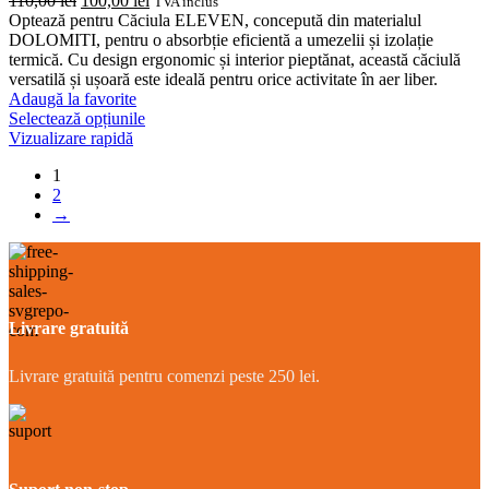
110,00
lei
100,00
lei
TVA inclus
inițial
curent
Optează pentru Căciula ELEVEN, concepută din materialul
a
este:
DOLOMITI, pentru o absorbție eficientă a umezelii și izolație
fost:
100,00 lei.
termică. Cu design ergonomic și interior pieptănat, această căciulă
110,00 lei.
versatilă și ușoară este ideală pentru orice activitate în aer liber.
Adaugă la favorite
Acest
Selectează opțiunile
produs
Vizualizare rapidă
are
1
mai
2
multe
→
variații.
Opțiunile
pot
fi
alese
în
Livrare gratuită
pagina
produsului.
Livrare gratuită pentru comenzi peste 250 lei.