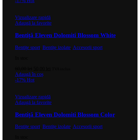
a
este:
-17%
Hot
fost:
50,00 lei.
60,00 lei.
Vizualizare rapidă
Adaugă la favorite
Bentiță Eleven Dolomiti Blossom White
Bentițe sport
,
Bentițe izolate
,
Accesorii sport
In stoc
Prețul
Prețul
60,00
lei
50,00
lei
TVA inclus
inițial
curent
Adaugă în coș
a
este:
-17%
Hot
fost:
50,00 lei.
60,00 lei.
Vizualizare rapidă
Adaugă la favorite
Bentiță Eleven Dolomiti Blossom Color
Bentițe sport
,
Bentițe izolate
,
Accesorii sport
In stoc