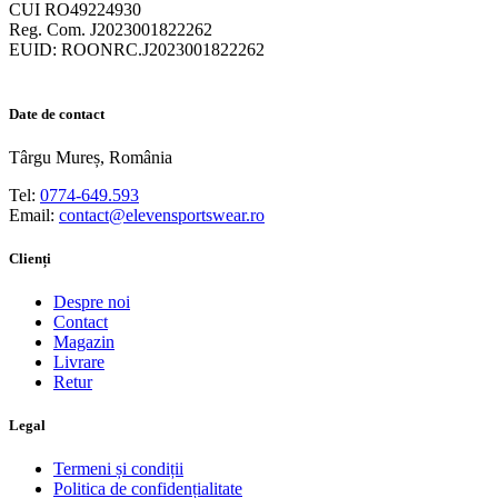
CUI RO49224930
Reg. Com. J2023001822262
EUID: ROONRC.J2023001822262
Date de contact
Târgu Mureș, România
Tel:
0774-649.593
Email:
contact@elevensportswear.ro
Clienți
Despre noi
Contact
Magazin
Livrare
Retur
Legal
Termeni și condiții
Politica de confidențialitate