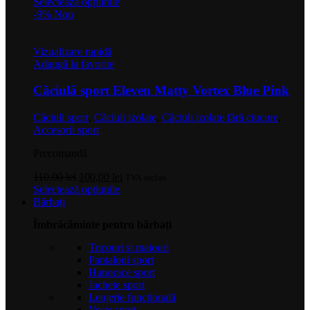
inițial
Acest
curent
Selectează opțiunile
a
produs
este:
-9%
Nou
fost:
are
100,00 lei.
120,00 lei.
mai
multe
Vizualizare rapidă
variații.
Adaugă la favorite
Opțiunile
pot
Căciulă sport Eleven Matty Vortex Blue Pink
fi
alese
Căciuli sport
,
Căciuli izolate
,
Căciuli izolate fără ciucure
,
în
Accesorii sport
pagina
produsului.
Precomandă
Prețul
Prețul
110,00
lei
100,00
lei
TVA inclus
inițial
Acest
curent
Selectează opțiunile
a
produs
este:
Bărbați
fost:
are
100,00 lei.
Îmbrăcăminte pentru bărbați
110,00 lei.
mai
multe
Tricouri și maiouri
variații.
Pantaloni sport
Opțiunile
Hanorace sport
pot
Jachete sport
fi
Lenjerie funcțională
alese
Veste sport