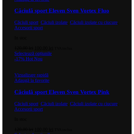
Căciulă sport Eleven Sven Vortex Fluo
Căciuli sport
,
Căciuli izolate
,
Căciuli izolate cu ciucure
,
Accesorii sport
In stoc
Prețul
Prețul
120,00
lei
100,00
lei
TVA inclus
inițial
Acest
curent
Selectează opțiunile
a
produs
este:
-17%
Hot
Nou
fost:
are
100,00 lei.
120,00 lei.
mai
multe
Vizualizare rapidă
variații.
Adaugă la favorite
Opțiunile
pot
Căciulă sport Eleven Sven Vortex Pink
fi
alese
Căciuli sport
,
Căciuli izolate
,
Căciuli izolate cu ciucure
,
în
Accesorii sport
pagina
produsului.
In stoc
Prețul
Prețul
120,00
lei
100,00
lei
TVA inclus