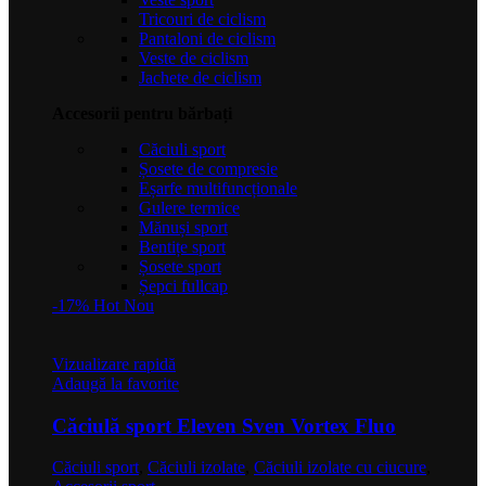
în
Tricouri de ciclism
pagina
Pantaloni de ciclism
produsului.
Veste de ciclism
Jachete de ciclism
Accesorii pentru bărbați
Căciuli sport
Șosete de compresie
Eșarfe multifuncționale
Gulere termice
Mănuși sport
Bentițe sport
Șosete sport
Șepci fullcap
-17%
Hot
Nou
Vizualizare rapidă
Adaugă la favorite
Căciulă sport Eleven Sven Vortex Fluo
Căciuli sport
,
Căciuli izolate
,
Căciuli izolate cu ciucure
,