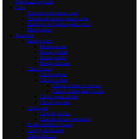
inițial
Acest
curent
Selectează opțiunile
a
produs
este:
Copii
fost:
are
100,00 lei.
Tricouri sport pentru copii
120,00 lei.
mai
Tricouri de ciclism pentru copii
multe
Pantaloni de ciclism pentru copii
variații.
Bentițe sport
Opțiunile
Accesorii
pot
Bentițe sport
fi
Bentițe aerate
alese
Bentițe izolate
în
Bentițe subțiri
pagina
Bentițe tricotate
produsului.
Căciuli sport
Căciuli aerate
Căciuli izolate
Căciuli izolate cu ciucure
Căciuli izolate fără ciucure
Căciuli semi-izolate
Căciuli tricotate
Căști sport
Căști de ciclism
Căști de ski/snowboarding
Eșarfe multifuncționale
Genți și depozitare
Gulere termice