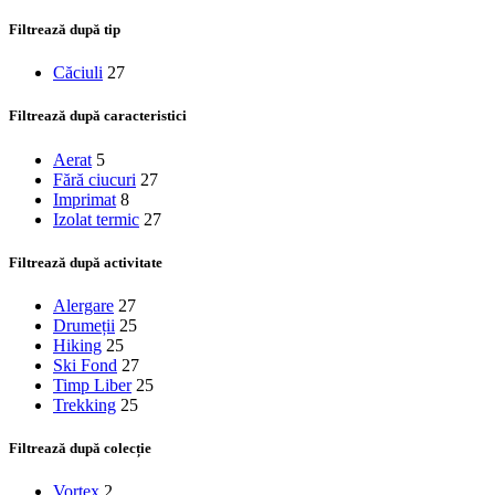
Filtrează după tip
Căciuli
27
Filtrează după caracteristici
Aerat
5
Fără ciucuri
27
Imprimat
8
Izolat termic
27
Filtrează după activitate
Alergare
27
Drumeții
25
Hiking
25
Ski Fond
27
Timp Liber
25
Trekking
25
Filtrează după colecție
Vortex
2