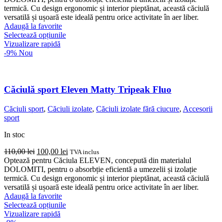
fost:
100,00 lei.
termică. Cu design ergonomic și interior pieptănat, această căciulă
110,00 lei.
versatilă și ușoară este ideală pentru orice activitate în aer liber.
Adaugă la favorite
Acest
Selectează opțiunile
produs
Vizualizare rapidă
are
-9%
Nou
mai
multe
variații.
Opțiunile
Căciulă sport Eleven Matty Tripeak Fluo
pot
fi
Căciuli sport
,
Căciuli izolate
,
Căciuli izolate fără ciucure
,
Accesorii
alese
sport
în
pagina
In stoc
produsului.
Prețul
Prețul
110,00
lei
100,00
lei
TVA inclus
inițial
curent
Optează pentru Căciula ELEVEN, concepută din materialul
a
este:
DOLOMITI, pentru o absorbție eficientă a umezelii și izolație
fost:
100,00 lei.
termică. Cu design ergonomic și interior pieptănat, această căciulă
110,00 lei.
versatilă și ușoară este ideală pentru orice activitate în aer liber.
Adaugă la favorite
Acest
Selectează opțiunile
produs
Vizualizare rapidă