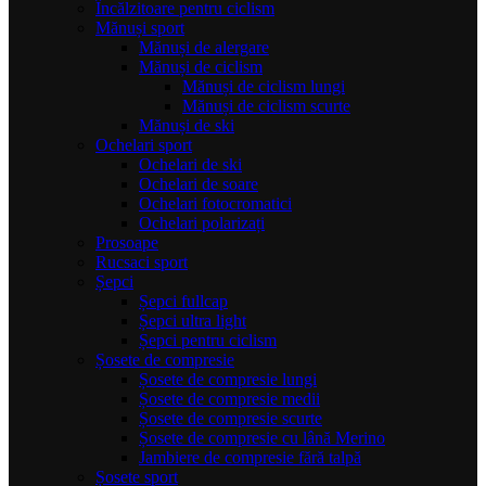
Încălzitoare pentru ciclism
Mănuși sport
Mănuși de alergare
Mănuși de ciclism
Mănuși de ciclism lungi
Mănuși de ciclism scurte
Mănuși de ski
Ochelari sport
Ochelari de ski
Ochelari de soare
Ochelari fotocromatici
Ochelari polarizați
Prosoape
Rucsaci sport
Șepci
Șepci fullcap
Șepci ultra light
Șepci pentru ciclism
Șosete de compresie
Șosete de compresie lungi
Șosete de compresie medii
Șosete de compresie scurte
Șosete de compresie cu lână Merino
Jambiere de compresie fără talpă
Șosete sport