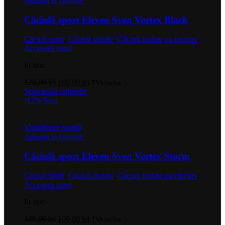
Adaugă la favorite
Opțiunile
pot
Căciulă sport Eleven Sven Vortex Black
fi
alese
Căciuli sport
,
Căciuli izolate
,
Căciuli izolate cu ciucure
,
în
Accesorii sport
pagina
produsului.
In stoc
Prețul
Prețul
120,00
lei
100,00
lei
TVA inclus
inițial
Acest
curent
Selectează opțiunile
a
produs
este:
-17%
Nou
fost:
are
100,00 lei.
120,00 lei.
mai
multe
Vizualizare rapidă
variații.
Adaugă la favorite
Opțiunile
pot
Căciulă sport Eleven Sven Vortex Storm
fi
alese
Căciuli sport
,
Căciuli izolate
,
Căciuli izolate cu ciucure
,
în
Accesorii sport
pagina
produsului.
In stoc
Prețul
Prețul
120,00
lei
100,00
lei
TVA inclus