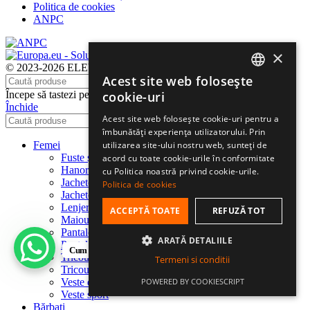
Politica de cookies
ANPC
×
© 2023-2026 ELEVEN SPORTSWEAR SRL
Acest site web folosește
Caută
ROMANIAN
cookie-uri
Începe să tastezi pentru a vedea produsele pe care le cauți.
Închide
HUNGARIAN
Acest site web folosește cookie-uri pentru a
Caută
îmbunătăți experiența utilizatorului. Prin
ENGLISH
utilizarea site-ului nostru web, sunteți de
Femei
Fuste și rochii sport
acord cu toate cookie-urile în conformitate
Hanorace sport
cu Politica noastră privind cookie-urile.
Jachete de ciclism
Politica de cookies
Jachete sport
Lenjerie funcțională
ACCEPTĂ TOATE
REFUZĂ TOT
Maiouri și Bustiere sport
Pantaloni de ciclism
ARATĂ DETALIILE
Pantaloni sport
Cum te putem ajuta?
Tricouri de ciclism
Termeni si conditii
Tricouri sport
POWERED BY COOKIESCRIPT
Veste de ciclism
Veste sport
Bărbați