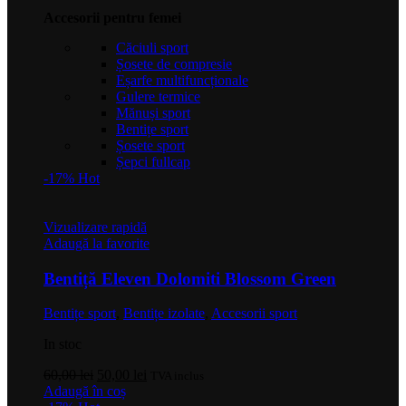
Accesorii pentru femei
Căciuli sport
Șosete de compresie
Eșarfe multifuncționale
Gulere termice
Mănuși sport
Bentițe sport
Șosete sport
Șepci fullcap
-17%
Hot
Vizualizare rapidă
Adaugă la favorite
Bentiță Eleven Dolomiti Blossom Green
Bentițe sport
,
Bentițe izolate
,
Accesorii sport
In stoc
Prețul
Prețul
60,00
lei
50,00
lei
TVA inclus
inițial
curent
Adaugă în coș