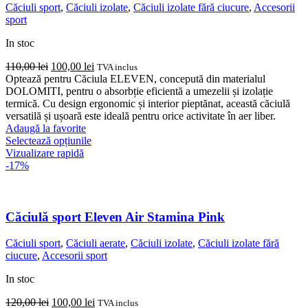
fi
Căciuli sport
,
Căciuli izolate
,
Căciuli izolate fără ciucure
,
Accesorii
alese
sport
în
pagina
In stoc
produsului.
Prețul
Prețul
110,00
lei
100,00
lei
TVA inclus
inițial
curent
Optează pentru Căciula ELEVEN, concepută din materialul
a
este:
DOLOMITI, pentru o absorbție eficientă a umezelii și izolație
fost:
100,00 lei.
termică. Cu design ergonomic și interior pieptănat, această căciulă
110,00 lei.
versatilă și ușoară este ideală pentru orice activitate în aer liber.
Adaugă la favorite
Acest
Selectează opțiunile
produs
Vizualizare rapidă
are
-17%
mai
multe
variații.
Opțiunile
Căciulă sport Eleven Air Stamina Pink
pot
fi
Căciuli sport
,
Căciuli aerate
,
Căciuli izolate
,
Căciuli izolate fără
alese
ciucure
,
Accesorii sport
în
pagina
In stoc
produsului.
Prețul
Prețul
120,00
lei
100,00
lei
TVA inclus