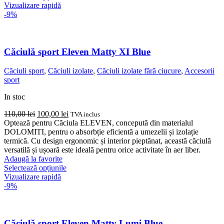
produs
Vizualizare rapidă
are
-9%
mai
multe
variații.
Opțiunile
Căciulă sport Eleven Matty XI Blue
pot
fi
Căciuli sport
,
Căciuli izolate
,
Căciuli izolate fără ciucure
,
Accesorii
alese
sport
în
pagina
In stoc
produsului.
Prețul
Prețul
110,00
lei
100,00
lei
TVA inclus
inițial
curent
Optează pentru Căciula ELEVEN, concepută din materialul
a
este:
DOLOMITI, pentru o absorbție eficientă a umezelii și izolație
fost:
100,00 lei.
termică. Cu design ergonomic și interior pieptănat, această căciulă
110,00 lei.
versatilă și ușoară este ideală pentru orice activitate în aer liber.
Adaugă la favorite
Acest
Selectează opțiunile
produs
Vizualizare rapidă
are
-9%
mai
multe
variații.
Opțiunile
Căciulă sport Eleven Matty Lumi Blue