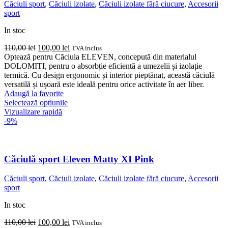
fi
Căciuli sport
,
Căciuli izolate
,
Căciuli izolate fără ciucure
,
Accesorii
alese
sport
în
pagina
In stoc
produsului.
Prețul
Prețul
110,00
lei
100,00
lei
TVA inclus
inițial
curent
Optează pentru Căciula ELEVEN, concepută din materialul
a
este:
DOLOMITI, pentru o absorbție eficientă a umezelii și izolație
fost:
100,00 lei.
termică. Cu design ergonomic și interior pieptănat, această căciulă
110,00 lei.
versatilă și ușoară este ideală pentru orice activitate în aer liber.
Adaugă la favorite
Acest
Selectează opțiunile
produs
Vizualizare rapidă
are
-9%
mai
multe
variații.
Opțiunile
Căciulă sport Eleven Matty XI Pink
pot
fi
Căciuli sport
,
Căciuli izolate
,
Căciuli izolate fără ciucure
,
Accesorii
alese
sport
în
pagina
In stoc
produsului.
Prețul
Prețul
110,00
lei
100,00
lei
TVA inclus