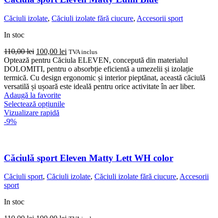
pot
fi
Căciuli izolate
,
Căciuli izolate fără ciucure
,
Accesorii sport
alese
în
In stoc
pagina
produsului.
Prețul
Prețul
110,00
lei
100,00
lei
TVA inclus
inițial
curent
Optează pentru Căciula ELEVEN, concepută din materialul
a
este:
DOLOMITI, pentru o absorbție eficientă a umezelii și izolație
fost:
100,00 lei.
termică. Cu design ergonomic și interior pieptănat, această căciulă
110,00 lei.
versatilă și ușoară este ideală pentru orice activitate în aer liber.
Adaugă la favorite
Acest
Selectează opțiunile
produs
Vizualizare rapidă
are
-9%
mai
multe
variații.
Opțiunile
Căciulă sport Eleven Matty Lett WH color
pot
fi
Căciuli sport
,
Căciuli izolate
,
Căciuli izolate fără ciucure
,
Accesorii
alese
sport
în
pagina
In stoc
produsului.
Prețul
Prețul