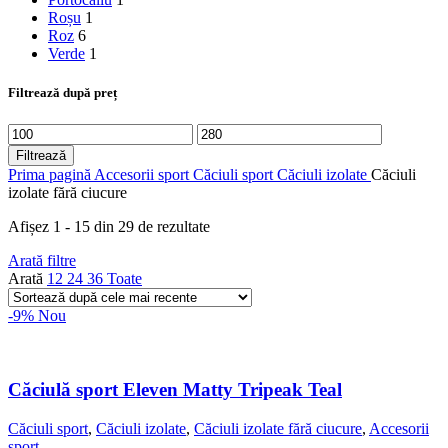
Roșu
1
Roz
6
Verde
1
Filtrează după preț
Preț
Preț
minim
maxim
Filtrează
Prima pagină
Accesorii sport
Căciuli sport
Căciuli izolate
Căciuli
izolate fără ciucure
Sortat
Afișez 1 - 15 din 29 de rezultate
după
Arată filtre
cele
Arată
12
24
36
Toate
mai
recente
-9%
Nou
Căciulă sport Eleven Matty Tripeak Teal
Căciuli sport
,
Căciuli izolate
,
Căciuli izolate fără ciucure
,
Accesorii
sport