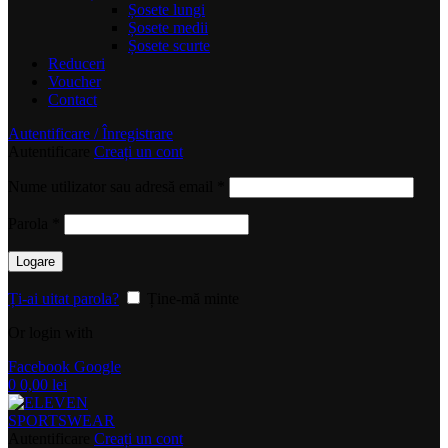
Șosete lungi
Șosete medii
Șosete scurte
Reduceri
Voucher
Contact
Autentificare / Înregistrare
Autentificare
Creați un cont
Obligatoriu
Nume utilizator sau adresă email
*
Obligatoriu
Parola
*
Logare
Ți-ai uitat parola?
Ține-mă minte
Or login with
Facebook
Google
0
0,00
lei
Autentificare
Creați un cont