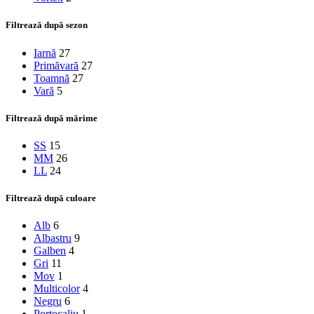
Filtrează după sezon
Iarnă
27
Primăvară
27
Toamnă
27
Vară
5
Filtrează după mărime
S
S
15
M
M
26
L
L
24
Filtrează după culoare
Alb
6
Albastru
9
Galben
4
Gri
11
Mov
1
Multicolor
4
Negru
6
Portocaliu
1