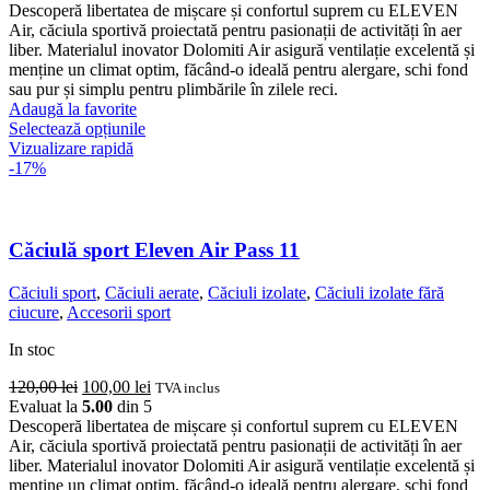
inițial
curent
Descoperă libertatea de mișcare și confortul suprem cu ELEVEN
a
este:
Air, căciula sportivă proiectată pentru pasionații de activități în aer
fost:
100,00 lei.
liber. Materialul inovator Dolomiti Air asigură ventilație excelentă și
120,00 lei.
menține un climat optim, făcând-o ideală pentru alergare, schi fond
sau pur și simplu pentru plimbările în zilele reci.
Adaugă la favorite
Acest
Selectează opțiunile
produs
Vizualizare rapidă
are
-17%
mai
multe
variații.
Opțiunile
Căciulă sport Eleven Air Pass 11
pot
fi
Căciuli sport
,
Căciuli aerate
,
Căciuli izolate
,
Căciuli izolate fără
alese
ciucure
,
Accesorii sport
în
pagina
In stoc
produsului.
Prețul
Prețul
120,00
lei
100,00
lei
TVA inclus
inițial
curent
Evaluat la
5.00
din 5
a
este:
Descoperă libertatea de mișcare și confortul suprem cu ELEVEN
fost:
100,00 lei.
Air, căciula sportivă proiectată pentru pasionații de activități în aer
120,00 lei.
liber. Materialul inovator Dolomiti Air asigură ventilație excelentă și
menține un climat optim, făcând-o ideală pentru alergare, schi fond