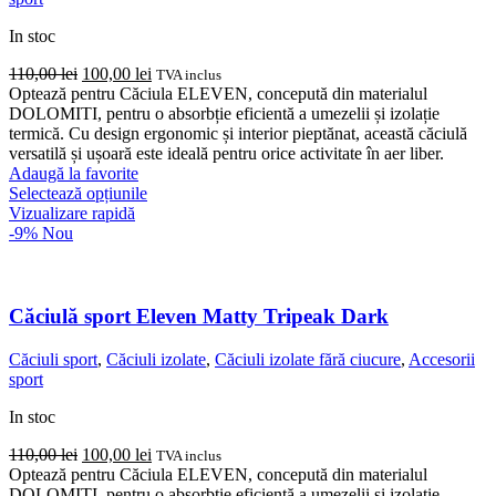
In stoc
Prețul
Prețul
110,00
lei
100,00
lei
TVA inclus
inițial
curent
Optează pentru Căciula ELEVEN, concepută din materialul
a
este:
DOLOMITI, pentru o absorbție eficientă a umezelii și izolație
fost:
100,00 lei.
termică. Cu design ergonomic și interior pieptănat, această căciulă
110,00 lei.
versatilă și ușoară este ideală pentru orice activitate în aer liber.
Adaugă la favorite
Acest
Selectează opțiunile
produs
Vizualizare rapidă
are
-9%
Nou
mai
multe
variații.
Opțiunile
Căciulă sport Eleven Matty Tripeak Dark
pot
fi
Căciuli sport
,
Căciuli izolate
,
Căciuli izolate fără ciucure
,
Accesorii
alese
sport
în
pagina
In stoc
produsului.
Prețul
Prețul
110,00
lei
100,00
lei
TVA inclus
inițial
curent
Optează pentru Căciula ELEVEN, concepută din materialul
a
este:
DOLOMITI, pentru o absorbție eficientă a umezelii și izolație