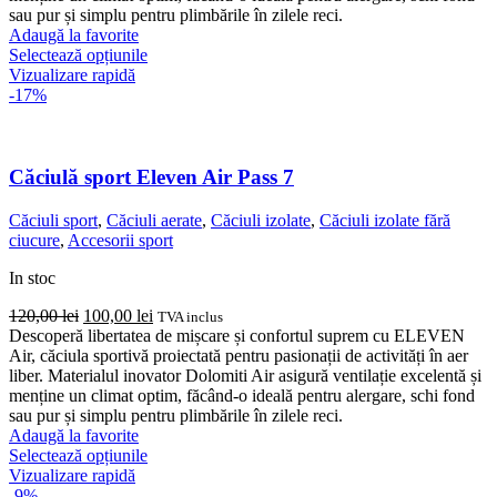
sau pur și simplu pentru plimbările în zilele reci.
Adaugă la favorite
Acest
Selectează opțiunile
produs
Vizualizare rapidă
are
-17%
mai
multe
variații.
Opțiunile
Căciulă sport Eleven Air Pass 7
pot
fi
Căciuli sport
,
Căciuli aerate
,
Căciuli izolate
,
Căciuli izolate fără
alese
ciucure
,
Accesorii sport
în
pagina
In stoc
produsului.
Prețul
Prețul
120,00
lei
100,00
lei
TVA inclus
inițial
curent
Descoperă libertatea de mișcare și confortul suprem cu ELEVEN
a
este:
Air, căciula sportivă proiectată pentru pasionații de activități în aer
fost:
100,00 lei.
liber. Materialul inovator Dolomiti Air asigură ventilație excelentă și
120,00 lei.
menține un climat optim, făcând-o ideală pentru alergare, schi fond
sau pur și simplu pentru plimbările în zilele reci.
Adaugă la favorite
Acest
Selectează opțiunile
produs
Vizualizare rapidă
are
-9%