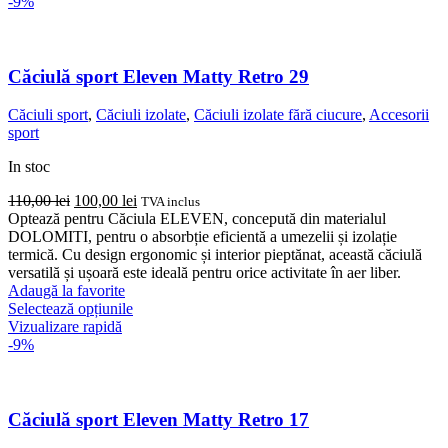
are
-9%
mai
multe
variații.
Opțiunile
Căciulă sport Eleven Matty Retro 29
pot
fi
Căciuli sport
,
Căciuli izolate
,
Căciuli izolate fără ciucure
,
Accesorii
alese
sport
în
pagina
In stoc
produsului.
Prețul
Prețul
110,00
lei
100,00
lei
TVA inclus
inițial
curent
Optează pentru Căciula ELEVEN, concepută din materialul
a
este:
DOLOMITI, pentru o absorbție eficientă a umezelii și izolație
fost:
100,00 lei.
termică. Cu design ergonomic și interior pieptănat, această căciulă
110,00 lei.
versatilă și ușoară este ideală pentru orice activitate în aer liber.
Adaugă la favorite
Acest
Selectează opțiunile
produs
Vizualizare rapidă
are
-9%
mai
multe
variații.
Opțiunile
Căciulă sport Eleven Matty Retro 17
pot