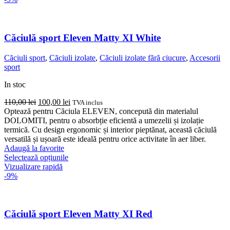
mai
multe
variații.
Opțiunile
Căciulă sport Eleven Matty XI White
pot
fi
Căciuli sport
,
Căciuli izolate
,
Căciuli izolate fără ciucure
,
Accesorii
alese
sport
în
pagina
In stoc
produsului.
Prețul
Prețul
110,00
lei
100,00
lei
TVA inclus
inițial
curent
Optează pentru Căciula ELEVEN, concepută din materialul
a
este:
DOLOMITI, pentru o absorbție eficientă a umezelii și izolație
fost:
100,00 lei.
termică. Cu design ergonomic și interior pieptănat, această căciulă
110,00 lei.
versatilă și ușoară este ideală pentru orice activitate în aer liber.
Adaugă la favorite
Acest
Selectează opțiunile
produs
Vizualizare rapidă
are
-9%
mai
multe
variații.
Opțiunile
Căciulă sport Eleven Matty XI Red
pot