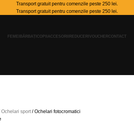
Transport gratuit pentru comenzile peste 250 lei.
Transport gratuit pentru comenzile peste 250 lei.
FEMEI
BĂRBAȚI
COPII
ACCESORII
REDUCERI
VOUCHER
CONTACT
Ochelari sport
Ochelari fotocromatici
e