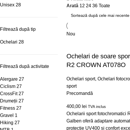
Unisex
28
Arată
12
24
36
Toate
Filtrează după tip
Nou
Ochelari
28
Ochelari de soare spor
R2 CROWN AT078O
Filtrează după activitate
Ochelari sport
,
Ochelari fotocro
Alergare
27
sport
Ciclism
27
Precomandă
CrossFit
27
Drumeții
27
400,00
lei
TVA inclus
Fitness
27
Ochelarii sport fotochromati
Gravel
1
Galben oferă adaptare automat
Hiking
27
protecție UV400 și confort exce
MTB
1