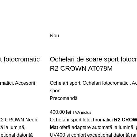
Nou
t fotocromatic
Ochelari de soare sport fotoc
R2 CROWN AT078M
matici
,
Accesorii
Ochelari sport
,
Ochelari fotocromatici
,
Ac
sport
Precomandă
400,00
lei
TVA inclus
ci R2 CROWN Neon
Ochelarii sport fotochromatici
R2 CROW
ă la lumină,
Mat
oferă adaptare automată la lumină, p
pțional datorită
UV400 și confort excepțional datorită ra