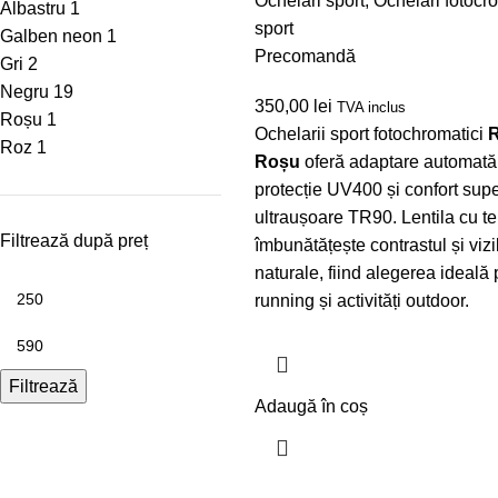
Ochelari sport
,
Ochelari fotocro
Albastru
1
sport
Galben neon
1
Precomandă
Gri
2
Negru
19
350,00
lei
TVA inclus
Roșu
1
Ochelarii sport fotochromatici
Roz
1
Roșu
oferă adaptare automată 
protecție UV400 și confort supe
ultraușoare TR90. Lentila cu t
Filtrează după preț
îmbunătățește contrastul și vizi
naturale, fiind alegerea ideală p
running și activități outdoor.
Filtrează
Adaugă în coș