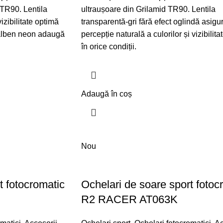
 TR90. Lentila
ultraușoare din Grilamid TR90. Lentila
zibilitate optimă
transparentă-gri fără efect oglindă asigu
 galben neon adaugă
percepție naturală a culorilor și vizibilit
în orice condiții.
Adaugă în coș
Nou
t fotocromatic
Ochelari de soare sport fotoc
R2 RACER AT063K