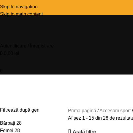
Skip to navigation
Skip to main content
Autentificare / Înregistrare
0
0,00
lei
0
Ochelari fotocromatici
Filtrează după gen
Prima pagină
Accesorii sport
Afișez 1 - 15 din 28 de rezultat
Bărbați
28
Femei
28
Arată filtre