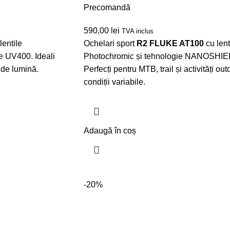
Precomandă
590,00
lei
TVA inclus
lentile
Ochelari sport
R2 FLUKE AT100
cu len
e UV400. Ideali
Photochromic și tehnologie NANOSHIE
i de lumină.
Perfecți pentru MTB, trail și activități out
condiții variabile.
Adaugă în coș
-20%