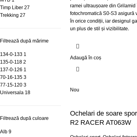
ramei ultraușoare din Grilamid
Timp Liber
27
fotochromatică S0-S3 asigură vi
Trekking
27
în orice condiții, iar designul
un plus de stil și vizibilitate.
Filtrează după mărime
134-0-133
1
Adaugă în coș
135-0-118
2
137-0-126
1
70-16-135
3
77-15-120
3
Nou
Universala
18
Ochelari de soare spor
Filtrează după culoare
R2 RACER AT063W
Alb
9