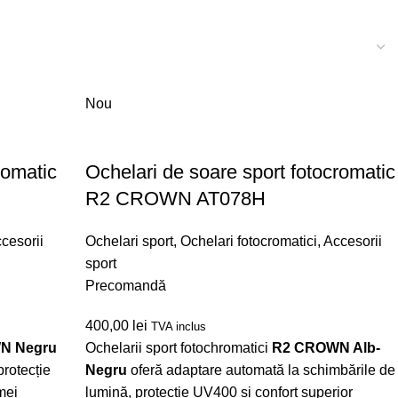
Nou
romatic
Ochelari de soare sport fotocromatic
R2 CROWN AT078H
cesorii
Ochelari sport
,
Ochelari fotocromatici
,
Accesorii
sport
Precomandă
400,00
lei
TVA inclus
N Negru
Ochelarii sport fotochromatici
R2 CROWN Alb-
rotecție
Negru
oferă adaptare automată la schimbările de
mei
lumină, protecție UV400 și confort superior