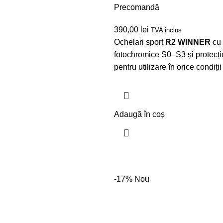
Precomandă
390,00
lei
TVA inclus
Ochelari sport
R2 WINNER
cu 
fotochromice S0–S3 și protecți
pentru utilizare în orice condiți
Adaugă în coș
-17%
Nou