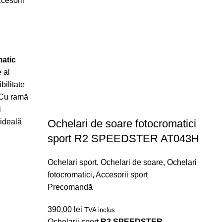
cesorii
atic
 al
bilitate
 Cu ramă
i
Ochelari de soare fotocromatici
 ideală
sport R2 SPEEDSTER AT043H
Ochelari sport
,
Ochelari de soare
,
Ochelari
fotocromatici
,
Accesorii sport
Precomandă
390,00
lei
TVA inclus
Ochelarii sport
R2 SPEEDSTER