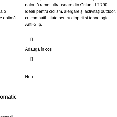
datorită ramei ultraușoare din Grilamid TR90.
ră o
Ideali pentru ciclism, alergare și activități outdoor,
ate optimă
cu compatibilitate pentru dioptrii și tehnologie
Anti-Slip.
Adaugă în coș
Nou
romatic