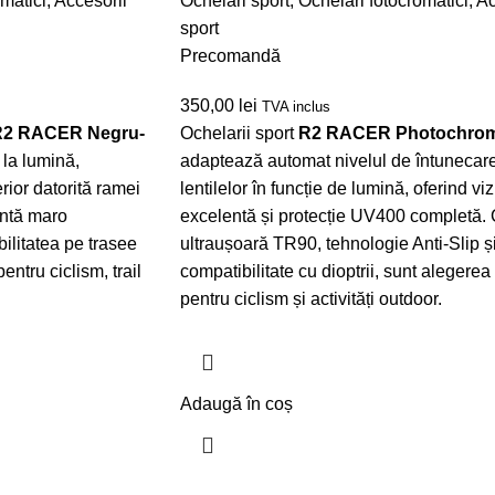
matici
,
Accesorii
Ochelari sport
,
Ochelari fotocromatici
,
Ac
sport
Precomandă
350,00
lei
TVA inclus
R2 RACER Negru-
Ochelarii sport
R2 RACER Photochrom
la lumină,
adaptează automat nivelul de întunecare
rior datorită ramei
lentilelor în funcție de lumină, oferind vizi
entă maro
excelentă și protecție UV400 completă.
bilitatea pe trasee
ultraușoară TR90, tehnologie Anti-Slip ș
entru ciclism, trail
compatibilitate cu dioptrii, sunt alegerea
pentru ciclism și activități outdoor.
Adaugă în coș