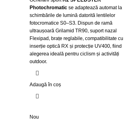
Photochromatic
se adaptează automat la
schimbările de lumină datorită lentilelor
fotocromatice S0–S3. Dispun de ramă
ultraușoară Grilamid TR90, suport nazal
Flexipad, brațe reglabile, compatibilitate cu
inserție optică RX și protecție UV400, fiind
alegerea ideală pentru ciclism și activități
outdoor.
Adaugă în coș
Nou