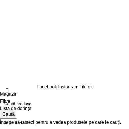
Politica de cookies
ANPC
© 2023-2026 ELEVEN SPORTSWEAR SRL
Facebook
Instagram
TikTok
Magazin
Filtre
Lista de dorințe
Caută
0
Coș
Începe să tastezi pentru a vedea produsele pe care le cauți.
Contul meu