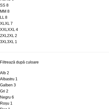
S
S
8
M
M
8
L
L
8
XL
XL
7
XXL
XXL
4
2XL
2XL
2
3XL
3XL
1
Filtrează după culoare
Alb
2
Albastru
1
Galben
3
Gri
2
Negru
6
Roșu
1