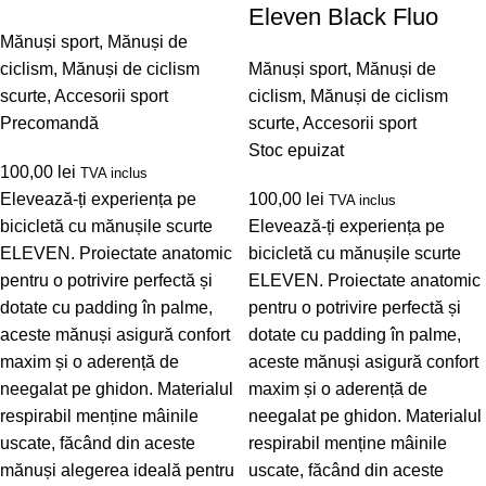
Eleven Black Fluo
Mănuși sport
,
Mănuși de
ciclism
,
Mănuși de ciclism
Mănuși sport
,
Mănuși de
scurte
,
Accesorii sport
ciclism
,
Mănuși de ciclism
Precomandă
scurte
,
Accesorii sport
Stoc epuizat
100,00
lei
TVA inclus
Elevează-ți experiența pe
100,00
lei
TVA inclus
bicicletă cu mănușile scurte
Elevează-ți experiența pe
ELEVEN. Proiectate anatomic
bicicletă cu mănușile scurte
pentru o potrivire perfectă și
ELEVEN. Proiectate anatomic
dotate cu padding în palme,
pentru o potrivire perfectă și
aceste mănuși asigură confort
dotate cu padding în palme,
maxim și o aderență de
aceste mănuși asigură confort
neegalat pe ghidon. Materialul
maxim și o aderență de
respirabil menține mâinile
neegalat pe ghidon. Materialul
uscate, făcând din aceste
respirabil menține mâinile
mănuși alegerea ideală pentru
uscate, făcând din aceste