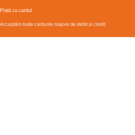
Plată cu cardul
Acceptăm toate cardurile majore de debit și credit.
ELEVEN SPORTSWEAR SRL
CUI RO49224930
Reg. Com. J2023001822262
EUID: ROONRC.J2023001822262
Date de contact