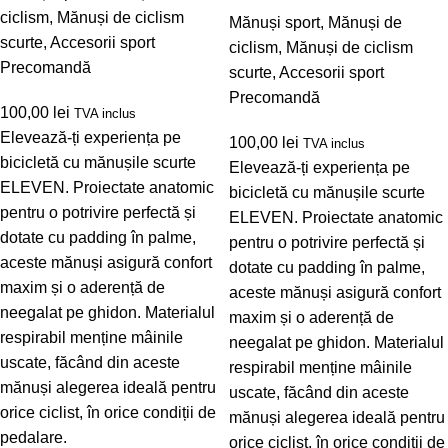
ciclism
,
Mănuși de ciclism
Mănuși sport
,
Mănuși de
scurte
,
Accesorii sport
ciclism
,
Mănuși de ciclism
Precomandă
scurte
,
Accesorii sport
Precomandă
100,00
lei
TVA inclus
Elevează-ți experiența pe
100,00
lei
TVA inclus
bicicletă cu mănușile scurte
Elevează-ți experiența pe
ELEVEN. Proiectate anatomic
bicicletă cu mănușile scurte
pentru o potrivire perfectă și
ELEVEN. Proiectate anatomic
dotate cu padding în palme,
pentru o potrivire perfectă și
aceste mănuși asigură confort
dotate cu padding în palme,
maxim și o aderență de
aceste mănuși asigură confort
neegalat pe ghidon. Materialul
maxim și o aderență de
respirabil menține mâinile
neegalat pe ghidon. Materialul
uscate, făcând din aceste
respirabil menține mâinile
mănuși alegerea ideală pentru
uscate, făcând din aceste
orice ciclist, în orice condiții de
mănuși alegerea ideală pentru
pedalare.
orice ciclist, în orice condiții de