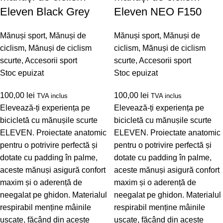
Eleven Black Grey
Eleven NEO F150
Mănuși sport
,
Mănuși de
Mănuși sport
,
Mănuși de
ciclism
,
Mănuși de ciclism
ciclism
,
Mănuși de ciclism
scurte
,
Accesorii sport
scurte
,
Accesorii sport
Stoc epuizat
Stoc epuizat
100,00
lei
100,00
lei
TVA inclus
TVA inclus
Elevează-ți experiența pe
Elevează-ți experiența pe
bicicletă cu mănușile scurte
bicicletă cu mănușile scurte
ELEVEN. Proiectate anatomic
ELEVEN. Proiectate anatomic
pentru o potrivire perfectă și
pentru o potrivire perfectă și
dotate cu padding în palme,
dotate cu padding în palme,
aceste mănuși asigură confort
aceste mănuși asigură confort
maxim și o aderență de
maxim și o aderență de
neegalat pe ghidon. Materialul
neegalat pe ghidon. Materialul
respirabil menține mâinile
respirabil menține mâinile
uscate, făcând din aceste
uscate, făcând din aceste