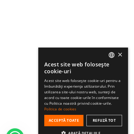
×
Acest site web folosește
ROMANIAN
cookie-uri
HUNGARIAN
Acest site web folosește cookie-uri pentru a
îmbunătăți experiența utilizatorului. Prin
ENGLISH
utilizarea site-ului nostru web, sunteți de
acord cu toate cookie-urile în conformitate
cu Politica noastră privind cookie-urile.
Politica de cookies
ACCEPTĂ TOATE
REFUZĂ TOT
ARATĂ DETALIILE