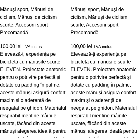
Mănuși sport
,
Mănuși de
Mănuși sport
,
Mănuși de
ciclism
,
Mănuși de ciclism
ciclism
,
Mănuși de ciclism
scurte
,
Accesorii sport
scurte
,
Accesorii sport
Precomandă
Precomandă
100,00
lei
100,00
lei
TVA inclus
TVA inclus
Elevează-ți experiența pe
Elevează-ți experiența pe
bicicletă cu mănușile scurte
bicicletă cu mănușile scurte
ELEVEN. Proiectate anatomic
ELEVEN. Proiectate anatomic
pentru o potrivire perfectă și
pentru o potrivire perfectă și
dotate cu padding în palme,
dotate cu padding în palme,
aceste mănuși asigură confort
aceste mănuși asigură confort
maxim și o aderență de
maxim și o aderență de
neegalat pe ghidon. Materialul
neegalat pe ghidon. Materialul
respirabil menține mâinile
respirabil menține mâinile
uscate, făcând din aceste
uscate, făcând din aceste
mănuși alegerea ideală pentru
mănuși alegerea ideală pentru