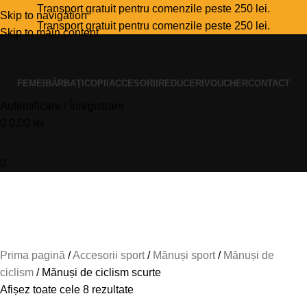
Transport gratuit pentru comenzile peste 250 lei.
Skip to navigation
Transport gratuit pentru comenzile peste 250 lei.
Skip to main content
FEMEI
BĂRBAȚI
COPII
ACCESORII
REDUCERI
VOUCHER
CONTACT
Autentificare / Înregistrare
0
0,00
lei
0
Mănuși de ciclism scurte
Prima pagină
Accesorii sport
Mănuși sport
Mănuși de
ciclism
Mănuși de ciclism scurte
Afișez toate cele 8 rezultate