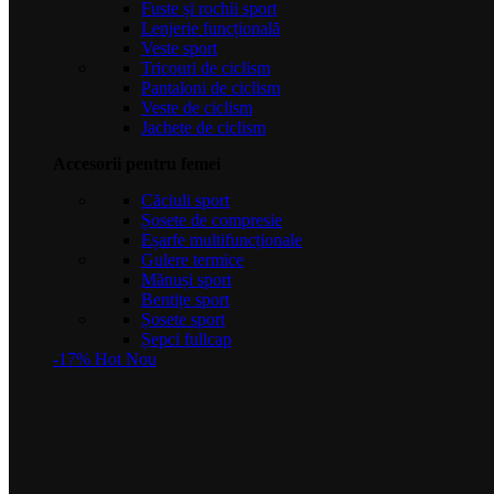
Fuste și rochii sport
Lenjerie funcțională
Veste sport
Tricouri de ciclism
Pantaloni de ciclism
Veste de ciclism
Jachete de ciclism
Accesorii pentru femei
Căciuli sport
Șosete de compresie
Eșarfe multifuncționale
Gulere termice
Mănuși sport
Bentițe sport
Șosete sport
Șepci fullcap
-17%
Hot
Nou