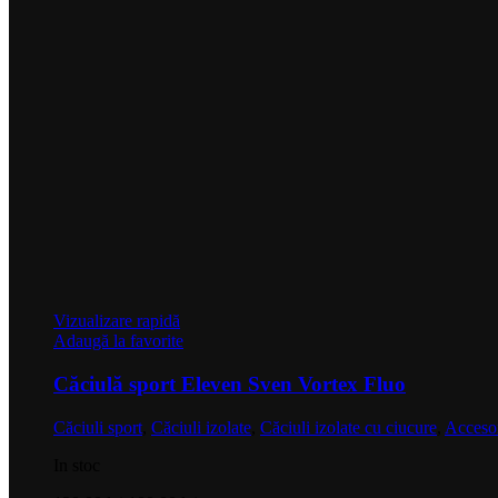
Vizualizare rapidă
Adaugă la favorite
Căciulă sport Eleven Sven Vortex Fluo
Căciuli sport
,
Căciuli izolate
,
Căciuli izolate cu ciucure
,
Accesor
In stoc