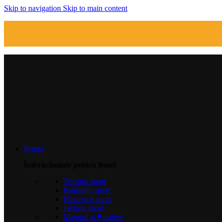
Skip to navigation
Skip to main content
Femei
Îmbrăcăminte pentru femei
Tricouri sport
Pantaloni sport
Hanorace sport
Jachete sport
Maiouri și Bustiere