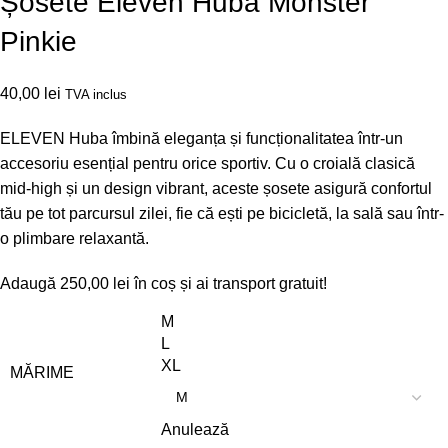
Șosete Eleven Huba Monster
Pinkie
40,00
lei
TVA inclus
ELEVEN Huba îmbină eleganța și funcționalitatea într-un
accesoriu esențial pentru orice sportiv. Cu o croială clasică
mid-high și un design vibrant, aceste șosete asigură confortul
tău pe tot parcursul zilei, fie că ești pe bicicletă, la sală sau într-
o plimbare relaxantă.
Adaugă
250,00
lei
în coș și ai transport gratuit!
M
L
XL
MĂRIME
Anulează