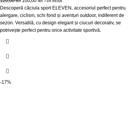
120,00
lei
100,00
lei
TVA inclus
Descoperă căciula sport ELEVEN, accesoriul perfect pentru
alergare, ciclism, schi fond și aventuri outdoor, indiferent de
sezon. Versatilă, cu design elegant și ciucuri decorativ, se
potrivește perfect pentru orice activitate sportivă.
-17%