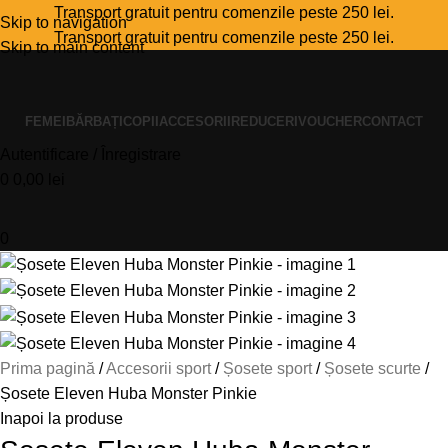
Transport gratuit pentru comenzile peste 250 lei.
Skip to navigation
Transport gratuit pentru comenzile peste 250 lei.
Skip to main content
FEMEI
BĂRBAȚI
COPII
ACCESORII
REDUCERI
VOUCHER
CONTACT
Autentificare / Înregistrare
0
0,00
lei
0
Prima pagină
Accesorii sport
Șosete sport
Șosete scurte
Șosete Eleven Huba Monster Pinkie
Inapoi la produse