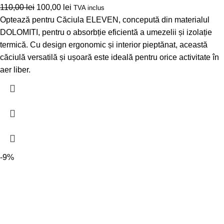
110,00
lei
100,00
lei
TVA inclus
Optează pentru Căciula ELEVEN, concepută din materialul
DOLOMITI, pentru o absorbție eficientă a umezelii și izolație
termică. Cu design ergonomic și interior pieptănat, această
căciulă versatilă și ușoară este ideală pentru orice activitate în
aer liber.
-9%