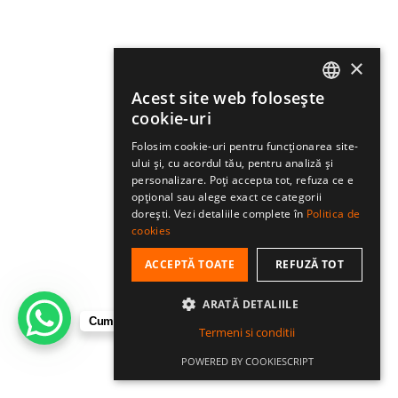
×
Acest site web folosește
ROMANIAN
cookie-uri
HUNGARIAN
Folosim cookie-uri pentru funcționarea site-
ului și, cu acordul tău, pentru analiză și
ENGLISH
personalizare. Poți accepta tot, refuza ce e
opțional sau alege exact ce categorii
dorești. Vezi detaliile complete în
Politica de
cookies
ACCEPTĂ TOATE
REFUZĂ TOT
ARATĂ DETALIILE
Cum te putem ajuta?
Termeni si conditii
POWERED BY COOKIESCRIPT