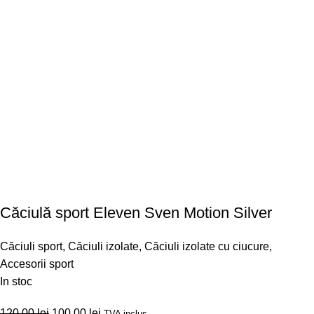
Căciulă sport Eleven Sven Motion Silver
Căciuli sport
,
Căciuli izolate
,
Căciuli izolate cu ciucure
,
Accesorii sport
In stoc
120,00
lei
100,00
lei
TVA inclus