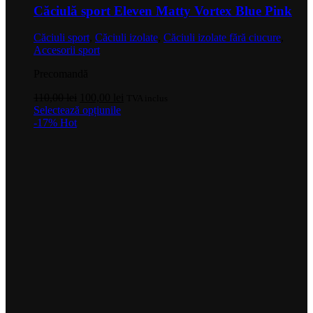
Căciulă sport Eleven Matty Vortex Blue Pink
Căciuli sport
,
Căciuli izolate
,
Căciuli izolate fără ciucure
,
Accesorii sport
Precomandă
Prețul
Prețul
110,00
lei
100,00
lei
TVA inclus
inițial
Acest
curent
Selectează opțiunile
a
produs
este:
-17%
Hot
fost:
are
100,00 lei.
110,00 lei.
mai
multe
variații.
Opțiunile
pot
fi
alese
în
pagina
produsului.