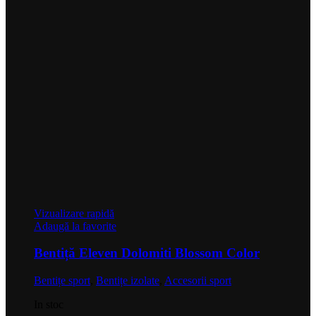
Vizualizare rapidă
Adaugă la favorite
Bentiță Eleven Dolomiti Blossom Color
Bentițe sport
,
Bentițe izolate
,
Accesorii sport
In stoc