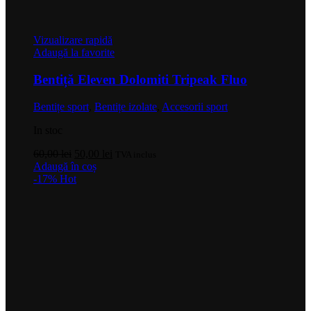
Vizualizare rapidă
Adaugă la favorite
Bentiță Eleven Dolomiti Tripeak Fluo
Bentițe sport
,
Bentițe izolate
,
Accesorii sport
In stoc
Prețul
Prețul
60,00
lei
50,00
lei
TVA inclus
inițial
curent
Adaugă în coș
a
este:
-17%
Hot
fost:
50,00 lei.
60,00 lei.