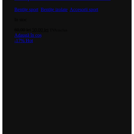
Bentițe sport
,
Bentițe izolate
,
Accesorii sport
In stoc
Prețul
Prețul
60,00
lei
50,00
lei
TVA inclus
inițial
curent
Adaugă în coș
a
este:
-17%
Hot
fost:
50,00 lei.
60,00 lei.