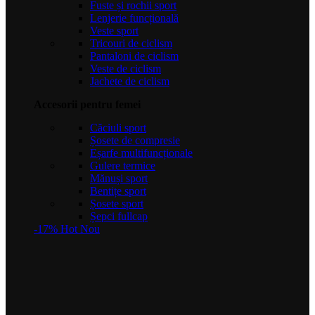
Fuste și rochii sport
Lenjerie funcțională
Veste sport
Tricouri de ciclism
Pantaloni de ciclism
Veste de ciclism
Jachete de ciclism
Accesorii pentru femei
Căciuli sport
Șosete de compresie
Eșarfe multifuncționale
Gulere termice
Mănuși sport
Bentițe sport
Șosete sport
Șepci fullcap
-17%
Hot
Nou