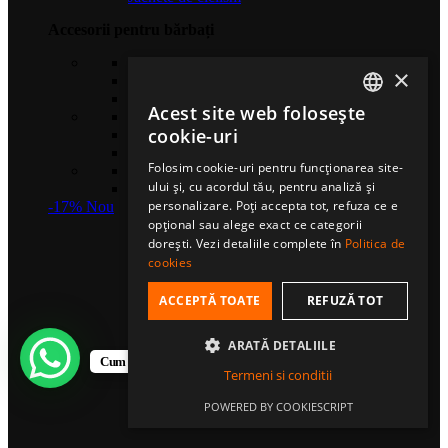
Accesorii pentru bărbați
Căciuli sport
×
Șosete de compresie
Eșarfe multifuncționale
Acest site web folosește
Gulere termice
ROMANIAN
cookie-uri
Mănuși sport
Bentițe sport
HUNGARIAN
Folosim cookie-uri pentru funcționarea site-
Șosete sport
ului și, cu acordul tău, pentru analiză și
ENGLISH
Șepci fullcap
personalizare. Poți accepta tot, refuza ce e
-17%
Nou
opțional sau alege exact ce categorii
dorești. Vezi detaliile complete în
Politica de
cookies
ACCEPTĂ TOATE
REFUZĂ TOT
ARATĂ DETALIILE
Cum te putem ajuta?
Termeni si conditii
POWERED BY COOKIESCRIPT