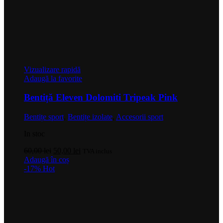
Vizualizare rapidă
Adaugă la favorite
Bentiță Eleven Dolomiti Tripeak Pink
Bentițe sport
,
Bentițe izolate
,
Accesorii sport
In stoc
Prețul
Prețul
60,00
lei
50,00
lei
TVA inclus
inițial
curent
Adaugă în coș
a
este:
-17%
Hot
fost:
50,00 lei.
60,00 lei.