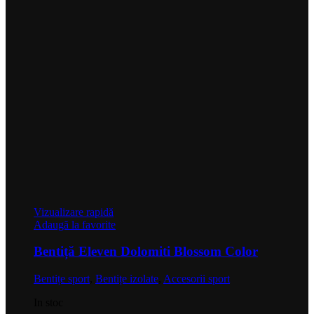
Vizualizare rapidă
Adaugă la favorite
Bentiță Eleven Dolomiti Blossom Color
Bentițe sport
,
Bentițe izolate
,
Accesorii sport
In stoc