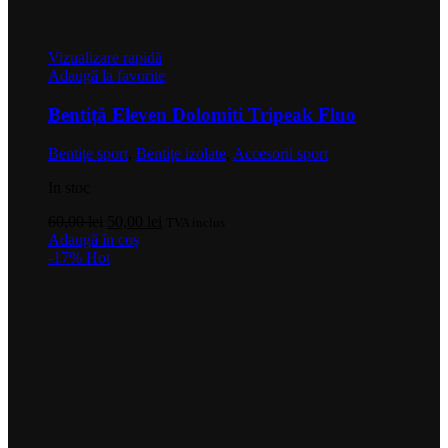
Vizualizare rapidă
Adaugă la favorite
Bentiță Eleven Dolomiti Tripeak Fluo
Bentițe sport
,
Bentițe izolate
,
Accesorii sport
In stoc
Prețul
Prețul
60,00
lei
50,00
lei
TVA inclus
inițial
curent
Adaugă în coș
a
este:
-17%
Hot
fost:
50,00 lei.
60,00 lei.