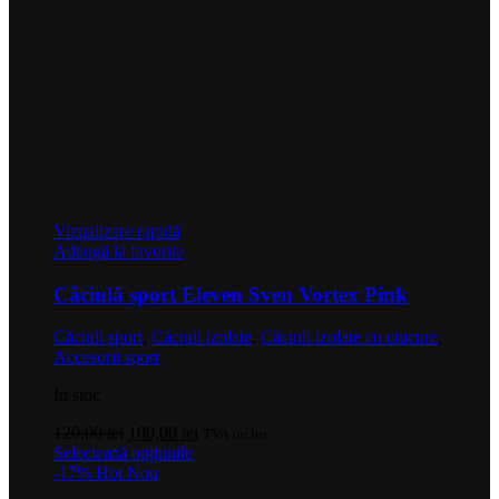
Vizualizare rapidă
Adaugă la favorite
Căciulă sport Eleven Sven Vortex Pink
Căciuli sport
,
Căciuli izolate
,
Căciuli izolate cu ciucure
,
Accesorii sport
In stoc
Prețul
Prețul
120,00
lei
100,00
lei
TVA inclus
inițial
Acest
curent
Selectează opțiunile
a
produs
este:
-17%
Hot
Nou
fost:
are
100,00 lei.