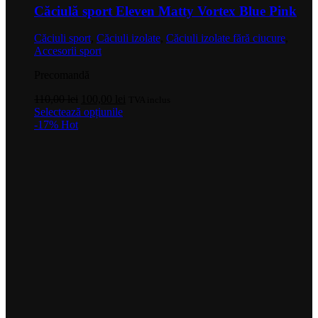
Căciulă sport Eleven Matty Vortex Blue Pink
Căciuli sport
,
Căciuli izolate
,
Căciuli izolate fără ciucure
,
Accesorii sport
Precomandă
Prețul
Prețul
110,00
lei
100,00
lei
TVA inclus
inițial
Acest
curent
Selectează opțiunile
a
produs
este:
-17%
Hot
fost:
are
100,00 lei.
110,00 lei.
mai
multe
variații.
Opțiunile
pot
fi
alese
în
pagina
produsului.