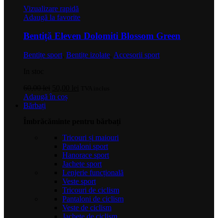
Vizualizare rapidă
Adaugă la favorite
Bentiță Eleven Dolomiti Blossom Green
Bentițe sport
,
Bentițe izolate
,
Accesorii sport
In stoc
Prețul
Prețul
60,00
lei
50,00
lei
TVA inclus
inițial
curent
Adaugă în coș
a
este:
Bărbați
fost:
50,00 lei.
Îmbrăcăminte pentru bărbați
60,00 lei.
Tricouri și maiouri
Pantaloni sport
Hanorace sport
Jachete sport
Lenjerie funcțională
Veste sport
Tricouri de ciclism
Pantaloni de ciclism
Veste de ciclism
Jachete de ciclism