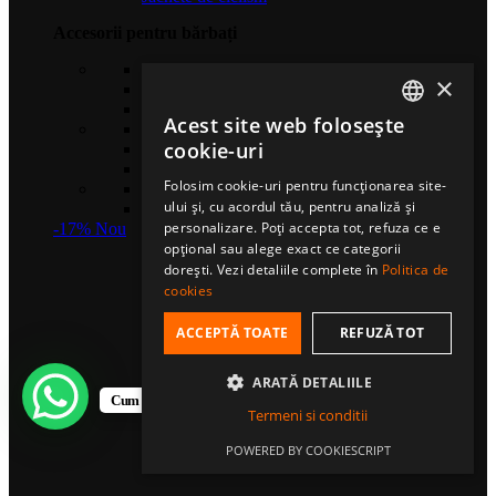
Accesorii pentru bărbați
Căciuli sport
×
Șosete de compresie
Eșarfe multifuncționale
Acest site web folosește
Gulere termice
ROMANIAN
cookie-uri
Mănuși sport
Bentițe sport
HUNGARIAN
Folosim cookie-uri pentru funcționarea site-
Șosete sport
ului și, cu acordul tău, pentru analiză și
ENGLISH
Șepci fullcap
personalizare. Poți accepta tot, refuza ce e
-17%
Nou
opțional sau alege exact ce categorii
dorești. Vezi detaliile complete în
Politica de
cookies
ACCEPTĂ TOATE
REFUZĂ TOT
ARATĂ DETALIILE
Cum te putem ajuta?
Termeni si conditii
POWERED BY COOKIESCRIPT