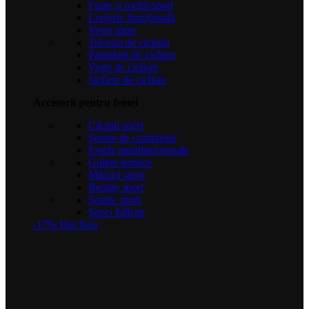
Fuste și rochii sport
Lenjerie funcțională
Veste sport
Tricouri de ciclism
Pantaloni de ciclism
Veste de ciclism
Jachete de ciclism
Accesorii pentru femei
Căciuli sport
Șosete de compresie
Eșarfe multifuncționale
Gulere termice
Mănuși sport
Bentițe sport
Șosete sport
Șepci fullcap
-17%
Hot
Nou