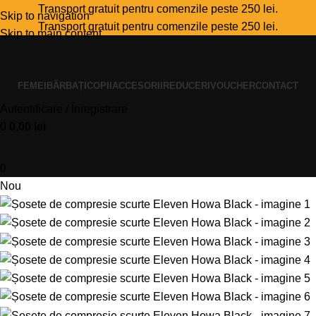
Transport gratuit pentru comenzile peste 250 lei.
Skip to navigation
Transport gratuit pentru comenzile peste 250 lei.
Skip to main content
FEMEI
BĂRBAȚI
COPII
ACCESORII
REDUCERI
VOUCHER
CONTACT
Autentificare / Înregistrare
0
0,00
lei
0
Nou