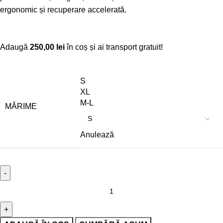
ergonomic și recuperare accelerată.
Adaugă
250,00
lei
în coș și ai transport gratuit!
S
XL
M-L
MĂRIME
Anulează