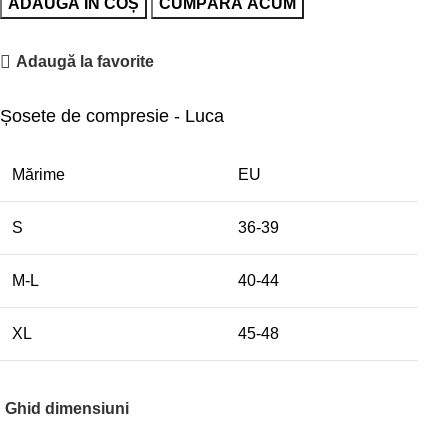
ADAUGĂ ÎN COȘ
CUMPĂRĂ ACUM
Adaugă la favorite
Șosete de compresie - Luca
Mărime
EU
S
36-39
M-L
40-44
XL
45-48
Ghid dimensiuni