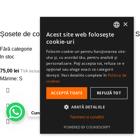
×
Șosete de compresie Eleven Ronda White – S
Acest site web folosește
ROMANIAN
cookie-uri
HUNGARIAN
Fără categorie
Folosim cookie-uri pentru funcționarea site-
In stoc
ului și, cu acordul tău, pentru analiză și
ENGLISH
personalizare. Poți accepta tot, refuza ce e
opțional sau alege exact ce categorii
75,00
lei
TVA inclus
dorești. Vezi detaliile complete în
Politica de
Mărime: S
cookies
ACCEPTĂ TOATE
REFUZĂ TOT
ARATĂ DETALIILE
Cum te putem ajuta?
Termeni si conditii
POWERED BY COOKIESCRIPT