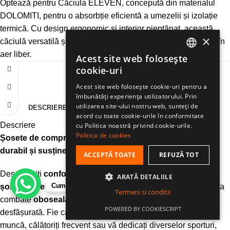
Optează pentru Căciula ELEVEN, concepută din materialul
DOLOMITI, pentru o absorbție eficientă a umezelii și izolație
termică. Cu design ergonomic și interior pieptănat, această
×
căciulă versatilă și ușoară este ideală pentru orice activitate în
aer liber.
Acest site web folosește
ROMANIAN
cookie-uri
HUNGARIAN
Acest site web folosește cookie-uri pentru a
îmbunătăți experiența utilizatorului. Prin
ENGLISH
utilizarea site-ului nostru web, sunteți de
DESCRIERE
INFORMAȚII SUPLIMENTARE
RECENZII (0)
acord cu toate cookie-urile în conformitate
Descriere
cu Politica noastră privind cookie-urile.
Politica de cookies
Șosete de compresie scurte ELEVEN Luca – Confort
durabil și susținere optimă pentru orice activitate
ACCEPTĂ TOATE
REFUZĂ TOT
Descoperiți
confortul durabil
și
susținerea optimă
cu
ARATĂ DETALIILE
Cum te putem ajuta?
șosetele de compresie scurte ELEVEN
, concepute pentru a
Termeni si conditii
combate
oboseala picioarelor
indiferent de activitatea
POWERED BY COOKIESCRIPT
desfășurată. Fie că petreceți mult timp în picioare la locul de
muncă, călătoriți frecvent sau vă dedicați diverselor sporturi,