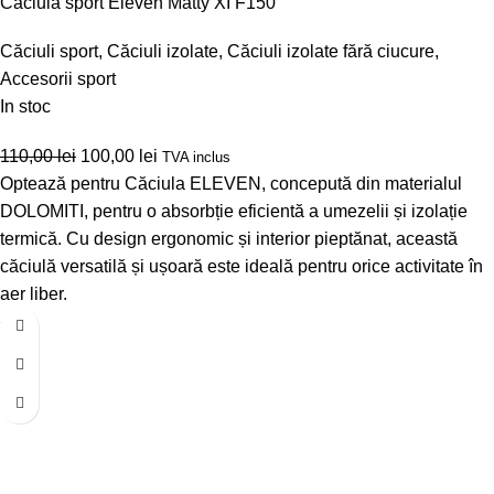
Căciulă sport Eleven Matty XI F150
Căciuli sport
,
Căciuli izolate
,
Căciuli izolate fără ciucure
,
Accesorii sport
In stoc
110,00
lei
100,00
lei
TVA inclus
Optează pentru Căciula ELEVEN, concepută din materialul
DOLOMITI, pentru o absorbție eficientă a umezelii și izolație
termică. Cu design ergonomic și interior pieptănat, această
căciulă versatilă și ușoară este ideală pentru orice activitate în
aer liber.
-9%