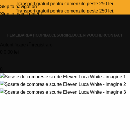
Transport gratuit pentru comenzile peste 250 lei.
Skip to navigation
Transport gratuit pentru comenzile peste 250 lei.
Skip to main content
FEMEI
BĂRBAȚI
COPII
ACCESORII
REDUCERI
VOUCHER
CONTACT
Autentificare / Înregistrare
0
0,00
lei
0