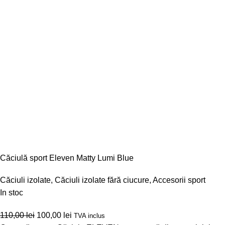
Căciulă sport Eleven Matty Lumi Blue
Căciuli izolate
,
Căciuli izolate fără ciucure
,
Accesorii sport
In stoc
110,00
lei
100,00
lei
TVA inclus