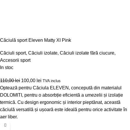
Căciulă sport Eleven Matty XI Pink
Căciuli sport
,
Căciuli izolate
,
Căciuli izolate fără ciucure
,
Accesorii sport
In stoc
110,00
lei
100,00
lei
TVA inclus
Optează pentru Căciula ELEVEN, concepută din materialul
DOLOMITI, pentru o absorbție eficientă a umezelii și izolație
termică. Cu design ergonomic și interior pieptănat, această
căciulă versatilă și ușoară este ideală pentru orice activitate în
aer liber.
-9%