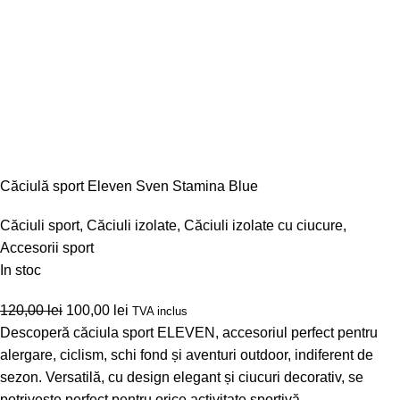
Căciulă sport Eleven Sven Stamina Blue
Căciuli sport
,
Căciuli izolate
,
Căciuli izolate cu ciucure
,
Accesorii sport
In stoc
120,00
lei
100,00
lei
TVA inclus
Descoperă căciula sport ELEVEN, accesoriul perfect pentru
alergare, ciclism, schi fond și aventuri outdoor, indiferent de
sezon. Versatilă, cu design elegant și ciucuri decorativ, se
potrivește perfect pentru orice activitate sportivă.