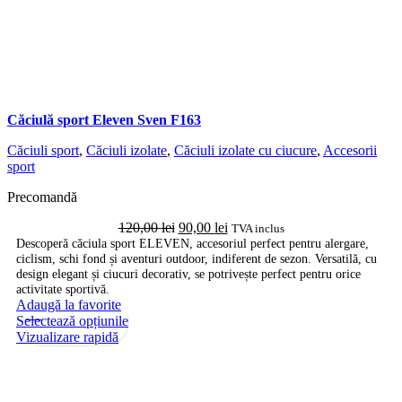
Căciulă sport Eleven Sven F163
Căciuli sport
,
Căciuli izolate
,
Căciuli izolate cu ciucure
,
Accesorii
sport
Precomandă
Prețul
Prețul
120,00
lei
90,00
lei
TVA inclus
inițial
curent
Descoperă căciula sport ELEVEN, accesoriul perfect pentru alergare,
ciclism, schi fond și aventuri outdoor, indiferent de sezon. Versatilă, cu
a
este:
design elegant și ciucuri decorativ, se potrivește perfect pentru orice
fost:
90,00 lei.
activitate sportivă.
120,00 lei.
Adaugă la favorite
-9%
Acest
Selectează opțiunile
produs
Vizualizare rapidă
are
mai
multe
variații.