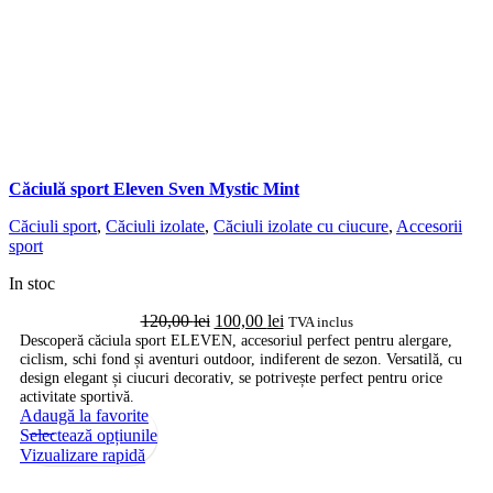
Căciulă sport Eleven Sven Mystic Mint
Căciuli sport
,
Căciuli izolate
,
Căciuli izolate cu ciucure
,
Accesorii
sport
In stoc
Prețul
Prețul
120,00
lei
100,00
lei
TVA inclus
inițial
curent
Descoperă căciula sport ELEVEN, accesoriul perfect pentru alergare,
ciclism, schi fond și aventuri outdoor, indiferent de sezon. Versatilă, cu
a
este:
design elegant și ciucuri decorativ, se potrivește perfect pentru orice
fost:
100,00 lei.
activitate sportivă.
120,00 lei.
Adaugă la favorite
-25%
Acest
Selectează opțiunile
produs
Vizualizare rapidă
are