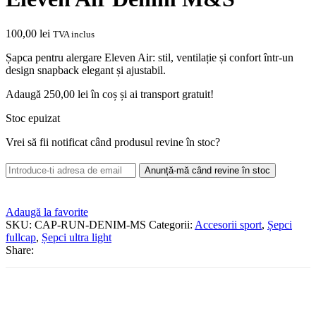
100,00
lei
TVA inclus
Șapca pentru alergare Eleven Air: stil, ventilație și confort într-un
design snapback elegant și ajustabil.
Adaugă
250,00
lei
în coș și ai transport gratuit!
Stoc epuizat
Vrei să fii notificat când produsul revine în stoc?
Anunță-mă când revine în stoc
Adaugă la favorite
SKU:
CAP-RUN-DENIM-MS
Categorii:
Accesorii sport
,
Șepci
fullcap
,
Șepci ultra light
Share: