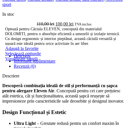
sport
In stoc
Prețul
Prețul
110,00
lei
100,00
lei
TVA inclus
inițial
curent
Optează pentru Căciula ELEVEN, concepută din materialul
DOLOMITI, pentru o absorbție eficientă a umezelii și izolație termică.
a
este:
Cu design ergonomic și interior pieptănat, această căciulă versatilă și
fost:
100,00 lei.
ușoară este ideală pentru orice activitate în aer liber.
110,00 lei.
Adaugă la favorite
Acest
Selectează opțiunile
Descriere
produs
Vizualizare rapidă
Informații suplimentare
are
Recenzii (0)
mai
multe
Descriere
variații.
Opțiunile
Descoperă combinația ideală de stil și performanță cu șapca
pot
pentru alergare Eleven Air
. Concepută pentru cei care prețuiesc
fi
atât estetica, cât și funcționalitatea, această șapcă reușește să
alese
impresioneze prin caracteristicile sale deosebite și designul inovator.
în
pagina
Design Funcțional și Estetic
produsului.
Ultra Light
– Greutate redusă pentru un confort maxim în