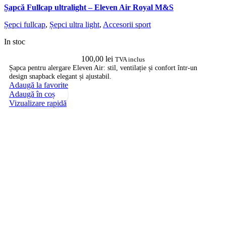
Șapcă Fullcap ultralight – Eleven Air Royal M&S
Șepci fullcap
,
Șepci ultra light
,
Accesorii sport
In stoc
100,00
lei
TVA inclus
Șapca pentru alergare Eleven Air: stil, ventilație și confort într-un
design snapback elegant și ajustabil.
Adaugă la favorite
Adaugă în coș
Vizualizare rapidă