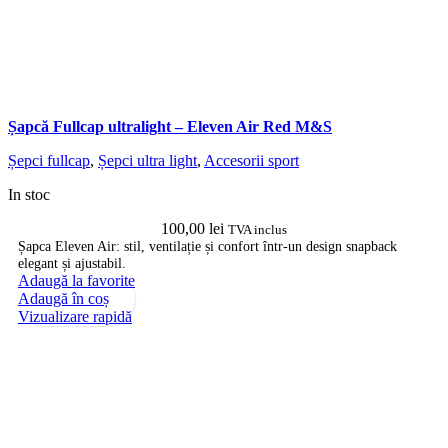
Șapcă Fullcap ultralight – Eleven Air Red M&S
Șepci fullcap
,
Șepci ultra light
,
Accesorii sport
In stoc
100,00
lei
TVA inclus
Șapca Eleven Air: stil, ventilație și confort într-un design snapback
elegant și ajustabil.
Adaugă la favorite
Adaugă în coș
Vizualizare rapidă