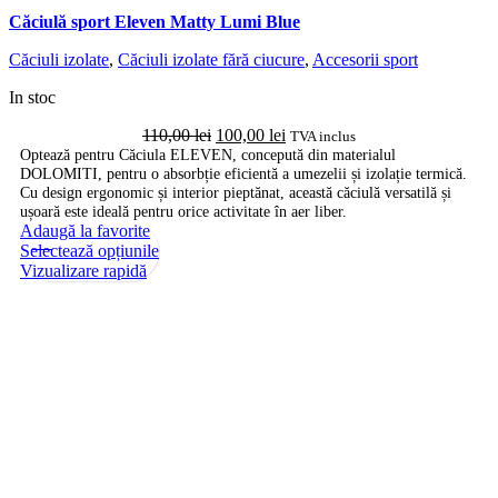
Căciulă sport Eleven Matty Lumi Blue
Căciuli izolate
,
Căciuli izolate fără ciucure
,
Accesorii sport
In stoc
Prețul
Prețul
110,00
lei
100,00
lei
TVA inclus
inițial
curent
Optează pentru Căciula ELEVEN, concepută din materialul
DOLOMITI, pentru o absorbție eficientă a umezelii și izolație termică.
a
este:
Cu design ergonomic și interior pieptănat, această căciulă versatilă și
fost:
100,00 lei.
ușoară este ideală pentru orice activitate în aer liber.
110,00 lei.
Adaugă la favorite
-9%
Acest
Selectează opțiunile
produs
Vizualizare rapidă
are
mai
multe
variații.
Opțiunile
pot
fi
alese
în
pagina
produsului.