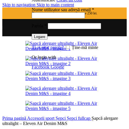
Skip to navigation
Skip to main content
Obligatoriu
Nume utilizator sau adresă email
*
Transport gratuit pentru comenzile peste 250 lei.
Obligatoriu
Parola
*
Logare
Ți-ai uitat parola?
Ține-mă minte
Or login with
Facebook
Google
Prima pagină
Accesorii sport
Șepci
Șepci fullcap
Șapcă alergare
ultralight – Eleven Air Denim M&S