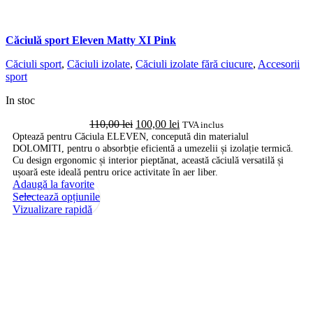
Căciulă sport Eleven Matty XI Pink
Căciuli sport
,
Căciuli izolate
,
Căciuli izolate fără ciucure
,
Accesorii
sport
In stoc
Prețul
Prețul
110,00
lei
100,00
lei
TVA inclus
inițial
curent
Optează pentru Căciula ELEVEN, concepută din materialul
DOLOMITI, pentru o absorbție eficientă a umezelii și izolație termică.
a
este:
Cu design ergonomic și interior pieptănat, această căciulă versatilă și
fost:
100,00 lei.
ușoară este ideală pentru orice activitate în aer liber.
110,00 lei.
Adaugă la favorite
-9%
Acest
Selectează opțiunile
produs
Vizualizare rapidă
are
mai
multe
variații.
Opțiunile
pot
fi
alese