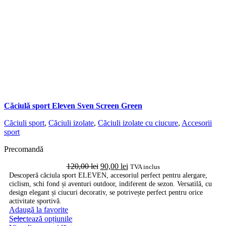
Căciulă sport Eleven Sven Screen Green
Căciuli sport
,
Căciuli izolate
,
Căciuli izolate cu ciucure
,
Accesorii
sport
Precomandă
Prețul
Prețul
120,00
lei
90,00
lei
TVA inclus
inițial
curent
Descoperă căciula sport ELEVEN, accesoriul perfect pentru alergare,
ciclism, schi fond și aventuri outdoor, indiferent de sezon. Versatilă, cu
a
este:
design elegant și ciucuri decorativ, se potrivește perfect pentru orice
fost:
90,00 lei.
activitate sportivă.
120,00 lei.
Adaugă la favorite
-17%
Acest
Selectează opțiunile