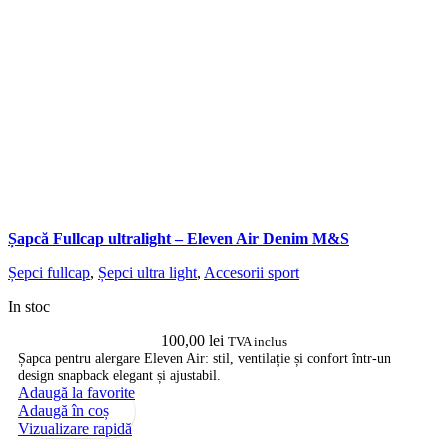
Șapcă Fullcap ultralight – Eleven Air Denim M&S
Șepci fullcap
,
Șepci ultra light
,
Accesorii sport
In stoc
100,00
lei
TVA inclus
Șapca pentru alergare Eleven Air: stil, ventilație și confort într-un
design snapback elegant și ajustabil.
Adaugă la favorite
Adaugă în coș
Vizualizare rapidă