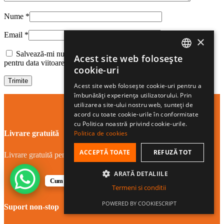
Nume
*
Email
*
×
Salvează-mi numele, emailul și site-ul web în acest navigator
Acest site web folosește
ROMANIAN
pentru data viitoare când o să comentez.
cookie-uri
HUNGARIAN
Acest site web folosește cookie-uri pentru a
îmbunătăți experiența utilizatorului. Prin
ENGLISH
utilizarea site-ului nostru web, sunteți de
acord cu toate cookie-urile în conformitate
cu Politica noastră privind cookie-urile.
Livrare gratuită
Politica de cookies
ACCEPTĂ TOATE
REFUZĂ TOT
Livrare gratuită pentru comenzi peste 250 lei.
ARATĂ DETALIILE
Cum te putem ajuta?
Termeni si conditii
POWERED BY COOKIESCRIPT
Suport non-stop