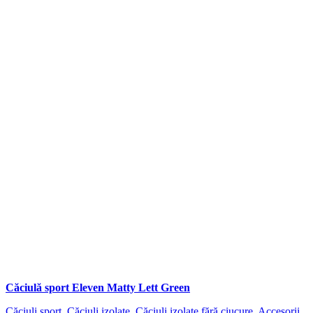
Căciulă sport Eleven Matty Lett Green
Căciuli sport
,
Căciuli izolate
,
Căciuli izolate fără ciucure
,
Accesorii