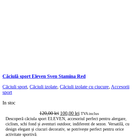
Căciulă sport Eleven Sven Stamina Red
Căciuli sport
,
Căciuli izolate
,
Căciuli izolate cu ciucure
,
Accesorii
sport
In stoc
Prețul
Prețul
120,00
lei
100,00
lei
TVA inclus
inițial
curent
Descoperă căciula sport ELEVEN, accesoriul perfect pentru alergare,
ciclism, schi fond și aventuri outdoor, indiferent de sezon. Versatilă, cu
a
este:
design elegant și ciucuri decorativ, se potrivește perfect pentru orice
fost:
100,00 lei.
activitate sportivă.
120,00 lei.