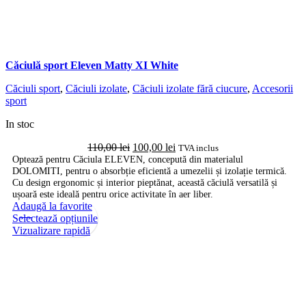
Căciulă sport Eleven Matty XI White
Căciuli sport
,
Căciuli izolate
,
Căciuli izolate fără ciucure
,
Accesorii
sport
In stoc
Prețul
Prețul
110,00
lei
100,00
lei
TVA inclus
inițial
curent
Optează pentru Căciula ELEVEN, concepută din materialul
DOLOMITI, pentru o absorbție eficientă a umezelii și izolație termică.
a
este:
Cu design ergonomic și interior pieptănat, această căciulă versatilă și
fost:
100,00 lei.
ușoară este ideală pentru orice activitate în aer liber.
110,00 lei.
Adaugă la favorite
-9%
Acest
Selectează opțiunile
produs
Vizualizare rapidă
are
mai
multe
variații.
Opțiunile
pot