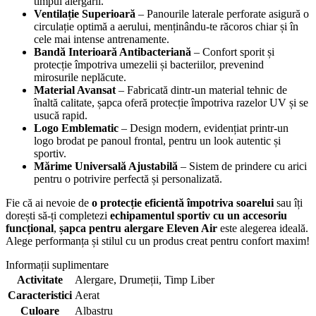
timpul alergării.
Ventilație Superioară
– Panourile laterale perforate asigură o
circulație optimă a aerului, menținându-te răcoros chiar și în
cele mai intense antrenamente.
Bandă Interioară Antibacteriană
– Confort sporit și
protecție împotriva umezelii și bacteriilor, prevenind
mirosurile neplăcute.
Material Avansat
– Fabricată dintr-un material tehnic de
înaltă calitate, șapca oferă protecție împotriva razelor UV și se
usucă rapid.
Logo Emblematic
– Design modern, evidențiat printr-un
logo brodat pe panoul frontal, pentru un look autentic și
sportiv.
Mărime Universală Ajustabilă
– Sistem de prindere cu arici
pentru o potrivire perfectă și personalizată.
Fie că ai nevoie de
o protecție eficientă împotriva soarelui
sau îți
dorești să-ți completezi
echipamentul sportiv cu un accesoriu
funcțional
,
șapca pentru alergare Eleven Air
este alegerea ideală.
Alege performanța și stilul cu un produs creat pentru confort maxim!
Informații suplimentare
Activitate
Alergare
,
Drumeții
,
Timp Liber
Caracteristici
Aerat
Culoare
Albastru