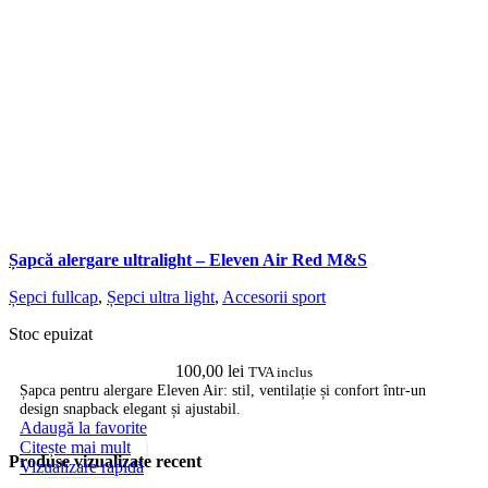
Șapcă alergare ultralight – Eleven Air Red M&S
Șepci fullcap
,
Șepci ultra light
,
Accesorii sport
Stoc epuizat
100,00
lei
TVA inclus
Șapca pentru alergare Eleven Air: stil, ventilație și confort într-un
design snapback elegant și ajustabil.
Adaugă la favorite
Citește mai mult
Produse vizualizate recent
Vizualizare rapidă