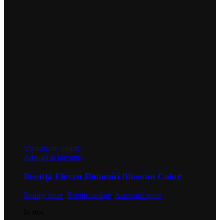
Vizualizare rapidă
Adaugă la favorite
Bentiță Eleven Dolomiti Blossom Color
Bentițe sport
,
Bentițe izolate
,
Accesorii sport
In stoc