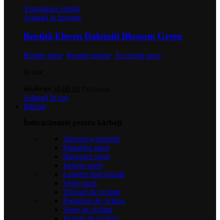
Vizualizare rapidă
Adaugă la favorite
Bentiță Eleven Dolomiti Blossom Green
Bentițe sport
,
Bentițe izolate
,
Accesorii sport
In stoc
Prețul
Prețul
60,00
lei
50,00
lei
TVA inclus
inițial
curent
Adaugă în coș
a
este:
Bărbați
fost:
50,00 lei.
Îmbrăcăminte pentru bărbați
60,00 lei.
Tricouri și maiouri
Pantaloni sport
Hanorace sport
Jachete sport
Lenjerie funcțională
Veste sport
Tricouri de ciclism
Pantaloni de ciclism
Veste de ciclism
Jachete de ciclism