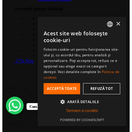
Accesorii pentru bărbați
Căciuli sport
×
Șosete de compresie
Eșarfe multifuncționale
Acest site web folosește
Gulere termice
ROMANIAN
cookie-uri
Mănuși sport
Bentițe sport
HUNGARIAN
Folosim cookie-uri pentru funcționarea site-
Șosete sport
ului și, cu acordul tău, pentru analiză și
ENGLISH
Șepci fullcap
personalizare. Poți accepta tot, refuza ce e
-17%
Nou
opțional sau alege exact ce categorii
dorești. Vezi detaliile complete în
Politica de
cookies
ACCEPTĂ TOATE
REFUZĂ TOT
ARATĂ DETALIILE
Cum te putem ajuta?
Termeni si conditii
POWERED BY COOKIESCRIPT