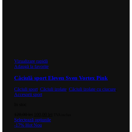
Vizualizare rapidă
Adaugă la favorite
Căciulă sport Eleven Sven Vortex Pink
Căciuli sport
,
Căciuli izolate
,
Căciuli izolate cu ciucure
,
Accesorii sport
In stoc
Prețul
Prețul
120,00
lei
100,00
lei
TVA inclus
inițial
Acest
curent
Selectează opțiunile
a
produs
este:
-17%
Hot
Nou
fost:
are
100,00 lei.