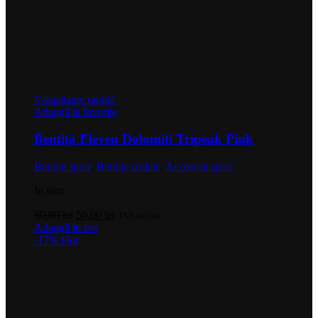
Vizualizare rapidă
Adaugă la favorite
Bentiță Eleven Dolomiti Tripeak Pink
Bentițe sport
,
Bentițe izolate
,
Accesorii sport
In stoc
Prețul
Prețul
60,00
lei
50,00
lei
TVA inclus
inițial
curent
Adaugă în coș
a
este:
-17%
Hot
fost:
50,00 lei.
60,00 lei.