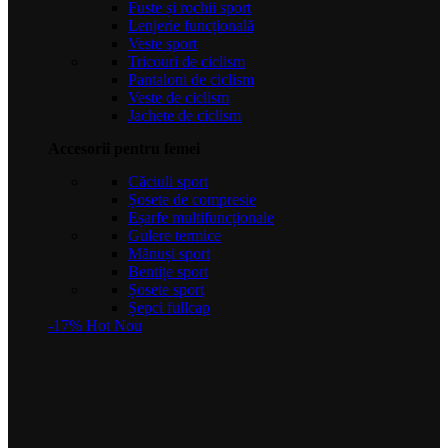
Fuste și rochii sport
Lenjerie funcțională
Veste sport
Tricouri de ciclism
Pantaloni de ciclism
Veste de ciclism
Jachete de ciclism
Accesorii pentru femei
Căciuli sport
Șosete de compresie
Eșarfe multifuncționale
Gulere termice
Mănuși sport
Bentițe sport
Șosete sport
Șepci fullcap
-17%
Hot
Nou