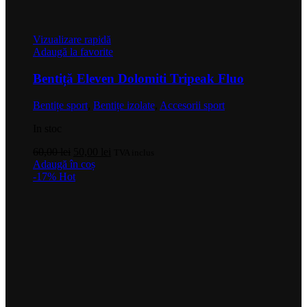
Vizualizare rapidă
Adaugă la favorite
Bentiță Eleven Dolomiti Tripeak Fluo
Bentițe sport
,
Bentițe izolate
,
Accesorii sport
In stoc
Prețul
Prețul
60,00
lei
50,00
lei
TVA inclus
inițial
curent
Adaugă în coș
a
este:
-17%
Hot
fost:
50,00 lei.
60,00 lei.