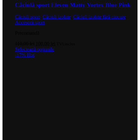
Căciulă sport Eleven Matty Vortex Blue Pink
Căciuli sport
,
Căciuli izolate
,
Căciuli izolate fără ciucure
,
Accesorii sport
Precomandă
Prețul
Prețul
110,00
lei
100,00
lei
TVA inclus
inițial
Acest
curent
Selectează opțiunile
a
produs
este:
-17%
Hot
fost:
are
100,00 lei.
110,00 lei.
mai
multe
variații.
Opțiunile
pot
fi
alese
în
pagina
produsului.