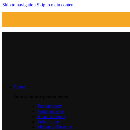
Skip to navigation
Skip to main content
Femei
Îmbrăcăminte pentru femei
Tricouri sport
Pantaloni sport
Hanorace sport
Jachete sport
Maiouri și Bustiere