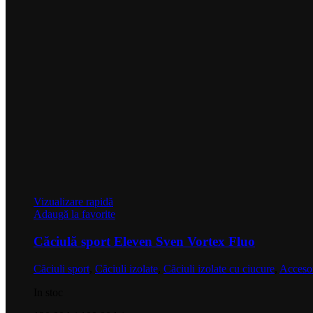
Vizualizare rapidă
Adaugă la favorite
Căciulă sport Eleven Sven Vortex Fluo
Căciuli sport
,
Căciuli izolate
,
Căciuli izolate cu ciucure
,
Accesor
In stoc