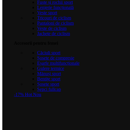
Fuste și rochii sport
Lenjerie funcțională
Veste sport
Tricouri de ciclism
Pantaloni de ciclism
Veste de ciclism
Jachete de ciclism
Accesorii pentru femei
Căciuli sport
Șosete de compresie
Eșarfe multifuncționale
Gulere termice
Mănuși sport
Bentițe sport
Șosete sport
Șepci fullcap
-17%
Hot
Nou