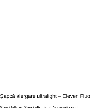
Șapcă alergare ultralight – Eleven Fluo
Șepci fullcap
,
Șepci ultra light
,
Accesorii sport