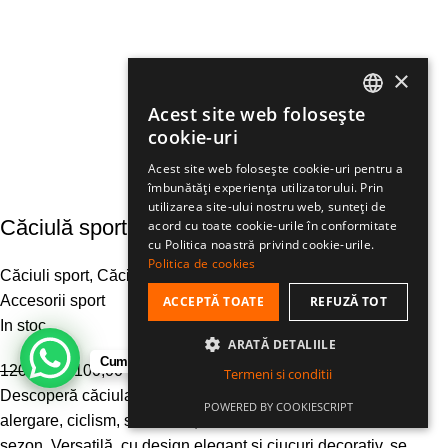
×
Acest site web folosește
ROMANIAN
cookie-uri
HUNGARIAN
Acest site web folosește cookie-uri pentru a
îmbunătăți experiența utilizatorului. Prin
ENGLISH
utilizarea site-ului nostru web, sunteți de
Căciulă sport Eleven Sven Motion Silver
acord cu toate cookie-urile în conformitate
cu Politica noastră privind cookie-urile.
Politica de cookies
Căciuli sport
,
Căciuli izolate
,
Căciuli izolate cu ciucure
,
Accesorii sport
ACCEPTĂ TOATE
REFUZĂ TOT
In stoc
ARATĂ DETALIILE
Cum te putem ajuta?
120,00
lei
100,00
lei
TVA inclus
Termeni si conditii
Descoperă căciula sport ELEVEN, accesoriul perfect pentru
POWERED BY COOKIESCRIPT
alergare, ciclism, schi fond și aventuri outdoor, indiferent de
sezon. Versatilă, cu design elegant și ciucuri decorativ, se