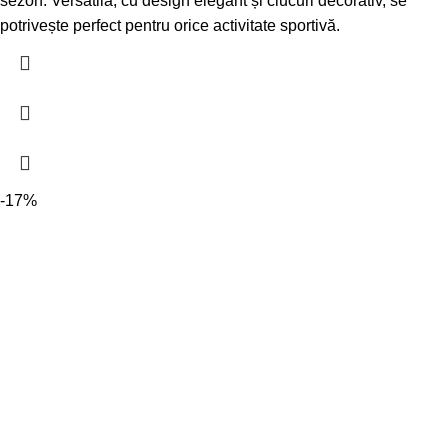
sezon. Versatilă, cu design elegant și ciucuri decorativ, se
potrivește perfect pentru orice activitate sportivă.
-17%