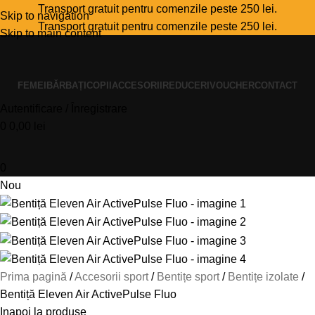
Transport gratuit pentru comenzile peste 250 lei.
Skip to navigation
Transport gratuit pentru comenzile peste 250 lei.
Skip to main content
FEMEI
BĂRBAȚI
COPII
ACCESORII
REDUCERI
VOUCHER
CONTACT
Autentificare / Înregistrare
0
0,00
lei
0
Nou
Prima pagină
Accesorii sport
Bentițe sport
Bentițe izolate
Bentiță Eleven Air ActivePulse Fluo
Inapoi la produse