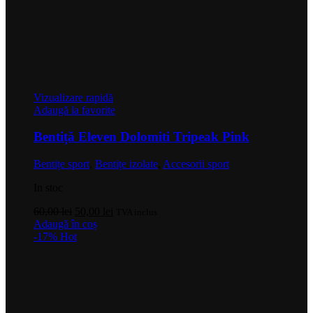
Vizualizare rapidă
Adaugă la favorite
Bentiță Eleven Dolomiti Tripeak Pink
Bentițe sport
,
Bentițe izolate
,
Accesorii sport
In stoc
Prețul
Prețul
60,00
lei
50,00
lei
TVA inclus
inițial
curent
Adaugă în coș
a
este:
-17%
Hot
fost:
50,00 lei.
60,00 lei.