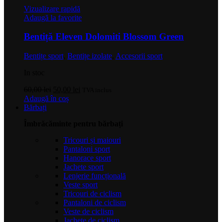
Vizualizare rapidă
Adaugă la favorite
Bentiță Eleven Dolomiti Blossom Green
Bentițe sport
,
Bentițe izolate
,
Accesorii sport
In stoc
Prețul
Prețul
60,00
lei
50,00
lei
TVA inclus
inițial
curent
Adaugă în coș
a
este:
Bărbați
fost:
50,00 lei.
Îmbrăcăminte pentru bărbați
60,00 lei.
Tricouri și maiouri
Pantaloni sport
Hanorace sport
Jachete sport
Lenjerie funcțională
Veste sport
Tricouri de ciclism
Pantaloni de ciclism
Veste de ciclism
Jachete de ciclism