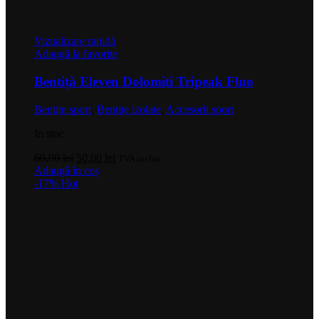
Vizualizare rapidă
Adaugă la favorite
Bentiță Eleven Dolomiti Tripeak Fluo
Bentițe sport
,
Bentițe izolate
,
Accesorii sport
In stoc
Prețul
Prețul
60,00
lei
50,00
lei
TVA inclus
inițial
curent
Adaugă în coș
a
este:
-17%
Hot
fost:
50,00 lei.
60,00 lei.