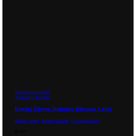
Vizualizare rapidă
Adaugă la favorite
Bentiță Eleven Dolomiti Blossom Color
Bentițe sport
,
Bentițe izolate
,
Accesorii sport
In stoc