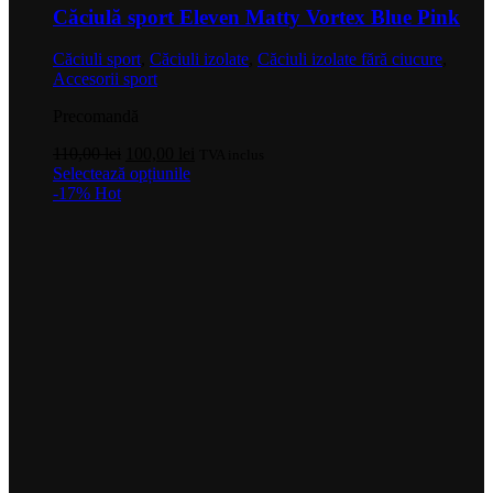
Căciulă sport Eleven Matty Vortex Blue Pink
Căciuli sport
,
Căciuli izolate
,
Căciuli izolate fără ciucure
,
Accesorii sport
Precomandă
Prețul
Prețul
110,00
lei
100,00
lei
TVA inclus
inițial
Acest
curent
Selectează opțiunile
a
produs
este:
-17%
Hot
fost:
are
100,00 lei.
110,00 lei.
mai
multe
variații.
Opțiunile
pot
fi
alese
în
pagina
produsului.