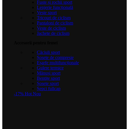
Fuste și rochii sport
Lenjerie funcțională
Veste sport
Tricouri de ciclism
Pantaloni de ciclism
Veste de ciclism
Jachete de ciclism
Accesorii pentru femei
Căciuli sport
Șosete de compresie
Eșarfe multifuncționale
Gulere termice
Mănuși sport
Bentițe sport
Șosete sport
Șepci fullcap
-17%
Hot
Nou