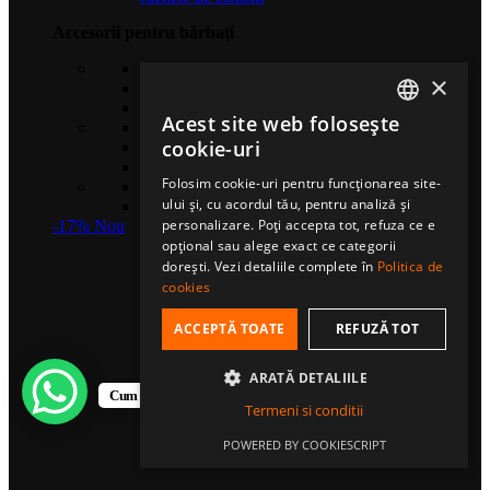
Accesorii pentru bărbați
Căciuli sport
×
Șosete de compresie
Eșarfe multifuncționale
Acest site web folosește
Gulere termice
ROMANIAN
cookie-uri
Mănuși sport
Bentițe sport
HUNGARIAN
Folosim cookie-uri pentru funcționarea site-
Șosete sport
ului și, cu acordul tău, pentru analiză și
ENGLISH
Șepci fullcap
personalizare. Poți accepta tot, refuza ce e
-17%
Nou
opțional sau alege exact ce categorii
dorești. Vezi detaliile complete în
Politica de
cookies
ACCEPTĂ TOATE
REFUZĂ TOT
ARATĂ DETALIILE
Cum te putem ajuta?
Termeni si conditii
POWERED BY COOKIESCRIPT