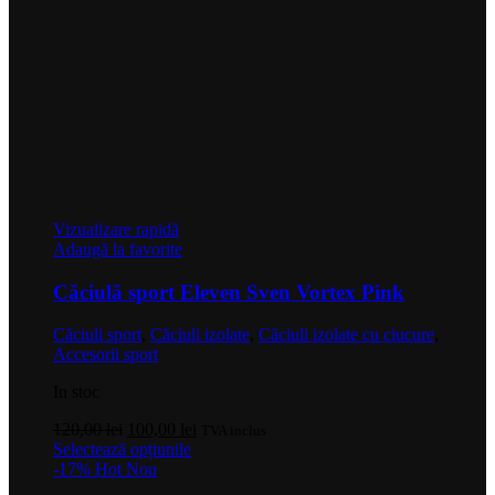
Vizualizare rapidă
Adaugă la favorite
Căciulă sport Eleven Sven Vortex Pink
Căciuli sport
,
Căciuli izolate
,
Căciuli izolate cu ciucure
,
Accesorii sport
In stoc
Prețul
Prețul
120,00
lei
100,00
lei
TVA inclus
inițial
Acest
curent
Selectează opțiunile
a
produs
este:
-17%
Hot
Nou
fost:
are
100,00 lei.