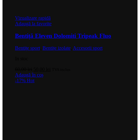
Vizualizare rapidă
Adaugă la favorite
Bentiță Eleven Dolomiti Tripeak Fluo
Bentițe sport
,
Bentițe izolate
,
Accesorii sport
In stoc
Prețul
Prețul
60,00
lei
50,00
lei
TVA inclus
inițial
curent
Adaugă în coș
a
este:
-17%
Hot
fost:
50,00 lei.
60,00 lei.