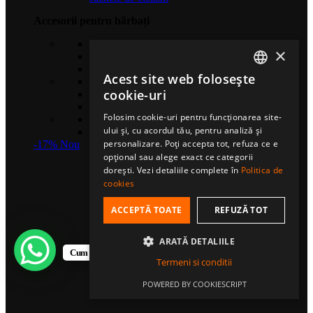
Accesorii pentru bărbați
Căciuli sport
×
Șosete de compresie
Eșarfe multifuncționale
Acest site web folosește
Gulere termice
ROMANIAN
cookie-uri
Mănuși sport
Bentițe sport
HUNGARIAN
Folosim cookie-uri pentru funcționarea site-
Șosete sport
ului și, cu acordul tău, pentru analiză și
ENGLISH
Șepci fullcap
personalizare. Poți accepta tot, refuza ce e
-17%
Nou
opțional sau alege exact ce categorii
dorești. Vezi detaliile complete în
Politica de
cookies
ACCEPTĂ TOATE
REFUZĂ TOT
ARATĂ DETALIILE
Cum te putem ajuta?
Termeni si conditii
POWERED BY COOKIESCRIPT