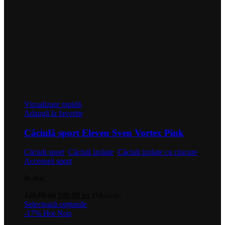
Vizualizare rapidă
Adaugă la favorite
Căciulă sport Eleven Sven Vortex Pink
Căciuli sport
,
Căciuli izolate
,
Căciuli izolate cu ciucure
,
Accesorii sport
In stoc
Prețul
Prețul
120,00
lei
100,00
lei
TVA inclus
inițial
Acest
curent
Selectează opțiunile
a
produs
este:
-17%
Hot
Nou
fost:
are
100,00 lei.