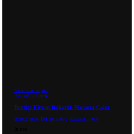
Vizualizare rapidă
Adaugă la favorite
Bentiță Eleven Dolomiti Blossom Color
Bentițe sport
,
Bentițe izolate
,
Accesorii sport
In stoc