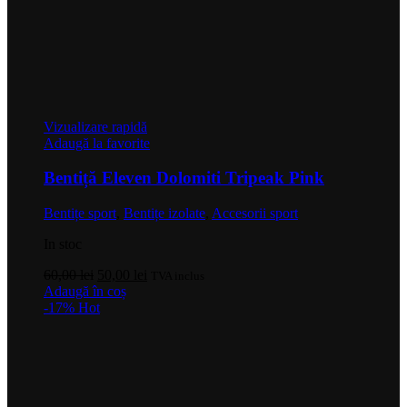
Vizualizare rapidă
Adaugă la favorite
Bentiță Eleven Dolomiti Tripeak Pink
Bentițe sport
,
Bentițe izolate
,
Accesorii sport
In stoc
Prețul
Prețul
60,00
lei
50,00
lei
TVA inclus
inițial
curent
Adaugă în coș
a
este:
-17%
Hot
fost:
50,00 lei.
60,00 lei.