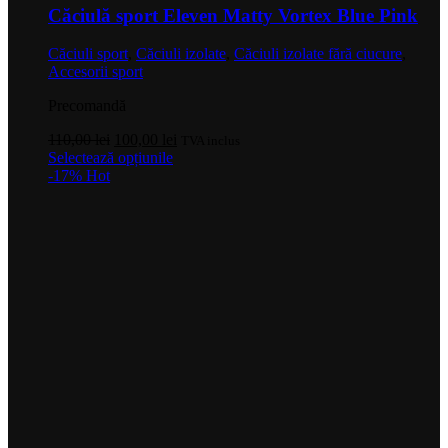
Căciulă sport Eleven Matty Vortex Blue Pink
Căciuli sport
,
Căciuli izolate
,
Căciuli izolate fără ciucure
,
Accesorii sport
Precomandă
Prețul
Prețul
110,00
lei
100,00
lei
TVA inclus
inițial
Acest
curent
Selectează opțiunile
a
produs
este:
-17%
Hot
fost:
are
100,00 lei.
110,00 lei.
mai
multe
variații.
Opțiunile
pot
fi
alese
în
pagina
produsului.