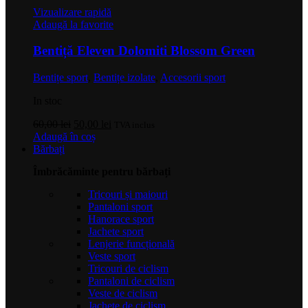
Vizualizare rapidă
Adaugă la favorite
Bentiță Eleven Dolomiti Blossom Green
Bentițe sport
,
Bentițe izolate
,
Accesorii sport
In stoc
Prețul
Prețul
60,00
lei
50,00
lei
TVA inclus
inițial
curent
Adaugă în coș
a
este:
Bărbați
fost:
50,00 lei.
Îmbrăcăminte pentru bărbați
60,00 lei.
Tricouri și maiouri
Pantaloni sport
Hanorace sport
Jachete sport
Lenjerie funcțională
Veste sport
Tricouri de ciclism
Pantaloni de ciclism
Veste de ciclism
Jachete de ciclism