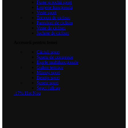
Fuste și rochii sport
Lenjerie funcțională
Veste sport
Tricouri de ciclism
Pantaloni de ciclism
Veste de ciclism
Jachete de ciclism
Accesorii pentru femei
Căciuli sport
Șosete de compresie
Eșarfe multifuncționale
Gulere termice
Mănuși sport
Bentițe sport
Șosete sport
Șepci fullcap
-17%
Hot
Nou