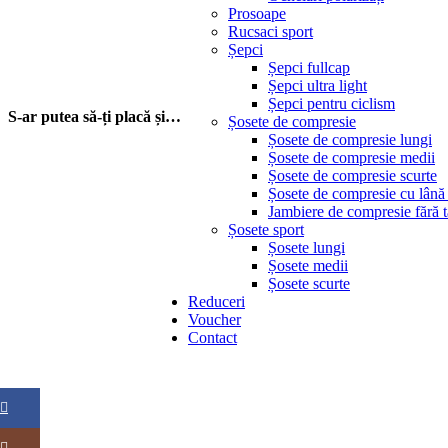
Prosoape
Rucsaci sport
Șepci
Șepci fullcap
Șepci ultra light
Șepci pentru ciclism
S-ar putea să-ți placă și…
Șosete de compresie
Șosete de compresie lungi
Șosete de compresie medii
Șosete de compresie scurte
Șosete de compresie cu lân
Jambiere de compresie fără t
Șosete sport
Șosete lungi
Șosete medii
Șosete scurte
Reduceri
Voucher
Contact
Facebook
Instagram