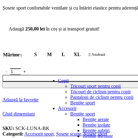
Șosete sport confortabile ventilate și cu întăriri elastice pentru aderență 
Adaugă
250,00
lei
în coș și ai transport gratuit!
S
M
L
XL
Mărime
Anulează
Cantitate Șosete scurte Eleven Luna Black
Copii
Tricouri sport pentru copii
Tricouri de ciclism pentru copii
Pantaloni de ciclism pentru copii
Adaugă la favorite
Bentițe sport
Accesorii
Ghid dimensiuni
Bentițe sport
Bentițe aerate
Bentițe izolate
SKU:
SCK-LUNA-BK
Bentițe subțiri
Categorii:
Accesorii sport
,
Șosete scurte
,
Șosete sport
Bentițe tricotate