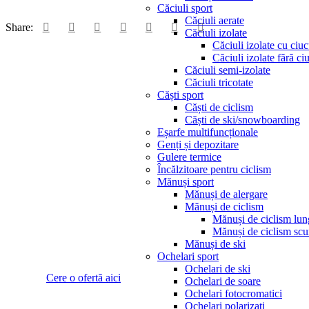
Căciuli sport
Căciuli aerate
Share:
Căciuli izolate
Căciuli izolate cu ciu
Căciuli izolate fără ci
Căciuli semi-izolate
Căciuli tricotate
Căști sport
Căști de ciclism
Căști de ski/snowboarding
Eșarfe multifuncționale
Genți și depozitare
Gulere termice
Încălzitoare pentru ciclism
Mănuși sport
Îți place acest mode
Mănuși de alergare
Mănuși de ciclism
Mănuși de ciclism lun
personalizat cu de
Mănuși de ciclism scu
Mănuși de ski
Ochelari sport
Ochelari de ski
Cere o ofertă aici
Ochelari de soare
Ochelari fotocromatici
Ochelari polarizați