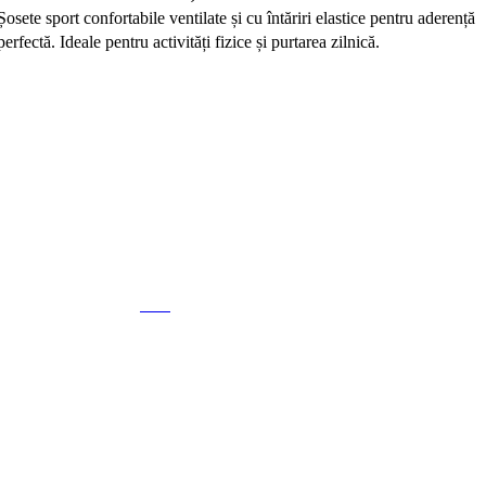
Șosete sport confortabile ventilate și cu întăriri elastice pentru aderență
Ș
perfectă. Ideale pentru activități fizice și purtarea zilnică.
p
-17%