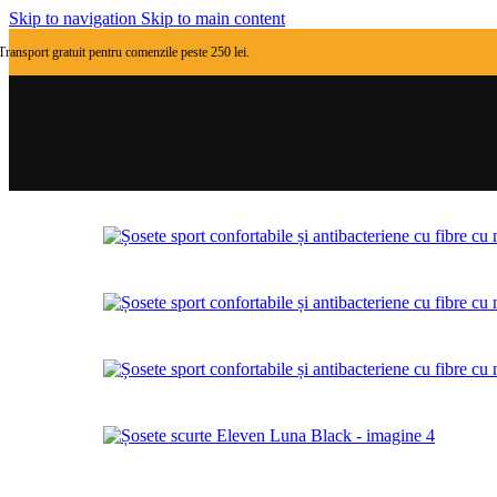
Skip to navigation
Skip to main content
Căciuli sport
Șosete de compresie
Transport gratuit pentru comenzile peste 250 lei.
Eșarfe multifuncționale
Gulere termice
Mănuși sport
Bentițe sport
Șosete sport
Șepci fullcap