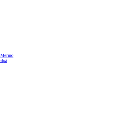
ă Merino
alpă