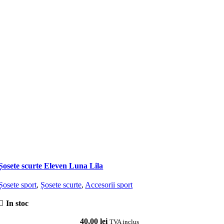
Șosete scurte Eleven Luna Lila
Ș
Șosete sport
,
Șosete scurte
,
Accesorii sport
Ș
In stoc
40,00
lei
TVA inclus