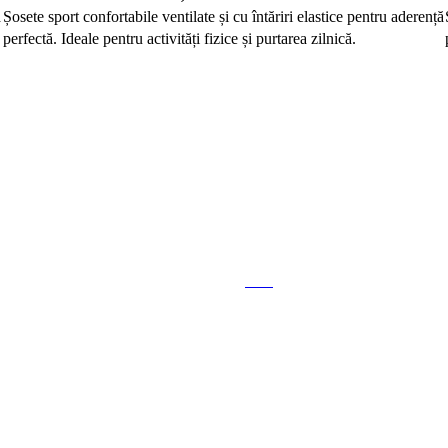
ă
Șosete sport confortabile ventilate și cu întăriri elastice pentru aderență
perfectă. Ideale pentru activități fizice și purtarea zilnică.
-17%