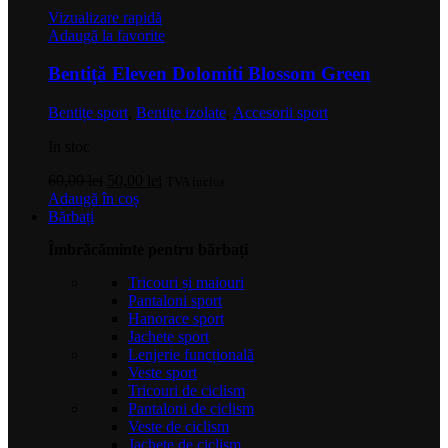
Vizualizare rapidă
Adaugă la favorite
Bentiță Eleven Dolomiti Blossom Green
Bentițe sport
,
Bentițe izolate
,
Accesorii sport
In stoc
Prețul
Prețul
60,00
lei
50,00
lei
TVA inclus
inițial
curent
Adaugă în coș
a
este:
Bărbați
fost:
50,00 lei.
Îmbrăcăminte pentru bărbați
60,00 lei.
Tricouri și maiouri
Pantaloni sport
Hanorace sport
Jachete sport
Lenjerie funcțională
Veste sport
Tricouri de ciclism
Pantaloni de ciclism
Veste de ciclism
Jachete de ciclism