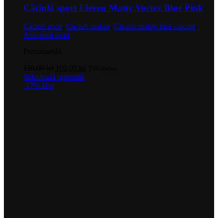
Căciulă sport Eleven Matty Vortex Blue Pink
Căciuli sport
,
Căciuli izolate
,
Căciuli izolate fără ciucure
,
Accesorii sport
Precomandă
Prețul
Prețul
110,00
lei
100,00
lei
TVA inclus
inițial
Acest
curent
Selectează opțiunile
a
produs
este:
-17%
Hot
fost:
are
100,00 lei.
110,00 lei.
mai
multe
variații.
Opțiunile
pot
fi
alese
în
pagina
produsului.