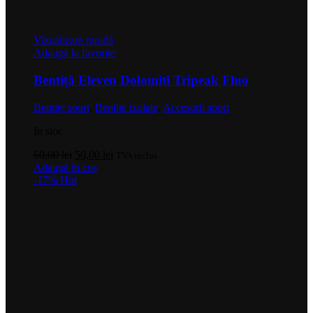
Vizualizare rapidă
Adaugă la favorite
Bentiță Eleven Dolomiti Tripeak Fluo
Bentițe sport
,
Bentițe izolate
,
Accesorii sport
In stoc
Prețul
Prețul
60,00
lei
50,00
lei
TVA inclus
inițial
curent
Adaugă în coș
a
este:
-17%
Hot
fost:
50,00 lei.
60,00 lei.