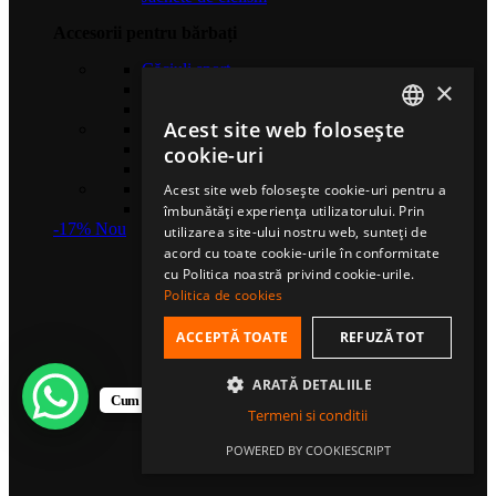
Accesorii pentru bărbați
Căciuli sport
×
Șosete de compresie
Eșarfe multifuncționale
Acest site web folosește
Gulere termice
ROMANIAN
Mănuși sport
cookie-uri
Bentițe sport
HUNGARIAN
Șosete sport
Acest site web folosește cookie-uri pentru a
Șepci fullcap
îmbunătăți experiența utilizatorului. Prin
ENGLISH
-17%
Nou
utilizarea site-ului nostru web, sunteți de
acord cu toate cookie-urile în conformitate
cu Politica noastră privind cookie-urile.
Politica de cookies
ACCEPTĂ TOATE
REFUZĂ TOT
ARATĂ DETALIILE
Cum te putem ajuta?
Termeni si conditii
POWERED BY COOKIESCRIPT