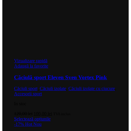
Vizualizare rapidă
Adaugă la favorite
Căciulă sport Eleven Sven Vortex Pink
Căciuli sport
,
Căciuli izolate
,
Căciuli izolate cu ciucure
,
Accesorii sport
In stoc
Prețul
Prețul
120,00
lei
100,00
lei
TVA inclus
inițial
Acest
curent
Selectează opțiunile
a
produs
este:
-17%
Hot
Nou
fost:
are
100,00 lei.