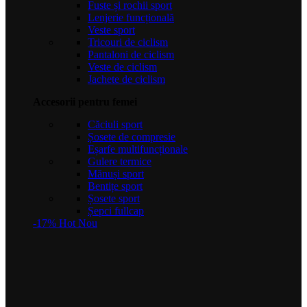
Fuste și rochii sport
Lenjerie funcțională
Veste sport
Tricouri de ciclism
Pantaloni de ciclism
Veste de ciclism
Jachete de ciclism
Accesorii pentru femei
Căciuli sport
Șosete de compresie
Eșarfe multifuncționale
Gulere termice
Mănuși sport
Bentițe sport
Șosete sport
Șepci fullcap
-17%
Hot
Nou