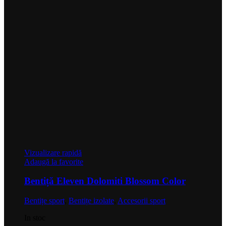
Vizualizare rapidă
Adaugă la favorite
Bentiță Eleven Dolomiti Blossom Color
Bentițe sport
,
Bentițe izolate
,
Accesorii sport
In stoc