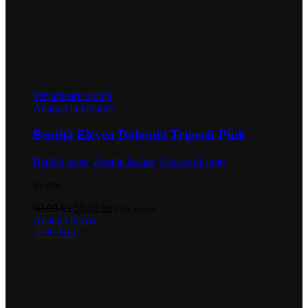
Vizualizare rapidă
Adaugă la favorite
Bentiță Eleven Dolomiti Tripeak Pink
Bentițe sport
,
Bentițe izolate
,
Accesorii sport
In stoc
Prețul
Prețul
60,00
lei
50,00
lei
TVA inclus
inițial
curent
Adaugă în coș
a
este:
-17%
Hot
fost:
50,00 lei.
60,00 lei.