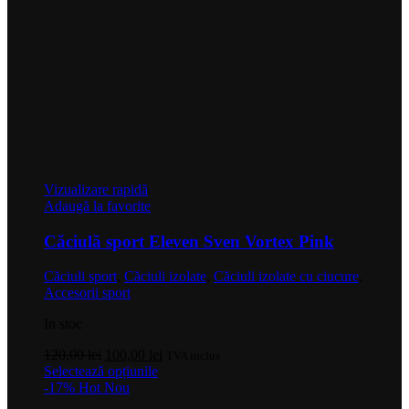
Vizualizare rapidă
Adaugă la favorite
Căciulă sport Eleven Sven Vortex Pink
Căciuli sport
,
Căciuli izolate
,
Căciuli izolate cu ciucure
,
Accesorii sport
In stoc
Prețul
Prețul
120,00
lei
100,00
lei
TVA inclus
inițial
Acest
curent
Selectează opțiunile
a
produs
este:
-17%
Hot
Nou
fost:
are
100,00 lei.