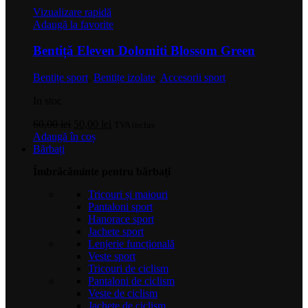
Vizualizare rapidă
Adaugă la favorite
Bentiță Eleven Dolomiti Blossom Green
Bentițe sport
,
Bentițe izolate
,
Accesorii sport
In stoc
Prețul
Prețul
60,00
lei
50,00
lei
TVA inclus
inițial
curent
Adaugă în coș
a
este:
Bărbați
fost:
50,00 lei.
Îmbrăcăminte pentru bărbați
60,00 lei.
Tricouri și maiouri
Pantaloni sport
Hanorace sport
Jachete sport
Lenjerie funcțională
Veste sport
Tricouri de ciclism
Pantaloni de ciclism
Veste de ciclism
Jachete de ciclism