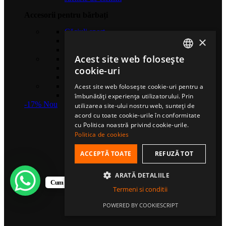
Accesorii pentru bărbați
Căciuli sport
×
Șosete de compresie
Eșarfe multifuncționale
Acest site web folosește
Gulere termice
ROMANIAN
Mănuși sport
cookie-uri
Bentițe sport
HUNGARIAN
Șosete sport
Acest site web folosește cookie-uri pentru a
Șepci fullcap
îmbunătăți experiența utilizatorului. Prin
ENGLISH
-17%
Nou
utilizarea site-ului nostru web, sunteți de
acord cu toate cookie-urile în conformitate
cu Politica noastră privind cookie-urile.
Politica de cookies
ACCEPTĂ TOATE
REFUZĂ TOT
ARATĂ DETALIILE
Cum te putem ajuta?
Termeni si conditii
POWERED BY COOKIESCRIPT