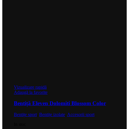
Vizualizare rapidă
Adaugă la favorite
Bentiță Eleven Dolomiti Blossom Color
Bentițe sport
,
Bentițe izolate
,
Accesorii sport
In stoc