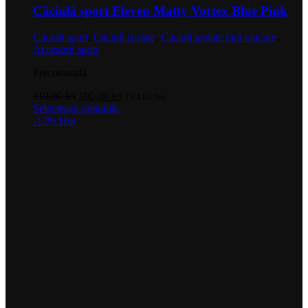
Căciulă sport Eleven Matty Vortex Blue Pink
Căciuli sport
,
Căciuli izolate
,
Căciuli izolate fără ciucure
,
Accesorii sport
Precomandă
Prețul
Prețul
110,00
lei
100,00
lei
TVA inclus
inițial
Acest
curent
Selectează opțiunile
a
produs
este:
-17%
Hot
fost:
are
100,00 lei.
110,00 lei.
mai
multe
variații.
Opțiunile
pot
fi
alese
în
pagina
produsului.