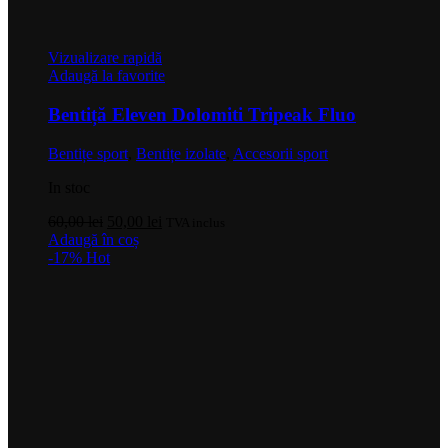
Vizualizare rapidă
Adaugă la favorite
Bentiță Eleven Dolomiti Tripeak Fluo
Bentițe sport
,
Bentițe izolate
,
Accesorii sport
In stoc
Prețul
Prețul
60,00
lei
50,00
lei
TVA inclus
inițial
curent
Adaugă în coș
a
este:
-17%
Hot
fost:
50,00 lei.
60,00 lei.