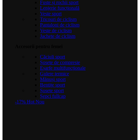
Fuste și rochii sport
Lenjerie funcțională
Veste sport
Tricouri de ciclism
Pantaloni de ciclism
Veste de ciclism
Jachete de ciclism
Accesorii pentru femei
Căciuli sport
Șosete de compresie
Eșarfe multifuncționale
Gulere termice
Mănuși sport
Bentițe sport
Șosete sport
Șepci fullcap
-17%
Hot
Nou