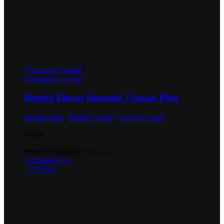
Vizualizare rapidă
Adaugă la favorite
Bentiță Eleven Dolomiti Tripeak Pink
Bentițe sport
,
Bentițe izolate
,
Accesorii sport
In stoc
Prețul
Prețul
60,00
lei
50,00
lei
TVA inclus
inițial
curent
Adaugă în coș
a
este:
-17%
Hot
fost:
50,00 lei.
60,00 lei.