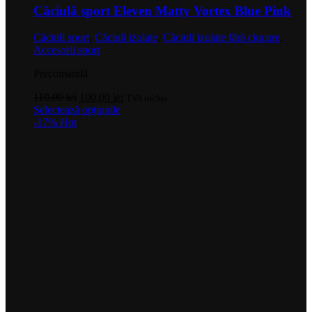
Căciulă sport Eleven Matty Vortex Blue Pink
Căciuli sport
,
Căciuli izolate
,
Căciuli izolate fără ciucure
,
Accesorii sport
Precomandă
Prețul
Prețul
110,00
lei
100,00
lei
TVA inclus
inițial
Acest
curent
Selectează opțiunile
a
produs
este:
-17%
Hot
fost:
are
100,00 lei.
110,00 lei.
mai
multe
variații.
Opțiunile
pot
fi
alese
în
pagina
produsului.