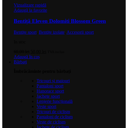
Vizualizare rapidă
Adaugă la favorite
Bentiță Eleven Dolomiti Blossom Green
Bentițe sport
,
Bentițe izolate
,
Accesorii sport
In stoc
Prețul
Prețul
60,00
lei
50,00
lei
TVA inclus
inițial
curent
Adaugă în coș
a
este:
Bărbați
fost:
50,00 lei.
Îmbrăcăminte pentru bărbați
60,00 lei.
Tricouri și maiouri
Pantaloni sport
Hanorace sport
Jachete sport
Lenjerie funcțională
Veste sport
Tricouri de ciclism
Pantaloni de ciclism
Veste de ciclism
Jachete de ciclism