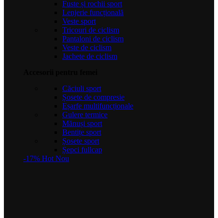
Fuste și rochii sport
Lenjerie funcțională
Veste sport
Tricouri de ciclism
Pantaloni de ciclism
Veste de ciclism
Jachete de ciclism
Accesorii pentru femei
Căciuli sport
Șosete de compresie
Eșarfe multifuncționale
Gulere termice
Mănuși sport
Bentițe sport
Șosete sport
Șepci fullcap
-17%
Hot
Nou