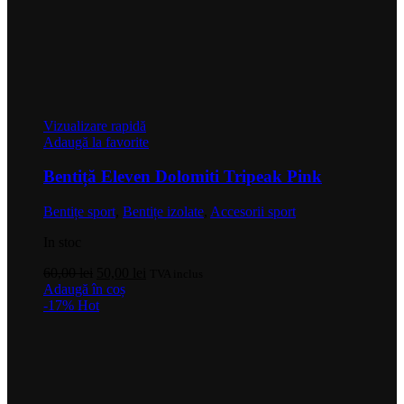
Vizualizare rapidă
Adaugă la favorite
Bentiță Eleven Dolomiti Tripeak Pink
Bentițe sport
,
Bentițe izolate
,
Accesorii sport
In stoc
Prețul
Prețul
60,00
lei
50,00
lei
TVA inclus
inițial
curent
Adaugă în coș
a
este:
-17%
Hot
fost:
50,00 lei.
60,00 lei.