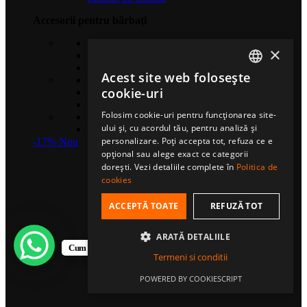
Accesorii pentru bărbați
Căciuli sport
×
Șosete de compresie
Eșarfe multifuncționale
Acest site web folosește
Gulere termice
ROMANIAN
cookie-uri
Mănuși sport
Bentițe sport
HUNGARIAN
Folosim cookie-uri pentru funcționarea site-
Șosete sport
ului și, cu acordul tău, pentru analiză și
ENGLISH
Șepci fullcap
personalizare. Poți accepta tot, refuza ce e
-17%
Nou
opțional sau alege exact ce categorii
dorești. Vezi detaliile complete în
Politica de
cookies
ACCEPTĂ TOATE
REFUZĂ TOT
ARATĂ DETALIILE
Cum te putem ajuta?
Termeni si conditii
POWERED BY COOKIESCRIPT