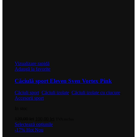
Vizualizare rapidă
Adaugă la favorite
Căciulă sport Eleven Sven Vortex Pink
Căciuli sport
,
Căciuli izolate
,
Căciuli izolate cu ciucure
,
Accesorii sport
In stoc
Prețul
Prețul
120,00
lei
100,00
lei
TVA inclus
inițial
Acest
curent
Selectează opțiunile
a
produs
este:
-17%
Hot
Nou
fost:
are
100,00 lei.