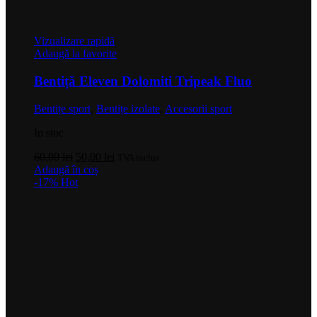
Vizualizare rapidă
Adaugă la favorite
Bentiță Eleven Dolomiti Tripeak Fluo
Bentițe sport
,
Bentițe izolate
,
Accesorii sport
In stoc
Prețul
Prețul
60,00
lei
50,00
lei
TVA inclus
inițial
curent
Adaugă în coș
a
este:
-17%
Hot
fost:
50,00 lei.
60,00 lei.