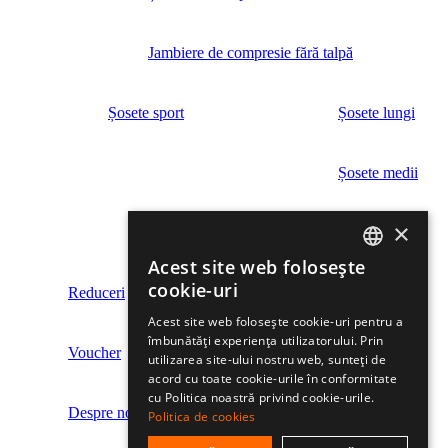
Jambiere de compresie fără talpă
Șosete sport
Șosete lungi
Șosete medii
×
Șosete scurte
Acest site web folosește
ROMANIAN
cookie-uri
Reduceri
HUNGARIAN
Acest site web folosește cookie-uri pentru a
îmbunătăți experiența utilizatorului. Prin
ENGLISH
Voucher
utilizarea site-ului nostru web, sunteți de
acord cu toate cookie-urile în conformitate
cu Politica noastră privind cookie-urile.
Despre noi
Politica de cookies