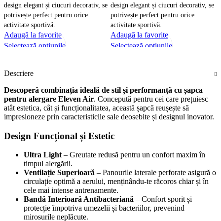
design elegant și ciucuri decorativ, se
design elegant și ciucuri decorativ, se
d
potrivește perfect pentru orice
potrivește perfect pentru orice
p
activitate sportivă.
activitate sportivă.
a
Adaugă la favorite
Adaugă la favorite
A
Acest
Acest
Selectează opțiunile
Selectează opțiunile
S
produs
produs
Vizualizare rapidă
Vizualizare rapidă
V
are
are
Descriere
mai
mai
multe
multe
Descoperă combinația ideală de stil și performanță cu șapca
pentru alergare Eleven Air
. Concepută pentru cei care prețuiesc
variații.
variații.
atât estetica, cât și funcționalitatea, această șapcă reușește să
Opțiunile
Opțiunile
impresioneze prin caracteristicile sale deosebite și designul inovator.
pot
pot
fi
fi
Design Funcțional și Estetic
alese
alese
în
în
Ultra Light
– Greutate redusă pentru un confort maxim în
timpul alergării.
pagina
pagina
Ventilație Superioară
– Panourile laterale perforate asigură o
produsului.
produsului.
circulație optimă a aerului, menținându-te răcoros chiar și în
cele mai intense antrenamente.
Bandă Interioară Antibacteriană
– Confort sporit și
protecție împotriva umezelii și bacteriilor, prevenind
mirosurile neplăcute.