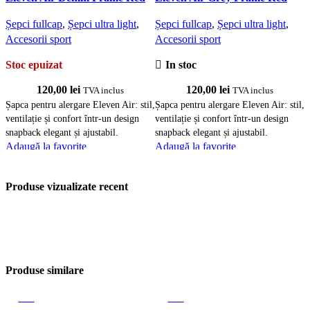
Șepci fullcap
,
Șepci ultra light
,
Șepci fullcap
,
Șepci ultra light
,
Ș
Accesorii sport
Accesorii sport
A
Stoc epuizat
In stoc
S
120,00
lei
120,00
lei
TVA inclus
TVA inclus
Șapca pentru alergare Eleven Air: stil,
Șapca pentru alergare Eleven Air: stil,
Ș
ventilație și confort într-un design
ventilație și confort într-un design
v
snapback elegant și ajustabil.
snapback elegant și ajustabil.
s
Adaugă la favorite
Adaugă la favorite
A
Citește mai mult
Adaugă în coș
C
Vizualizare rapidă
Vizualizare rapidă
V
Produse vizualizate recent
Produse similare
-17%
-17%