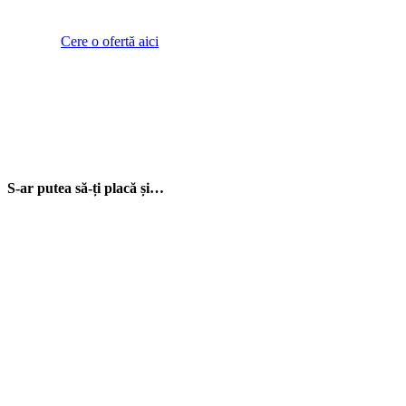
Cere o ofertă aici
S-ar putea să-ți placă și…