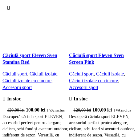
Căciulă sport Eleven Sven
Căciulă sport Eleven Sven
C
Stamina Red
Screen Pink
S
Căciuli sport
,
Căciuli izolate
,
Căciuli sport
,
Căciuli izolate
,
C
Căciuli izolate cu ciucure
,
Căciuli izolate cu ciucure
,
C
Accesorii sport
Accesorii sport
A
In stoc
In stoc
Prețul
Prețul
Prețul
Prețul
100,00
lei
100,00
lei
120,00
lei
120,00
lei
TVA inclus
TVA inclus
inițial
curent
inițial
curent
Descoperă căciula sport ELEVEN,
Descoperă căciula sport ELEVEN,
D
accesoriul perfect pentru alergare,
accesoriul perfect pentru alergare,
a
a
este:
a
este:
ciclism, schi fond și aventuri outdoor,
ciclism, schi fond și aventuri outdoor,
c
fost:
100,00 lei.
fost:
100,00 lei.
indiferent de sezon. Versatilă, cu
indiferent de sezon. Versatilă, cu
i
120,00 lei.
120,00 lei.