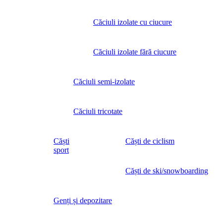
Căciuli izolate cu ciucure
Căciuli izolate fără ciucure
Căciuli semi-izolate
Căciuli tricotate
Căști
Căști de ciclism
sport
Căști de ski/snowboarding
Genți și depozitare