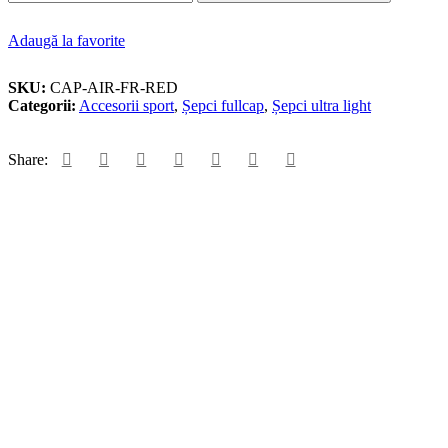
Adaugă la favorite
SKU:
CAP-AIR-FR-RED
Categorii:
Accesorii sport
,
Șepci fullcap
,
Șepci ultra light
Share:
Îți place acest model, dar
îl vrei personalizat cu
design-ul tău?