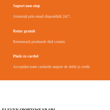
Suport non-stop
Asistență prin email disponibilă 24/7.
Retur gratuit
Returnează produsele fără costuri.
Plată cu cardul
Acceptăm toate cardurile majore de debit și credit.
ELEVEN SPORTSWEAR SRL