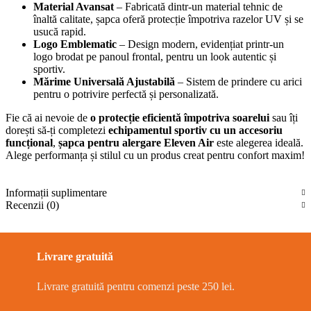
Material Avansat
– Fabricată dintr-un material tehnic de
înaltă calitate, șapca oferă protecție împotriva razelor UV și se
usucă rapid.
Logo Emblematic
– Design modern, evidențiat printr-un
logo brodat pe panoul frontal, pentru un look autentic și
sportiv.
Mărime Universală Ajustabilă
– Sistem de prindere cu arici
pentru o potrivire perfectă și personalizată.
Fie că ai nevoie de
o protecție eficientă împotriva soarelui
sau îți
dorești să-ți completezi
echipamentul sportiv cu un accesoriu
funcțional
,
șapca pentru alergare Eleven Air
este alegerea ideală.
Alege performanța și stilul cu un produs creat pentru confort maxim!
Informații suplimentare
Recenzii (0)
Livrare gratuită
Livrare gratuită pentru comenzi peste 250 lei.