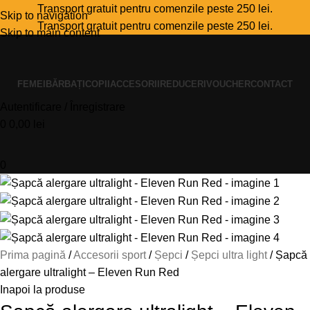
Transport gratuit pentru comenzile peste 250 lei.
Skip to navigation
Transport gratuit pentru comenzile peste 250 lei.
Skip to main content
FEMEI
BĂRBAȚI
COPII
ACCESORII
REDUCERI
VOUCHER
CONTACT
Autentificare / Înregistrare
0
0,00
lei
0
Prima pagină
Accesorii sport
Șepci
Șepci ultra light
Șapcă
alergare ultralight – Eleven Run Red
Inapoi la produse