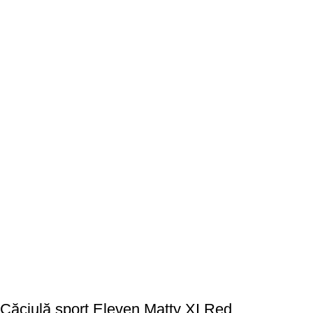
Căciulă sport Eleven Matty XI Red