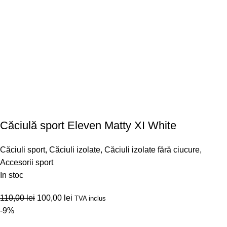
Căciulă sport Eleven Matty XI White
Căciuli sport
,
Căciuli izolate
,
Căciuli izolate fără ciucure
,
Accesorii sport
In stoc
110,00
lei
100,00
lei
TVA inclus
-9%