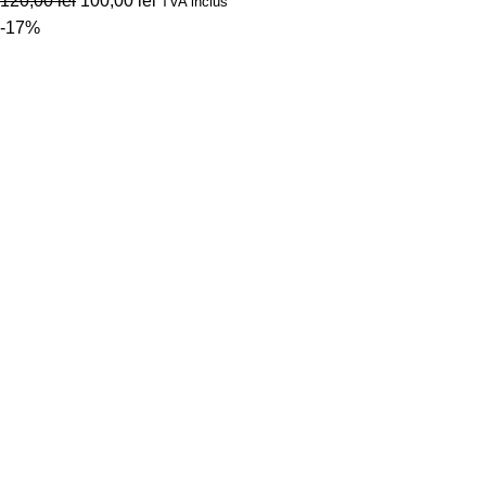
120,00
lei
100,00
lei
TVA inclus
-17%