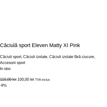
Căciulă sport Eleven Matty XI Pink
Căciuli sport
,
Căciuli izolate
,
Căciuli izolate fără ciucure
,
Accesorii sport
In stoc
110,00
lei
100,00
lei
TVA inclus
-9%