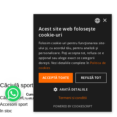
×
Acest site web folosește
ROMANIAN
cookie-uri
HUNGARIAN
Folosim cookie-uri pentru funcționarea site-
ului și, cu acordul tău, pentru analiză și
ENGLISH
personalizare. Poți accepta tot, refuza ce e
opțional sau alege exact ce categorii
dorești. Vezi detaliile complete în
Politica de
cookies
ACCEPTĂ TOATE
REFUZĂ TOT
Căciulă sport Eleven Matty Lett Green
ARATĂ DETALIILE
Cum te putem ajuta?
Termeni si conditii
Căciuli sport
,
Căciuli izolate
,
Căciuli izolate fără ciucure
,
Accesorii sport
POWERED BY COOKIESCRIPT
In stoc