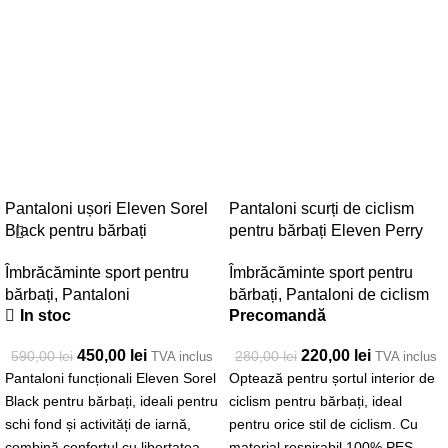
Pantaloni ușori Eleven Sorel
Pantaloni scurți de ciclism
Black pentru bărbați
pentru bărbați Eleven Perry
Îmbrăcăminte sport pentru
Îmbrăcăminte sport pentru
bărbați
,
Pantaloni
bărbați
,
Pantaloni de ciclism
In stoc
Precomandă
450,00
lei
220,00
lei
590,00
lei
280,00
lei
TVA inclus
TVA inclus
Pantaloni funcționali Eleven Sorel
Optează pentru șortul interior de
Black pentru bărbați, ideali pentru
ciclism pentru bărbați, ideal
schi fond și activități de iarnă,
pentru orice stil de ciclism. Cu
combină confortul cu libertatea
material respirabil 100% PES,