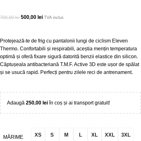
500,00
lei
700,00
lei
TVA inclus
Protejează-te de frig cu pantalonii lungi de ciclism Eleven
Thermo. Confortabili și respirabili, aceștia mențin temperatura
optimă și oferă fixare sigură datorită benzii elastice din silicon.
Căptușeala antibacteriană T.M.F. Active 3D este ușor de spălat
și se usucă rapid. Perfecți pentru zilele reci de antrenament.
Adaugă
250,00
lei
în coș și ai transport gratuit!
XS
S
M
L
XL
XXL
3XL
MĂRIME