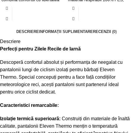
de mișcare. Echipați cu fermoare
croială lejeră, centură reglabilă și
lungi pentru ușurința îmbrăcării,
buzunare sigure, acest șort oferă
bandă elastică în talie pentru o
confort și funcționalitate,
potrivire perfectă și buzunar cu
asigurând libertatea de mișcare și
DESCRIERE
INFORMAȚII SUPLIMENTARE
RECENZII (0)
fermoar pentru siguranța
siguranță.
obiectelor personale. Materialele
Descriere
de calitate asigură durabilitate și
Perfecți pentru Zilele Recile de Iarnă
protecție, iar elementele
reflectorizante cresc vizibilitatea
Descoperă confortul absolut și performanța de neegalat cu
și siguranța.
pantalonii lungi de ciclism izolați pentru bărbați Eleven
Thermo. Special concepuți pentru a face față condițiilor
meteorologice reci, acești pantaloni sunt partenerul ideal
pentru orice ciclist dedicat.
Caracteristici remarcabile:
Izolație termică superioară:
Construiți din materiale de înaltă
calitate, pantalonii Eleven Thermo mențin o temperatură