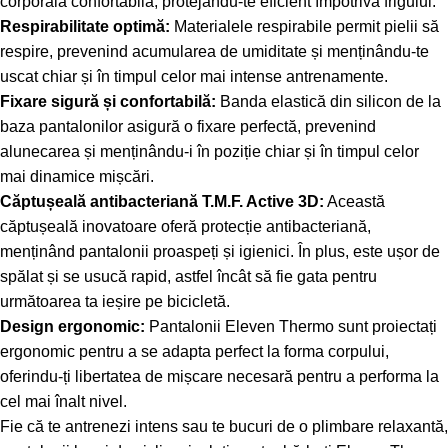
corporală confortabilă, protejându-te eficient împotriva frigului.
Respirabilitate optimă:
Materialele respirabile permit pielii să
respire, prevenind acumularea de umiditate și menținându-te
uscat chiar și în timpul celor mai intense antrenamente.
Fixare sigură și confortabilă:
Banda elastică din silicon de la
baza pantalonilor asigură o fixare perfectă, prevenind
alunecarea și menținându-i în poziție chiar și în timpul celor
mai dinamice mișcări.
Căptușeală antibacteriană T.M.F. Active 3D:
Această
căptușeală inovatoare oferă protecție antibacteriană,
menținând pantalonii proaspeți și igienici. În plus, este ușor de
spălat și se usucă rapid, astfel încât să fie gata pentru
următoarea ta ieșire pe bicicletă.
Design ergonomic:
Pantalonii Eleven Thermo sunt proiectați
ergonomic pentru a se adapta perfect la forma corpului,
oferindu-ți libertatea de mișcare necesară pentru a performa la
cel mai înalt nivel.
Fie că te antrenezi intens sau te bucuri de o plimbare relaxantă,