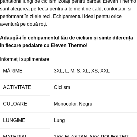
pantalonii lungi de ciclism izolați pentru bărbați Eleven Thermo
sunt alegerea perfectă pentru a te menține cald, confortabil și
performant în zilele reci. Echipamentul ideal pentru orice
aventură pe două roți.
Adaugă-i în echipamentul tău de ciclism și simte diferența
în fiecare pedalare cu Eleven Thermo!
Informații suplimentare
MĂRIME
3XL
,
L
,
M
,
S
,
XL
,
XS
,
XXL
ACTIVITATE
Ciclism
CULOARE
Monocolor
,
Negru
LUNGIME
Lung
MATERIAL
15% ELASTAN
,
85% POLIESTER