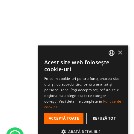
Clienți
Legal
×
Acest site web folosește
ROMANIAN
cookie-uri
HUNGARIAN
Folosim cookie-uri pentru funcționarea site-
ului și, cu acordul tău, pentru analiză și
ENGLISH
personalizare. Poți accepta tot, refuza ce e
© 2023-2026 ELEVEN SPORTSWEAR SRL
opțional sau alege exact ce categorii
dorești. Vezi detaliile complete în
Politica de
cookies
ACCEPTĂ TOATE
REFUZĂ TOT
ARATĂ DETALIILE