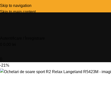
Skip to navigation
Skip to main content
Autentificare / Înregistrare
0
0,00
lei
0
-21%