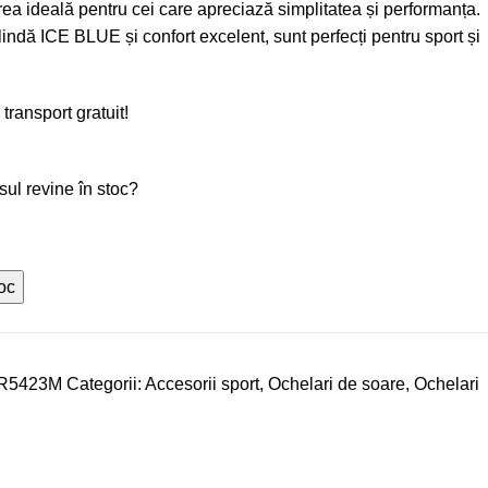
ea ideală pentru cei care apreciază simplitatea și performanța.
lindă ICE BLUE și confort excelent, sunt perfecți pentru sport și
 transport gratuit!
usul revine în stoc?
oc
R5423M
Categorii:
Accesorii sport
,
Ochelari de soare
,
Ochelari