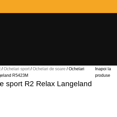
t
Ochelari sport
Ochelari de soare
Ochelari
Inapoi la
ngeland R5423M
produse
re sport R2 Relax Langeland
s