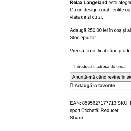
Relax Langeland
este aleger
Cu un design curat, lentile og
viața de zi cu zi.
Adaugă
250,00
lei
în coș și ai
Stoc epuizat
Vrei să fii notificat când prod
Anunță-mă când revine în st
Adaugă la favorite
EAN:
8595627177713
SKU:
sport
Etichetă:
Reduceri
Share: