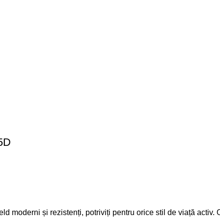
35D
ld moderni și rezistenți, potriviți pentru orice stil de viață act