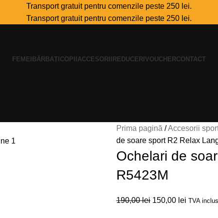
Transport gratuit pentru comenzile peste 250 lei.
Transport gratuit pentru comenzile peste 250 lei.
FEMEI
BĂRBAȚI
COPII
ACCESORII
REDUCERI
VOUCHER
CONTACT
Prima pagină
Accesorii spor
de soare sport R2 Relax La
Ochelari de soa
R5423M
190,00
lei
150,00
lei
TVA inclu