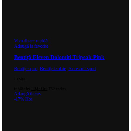
Vizualizare rapidă
Adaugă la favorite
Bentiță Eleven Dolomiti Tripeak Pink
Bentițe sport
,
Bentițe izolate
,
Accesorii sport
In stoc
Prețul
Prețul
60,00
lei
50,00
lei
TVA inclus
inițial
curent
Adaugă în coș
a
este:
-17%
Hot
fost:
50,00 lei.
60,00 lei.