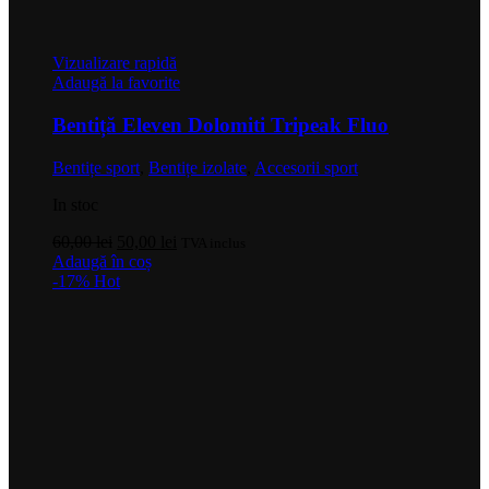
Vizualizare rapidă
Adaugă la favorite
Bentiță Eleven Dolomiti Tripeak Fluo
Bentițe sport
,
Bentițe izolate
,
Accesorii sport
In stoc
Prețul
Prețul
60,00
lei
50,00
lei
TVA inclus
inițial
curent
Adaugă în coș
a
este:
-17%
Hot
fost:
50,00 lei.
60,00 lei.