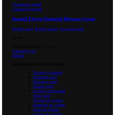
Vizualizare rapidă
Adaugă la favorite
Bentiță Eleven Dolomiti Blossom Green
Bentițe sport
,
Bentițe izolate
,
Accesorii sport
In stoc
Prețul
Prețul
60,00
lei
50,00
lei
TVA inclus
inițial
curent
Adaugă în coș
a
este:
Bărbați
fost:
50,00 lei.
Îmbrăcăminte pentru bărbați
60,00 lei.
Tricouri și maiouri
Pantaloni sport
Hanorace sport
Jachete sport
Lenjerie funcțională
Veste sport
Tricouri de ciclism
Pantaloni de ciclism
Veste de ciclism
Jachete de ciclism