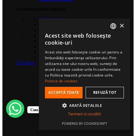
Accesorii pentru bărbați
Căciuli sport
×
Șosete de compresie
Eșarfe multifuncționale
Acest site web folosește
Gulere termice
ROMANIAN
Mănuși sport
cookie-uri
Bentițe sport
HUNGARIAN
Șosete sport
Acest site web folosește cookie-uri pentru a
Șepci fullcap
îmbunătăți experiența utilizatorului. Prin
ENGLISH
-17%
Nou
utilizarea site-ului nostru web, sunteți de
acord cu toate cookie-urile în conformitate
cu Politica noastră privind cookie-urile.
Politica de cookies
ACCEPTĂ TOATE
REFUZĂ TOT
ARATĂ DETALIILE
Cum te putem ajuta?
Termeni si conditii
POWERED BY COOKIESCRIPT