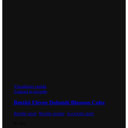
Vizualizare rapidă
Adaugă la favorite
Bentiță Eleven Dolomiti Blossom Color
Bentițe sport
,
Bentițe izolate
,
Accesorii sport
In stoc