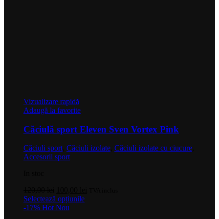
Vizualizare rapidă
Adaugă la favorite
Căciulă sport Eleven Sven Vortex Pink
Căciuli sport
,
Căciuli izolate
,
Căciuli izolate cu ciucure
,
Accesorii sport
In stoc
Prețul
Prețul
120,00
lei
100,00
lei
TVA inclus
inițial
Acest
curent
Selectează opțiunile
a
produs
este:
-17%
Hot
Nou
fost:
are
100,00 lei.