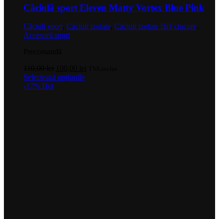
Căciulă sport Eleven Matty Vortex Blue Pink
Căciuli sport
,
Căciuli izolate
,
Căciuli izolate fără ciucure
,
Accesorii sport
Precomandă
Prețul
Prețul
110,00
lei
100,00
lei
TVA inclus
inițial
Acest
curent
Selectează opțiunile
a
produs
este:
-17%
Hot
fost:
are
100,00 lei.
110,00 lei.
mai
multe
variații.
Opțiunile
pot
fi
alese
în
pagina
produsului.