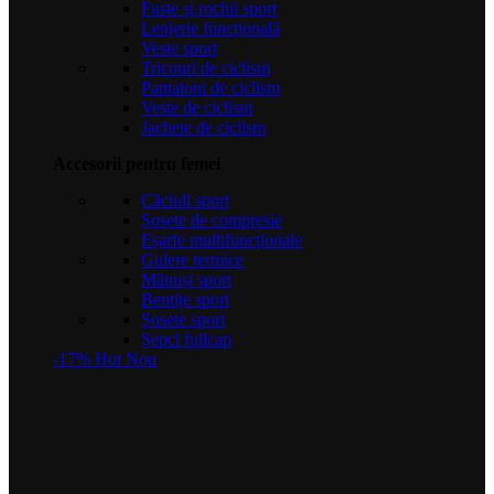
Fuste și rochii sport
Lenjerie funcțională
Veste sport
Tricouri de ciclism
Pantaloni de ciclism
Veste de ciclism
Jachete de ciclism
Accesorii pentru femei
Căciuli sport
Șosete de compresie
Eșarfe multifuncționale
Gulere termice
Mănuși sport
Bentițe sport
Șosete sport
Șepci fullcap
-17%
Hot
Nou