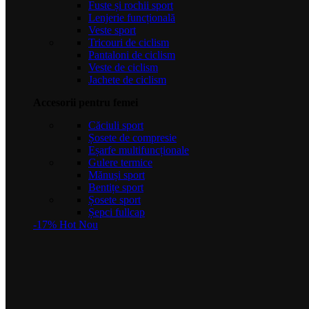
Fuste și rochii sport
Lenjerie funcțională
Veste sport
Tricouri de ciclism
Pantaloni de ciclism
Veste de ciclism
Jachete de ciclism
Accesorii pentru femei
Căciuli sport
Șosete de compresie
Eșarfe multifuncționale
Gulere termice
Mănuși sport
Bentițe sport
Șosete sport
Șepci fullcap
-17%
Hot
Nou