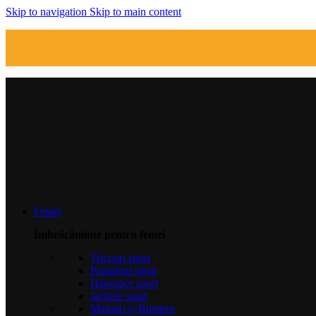
Skip to navigation
Skip to main content
Femei
Îmbrăcăminte pentru femei
Tricouri sport
Pantaloni sport
Hanorace sport
Jachete sport
Maiouri și Bustiere