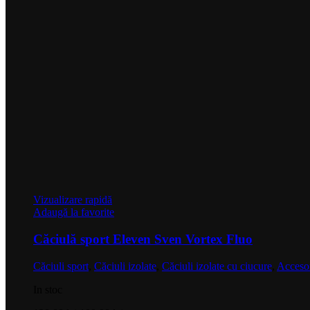
Vizualizare rapidă
Adaugă la favorite
Căciulă sport Eleven Sven Vortex Fluo
Căciuli sport
,
Căciuli izolate
,
Căciuli izolate cu ciucure
,
Accesor
In stoc