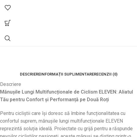
DESCRIERE
INFORMAȚII SUPLIMENTARE
RECENZII (0)
Descriere
Mănușile Lungi Multifuncționale de Ciclism ELEVEN: Aliatul
Tău pentru Confort și Performanță pe Două Roți
Pentru cicliștii care își doresc să îmbine funcționalitatea cu
confortul suprem, mănușile lungi multifuncționale ELEVEN
reprezintă soluția ideală. Proiectate cu grijă pentru a răspunde
nevoilor cicliștilor pasionați, aceste mănuși se disting printr-o