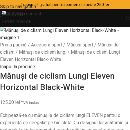
Transport gratuit pentru comenzile peste 250 lei.
Skip to navigation
Skip to main content
Prima pagină
Accesorii sport
Mănuși sport
Mănuși de
ciclism
Mănuși de ciclism lungi
Mănuși de ciclism Lungi
Eleven Horizontal Black-White
Inapoi la produse
Mănuși de ciclism Lungi Eleven
Horizontal Black-White
125,00
lei
TVA inclus
Echipează-te cu mănușile de ciclism lungi ELEVEN pentru o
experiență de neegalat pe bicicletă. Cu designul lor anatomic și
materialul elastic respirabil, aceste mănuși asigură potrivirea