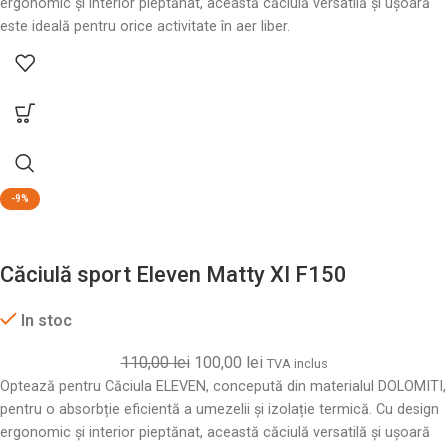
ergonomic și interior pieptănat, această căciulă versatilă și ușoară
este ideală pentru orice activitate în aer liber.
-9%
Căciulă sport Eleven Matty XI F150
In stoc
110,00
lei
100,00
lei
TVA inclus
Optează pentru Căciula ELEVEN, concepută din materialul DOLOMITI,
pentru o absorbție eficientă a umezelii și izolație termică. Cu design
ergonomic și interior pieptănat, această căciulă versatilă și ușoară