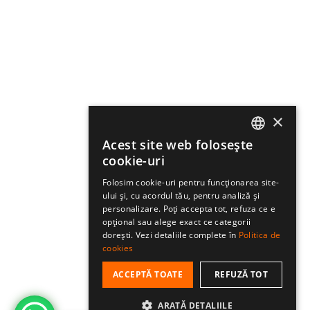
×
Acest site web folosește
ROMANIAN
cookie-uri
HUNGARIAN
Folosim cookie-uri pentru funcționarea site-
ului și, cu acordul tău, pentru analiză și
ENGLISH
personalizare. Poți accepta tot, refuza ce e
opțional sau alege exact ce categorii
dorești. Vezi detaliile complete în
Politica de
cookies
ACCEPTĂ TOATE
REFUZĂ TOT
ARATĂ DETALIILE