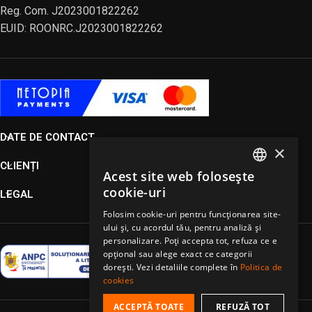
Reg. Com. J2023001822262
EUID: ROONRC.J2023001822262
DATE DE CONTACT
×
CLIENȚI
Acest site web folosește
ROMANIAN
cookie-uri
LEGAL
HUNGARIAN
Folosim cookie-uri pentru funcționarea site-
ului și, cu acordul tău, pentru analiză și
ENGLISH
personalizare. Poți accepta tot, refuza ce e
opțional sau alege exact ce categorii
dorești. Vezi detaliile complete în
Politica de
cookies
ACCEPTĂ TOATE
REFUZĂ TOT