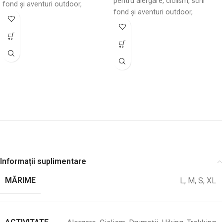
pentru alergare, ciclism, schi
fond și aventuri outdoor,
fond și aventuri outdoor,
indiferent de sezon. Versatilă, cu
indiferent de sezon. Versatilă, cu
design elegant și ciucuri
design elegant și ciucuri
decorativ, se potrivește perfect
decorativ, se potrivește perfect
pentru orice activitate sportivă.
pentru orice activitate sportivă.
Informații suplimentare
MĂRIME
L
,
M
,
S
,
XL