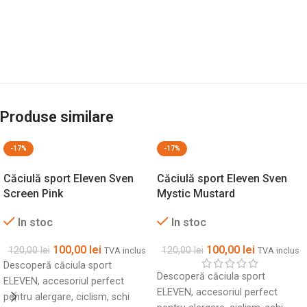
Produse similare
-17%
-17%
Căciulă sport Eleven Sven
Căciulă sport Eleven Sven
Screen Pink
Mystic Mustard
In stoc
In stoc
100,00
lei
100,00
lei
120,00
lei
120,00
lei
TVA inclus
TVA inclus
Descoperă căciula sport
Descoperă căciula sport
ELEVEN, accesoriul perfect
ELEVEN, accesoriul perfect
pentru alergare, ciclism, schi