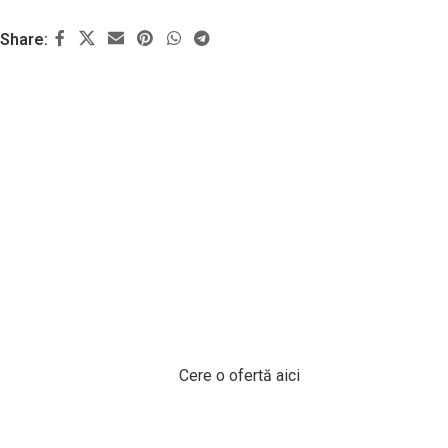
Share:
Îți place acest model, dar îl
vrei personalizat cu design-
ul tău?
Cere o ofertă aici