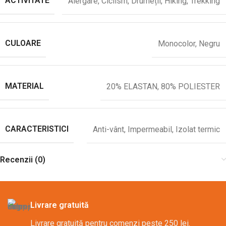
ACTIVITATE
Alergare
,
Ciclism
,
Drumeții
,
Hiking
,
Trekking
CULOARE
Monocolor
,
Negru
MATERIAL
20% ELASTAN
,
80% POLIESTER
CARACTERISTICI
Anti-vânt
,
Impermeabil
,
Izolat termic
Recenzii (0)
Livrare gratuită
Livrare gratuită pentru comenzi peste 250 lei.