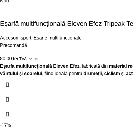
Nou
Eșarfă multifuncțională Eleven Efez Tripeak Te
Accesorii sport
,
Eșarfe multifuncționale
Precomandă
80,00
lei
TVA inclus
Eșarfa multifuncțională Eleven Efez
, fabricată din
material re
vântului
și
soarelui
, fiind ideală pentru
drumeții
,
ciclism
și
act
-17%