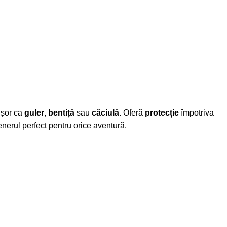
ușor ca
guler
,
bentiță
sau
căciulă
. Oferă
protecție
împotriva
tenerul perfect pentru orice aventură.