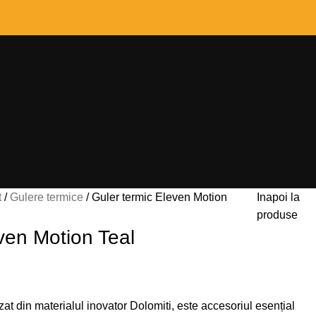
t
Gulere termice
Guler termic Eleven Motion
Inapoi la
produse
ven Motion Teal
t din materialul inovator Dolomiti, este accesoriul esențial