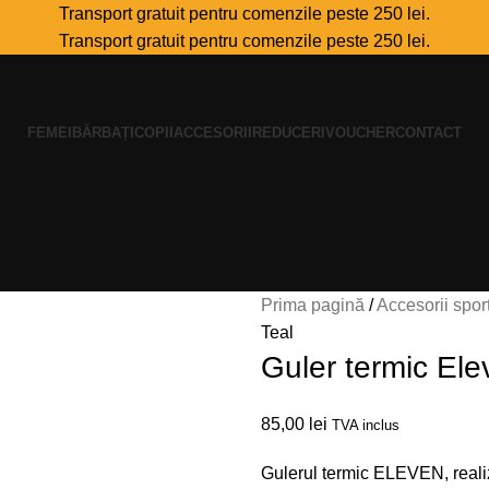
Transport gratuit pentru comenzile peste 250 lei.
Transport gratuit pentru comenzile peste 250 lei.
FEMEI
BĂRBAȚI
COPII
ACCESORII
REDUCERI
VOUCHER
CONTACT
Prima pagină
Accesorii spor
Teal
Guler termic Ele
85,00
lei
TVA inclus
Gulerul termic ELEVEN, realiza