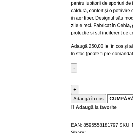
pentru iubitorii de sporturi de
căldură, confort și o potrivire 
în aer liber. Designul său mo
zilele reci. Fabricat în Cehi
protecție și stil indiferent de co
Adaugă
250,00
lei
în coș și ai
În stoc (poate fi pre-comandat
Adaugă în coș
CUMPĂR
Adaugă la favorite
EAN:
8595558181797
SKU:
Share: