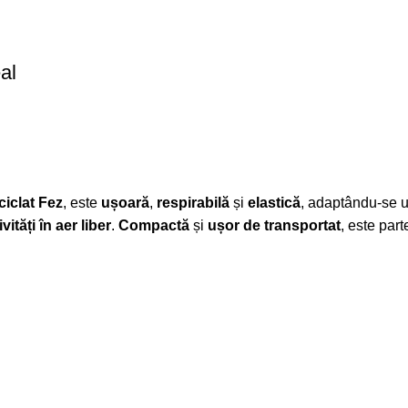
al
ciclat Fez
, este
ușoară
,
respirabilă
și
elastică
, adaptându-se 
ivități în aer liber
.
Compactă
și
ușor de transportat
, este par