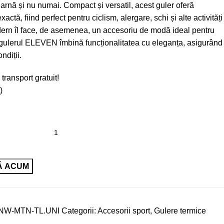
 iarnă și nu numai. Compact și versatil, acest guler oferă
exactă, fiind perfect pentru ciclism, alergare, schi și alte activități
dern îl face, de asemenea, un accesoriu de modă ideal pentru
a, gulerul ELEVEN îmbină funcționalitatea cu eleganța, asigurând
ndiții.
 transport gratuit!
)
Ă ACUM
NW-MTN-TL.UNI
Categorii:
Accesorii sport
,
Gulere termice