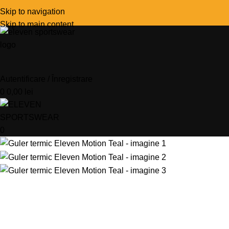
Skip to navigation
Skip to main content
Autentificare / Înregistrare
0
0,00
lei
0