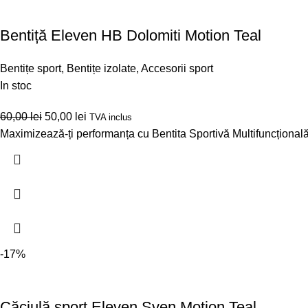
Bentiță Eleven HB Dolomiti Motion Teal
Bentițe sport
,
Bentițe izolate
,
Accesorii sport
In stoc
60,00
lei
50,00
lei
TVA inclus
Maximizează-ți performanța cu Bentita Sportivă Multifuncțională
-17%
Căciulă sport Eleven Sven Motion Teal