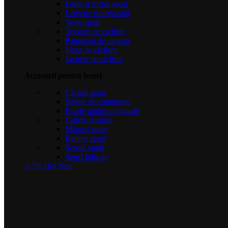
Fuste și rochii sport
Lenjerie funcțională
Veste sport
Tricouri de ciclism
Pantaloni de ciclism
Veste de ciclism
Jachete de ciclism
Accesorii pentru femei
Căciuli sport
Șosete de compresie
Eșarfe multifuncționale
Gulere termice
Mănuși sport
Bentițe sport
Șosete sport
Șepci fullcap
-17%
Hot
Nou