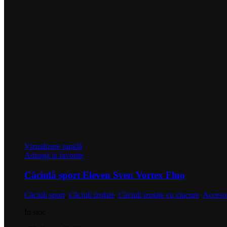
Vizualizare rapidă
Adaugă la favorite
Căciulă sport Eleven Sven Vortex Fluo
Căciuli sport
,
Căciuli izolate
,
Căciuli izolate cu ciucure
,
Accesor
In stoc