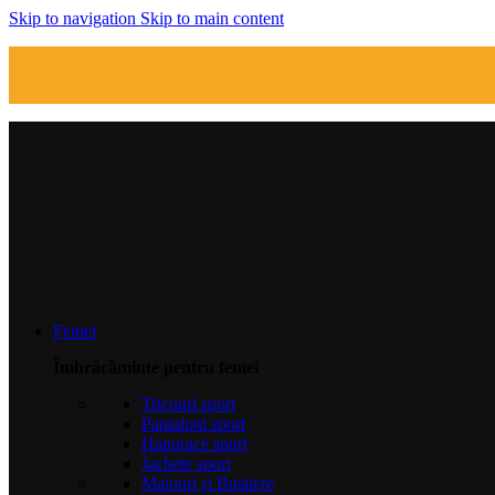
Skip to navigation
Skip to main content
Femei
Îmbrăcăminte pentru femei
Tricouri sport
Pantaloni sport
Hanorace sport
Jachete sport
Maiouri și Bustiere