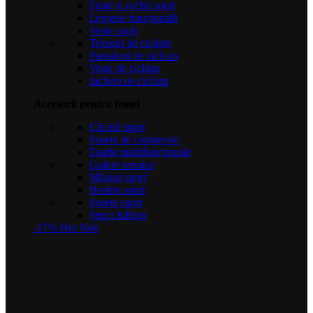
Fuste și rochii sport
Lenjerie funcțională
Veste sport
Tricouri de ciclism
Pantaloni de ciclism
Veste de ciclism
Jachete de ciclism
Accesorii pentru femei
Căciuli sport
Șosete de compresie
Eșarfe multifuncționale
Gulere termice
Mănuși sport
Bentițe sport
Șosete sport
Șepci fullcap
-17%
Hot
Nou