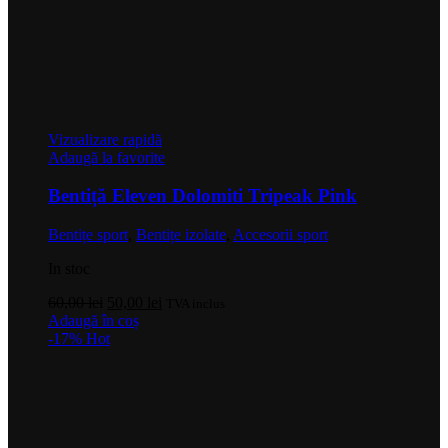
Vizualizare rapidă
Adaugă la favorite
Bentiță Eleven Dolomiti Tripeak Pink
Bentițe sport
,
Bentițe izolate
,
Accesorii sport
In stoc
Prețul
Prețul
60,00
lei
50,00
lei
TVA inclus
inițial
curent
Adaugă în coș
a
este:
-17%
Hot
fost:
50,00 lei.
60,00 lei.