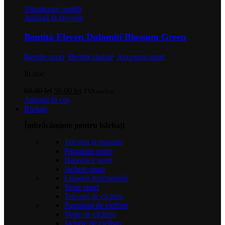
Vizualizare rapidă
Adaugă la favorite
Bentiță Eleven Dolomiti Blossom Green
Bentițe sport
,
Bentițe izolate
,
Accesorii sport
In stoc
Prețul
Prețul
60,00
lei
50,00
lei
TVA inclus
inițial
curent
Adaugă în coș
a
este:
Bărbați
fost:
50,00 lei.
Îmbrăcăminte pentru bărbați
60,00 lei.
Tricouri și maiouri
Pantaloni sport
Hanorace sport
Jachete sport
Lenjerie funcțională
Veste sport
Tricouri de ciclism
Pantaloni de ciclism
Veste de ciclism
Jachete de ciclism