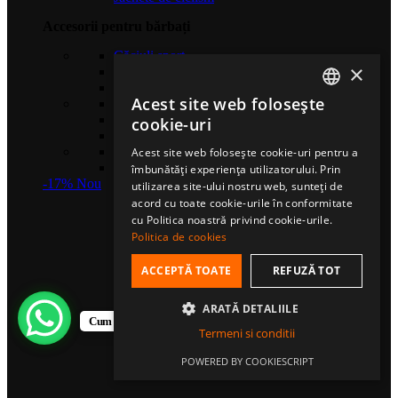
Accesorii pentru bărbați
Căciuli sport
×
Șosete de compresie
Eșarfe multifuncționale
Acest site web folosește
Gulere termice
ROMANIAN
Mănuși sport
cookie-uri
Bentițe sport
HUNGARIAN
Șosete sport
Acest site web folosește cookie-uri pentru a
Șepci fullcap
îmbunătăți experiența utilizatorului. Prin
ENGLISH
-17%
Nou
utilizarea site-ului nostru web, sunteți de
acord cu toate cookie-urile în conformitate
cu Politica noastră privind cookie-urile.
Politica de cookies
ACCEPTĂ TOATE
REFUZĂ TOT
ARATĂ DETALIILE
Cum te putem ajuta?
Termeni si conditii
POWERED BY COOKIESCRIPT