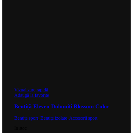
Vizualizare rapidă
Adaugă la favorite
Bentiță Eleven Dolomiti Blossom Color
Bentițe sport
,
Bentițe izolate
,
Accesorii sport
In stoc