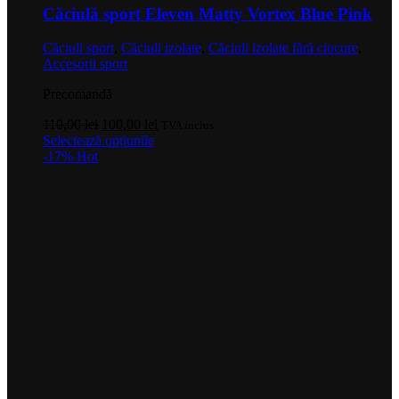
Căciulă sport Eleven Matty Vortex Blue Pink
Căciuli sport
,
Căciuli izolate
,
Căciuli izolate fără ciucure
,
Accesorii sport
Precomandă
Prețul
Prețul
110,00
lei
100,00
lei
TVA inclus
inițial
Acest
curent
Selectează opțiunile
a
produs
este:
-17%
Hot
fost:
are
100,00 lei.
110,00 lei.
mai
multe
variații.
Opțiunile
pot
fi
alese
în
pagina
produsului.