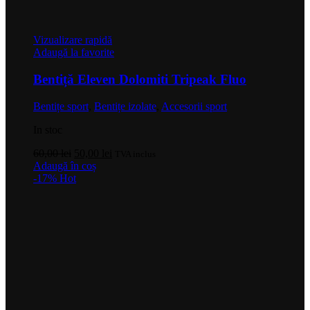
Vizualizare rapidă
Adaugă la favorite
Bentiță Eleven Dolomiti Tripeak Fluo
Bentițe sport
,
Bentițe izolate
,
Accesorii sport
In stoc
Prețul
Prețul
60,00
lei
50,00
lei
TVA inclus
inițial
curent
Adaugă în coș
a
este:
-17%
Hot
fost:
50,00 lei.
60,00 lei.