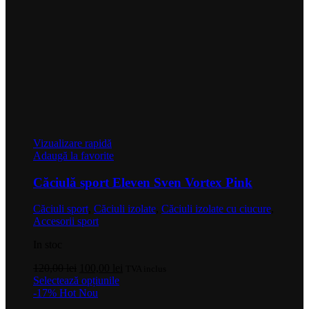
Vizualizare rapidă
Adaugă la favorite
Căciulă sport Eleven Sven Vortex Pink
Căciuli sport
,
Căciuli izolate
,
Căciuli izolate cu ciucure
,
Accesorii sport
In stoc
Prețul
Prețul
120,00
lei
100,00
lei
TVA inclus
inițial
Acest
curent
Selectează opțiunile
a
produs
este:
-17%
Hot
Nou
fost:
are
100,00 lei.