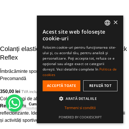
×
Acest site web folosește
ROMANIAN
cookie-uri
HUNGARIAN
Folosim cookie-uri pentru funcționarea site-
Colanți elastici pentru femei Eleven Joe Black
ului și, cu acordul tău, pentru analiză și
ENGLISH
Reflex
personalizare. Poți accepta tot, refuza ce e
opțional sau alege exact ce categorii
dorești. Vezi detaliile complete în
Politica de
Îmbrăcăminte sport pentru femei
,
Pantaloni
cookies
Precomandă
ACCEPTĂ TOATE
REFUZĂ TOT
350,00
lei
TVA inclus
Colanți lungi de alergare pentru femei
ELEVEN Joe Black
ARATĂ DETALIILE
Cum te putem ajuta?
Reflex
– tehnici, elastici, confortabili și cu elemente
Termeni si conditii
reflectorizante. Ideali pentru alergare, fitness outdoor, drumeții
POWERED BY COOKIESCRIPT
și activități sportive.