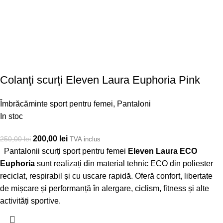
Colanţi scurţi Eleven Laura Euphoria Pink
Îmbrăcăminte sport pentru femei
,
Pantaloni
In stoc
200,00
lei
250,00
lei
TVA inclus
Pantalonii scurți sport pentru femei
Eleven Laura ECO
Euphoria
sunt realizați din material tehnic ECO din poliester
reciclat, respirabil și cu uscare rapidă. Oferă confort, libertate
de mișcare și performanță în alergare, ciclism, fitness și alte
activități sportive.