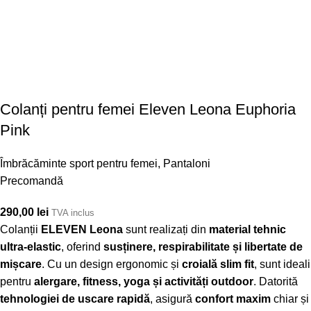
Colanți pentru femei Eleven Leona Euphoria
Pink
Îmbrăcăminte sport pentru femei
,
Pantaloni
Precomandă
290,00
lei
TVA inclus
Colanții
ELEVEN Leona
sunt realizați din
material tehnic
ultra-elastic
, oferind
susținere, respirabilitate și libertate de
mișcare
. Cu un design ergonomic și
croială slim fit
, sunt ideali
pentru
alergare, fitness, yoga și activități outdoor
. Datorită
tehnologiei de uscare rapidă
, asigură
confort maxim
chiar și