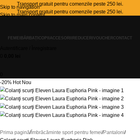
Transport gratuit pentru comenzile peste 250 lei.
Skip to navigation
Transport gratuit pentru comenzile peste 250 lei.
Skip to main content
FEMEI
BĂRBAȚI
COPII
ACCESORII
REDUCERI
VOUCHER
CONTACT
Autentificare / Înregistrare
0
0,00
lei
0
-20%
Hot
Nou
Prima pagină
Îmbrăcăminte sport pentru femei
Pantaloni