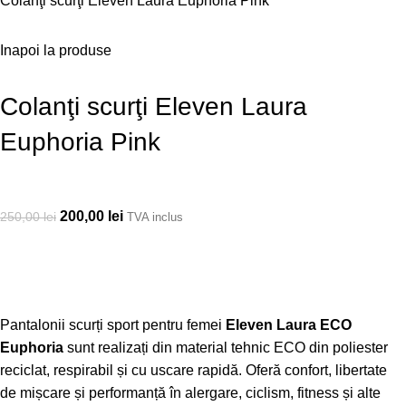
Colanţi scurţi Eleven Laura Euphoria Pink
Inapoi la produse
Colanţi scurţi Eleven Laura
Euphoria Pink
200,00
lei
250,00
lei
TVA inclus
Pantalonii scurți sport pentru femei
Eleven Laura ECO
Euphoria
sunt realizați din material tehnic ECO din poliester
reciclat, respirabil și cu uscare rapidă. Oferă confort, libertate
de mișcare și performanță în alergare, ciclism, fitness și alte