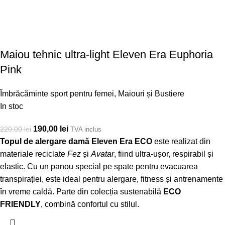
Maiou tehnic ultra-light Eleven Era Euphoria
Pink
Îmbrăcăminte sport pentru femei
,
Maiouri și Bustiere
In stoc
190,00
lei
220,00
lei
TVA inclus
Topul de alergare damă Eleven Era ECO
este realizat din
materiale reciclate
Fez
și
Avatar
, fiind ultra-ușor, respirabil și
elastic. Cu un panou special pe spate pentru evacuarea
transpirației, este ideal pentru alergare, fitness și antrenamente
în vreme caldă. Parte din colecția sustenabilă
ECO
FRIENDLY
, combină confortul cu stilul.