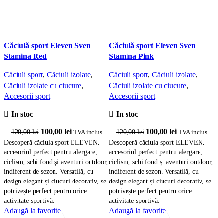
Căciulă sport Eleven Sven
Căciulă sport Eleven Sven
C
Stamina Red
Stamina Pink
Căciuli sport
,
Căciuli izolate
,
Căciuli sport
,
Căciuli izolate
,
C
Căciuli izolate cu ciucure
,
Căciuli izolate cu ciucure
,
C
Accesorii sport
Accesorii sport
A
In stoc
In stoc
Prețul
Prețul
Prețul
Prețul
100,00
lei
100,00
lei
120,00
lei
120,00
lei
TVA inclus
TVA inclus
inițial
curent
inițial
curent
Descoperă căciula sport ELEVEN,
Descoperă căciula sport ELEVEN,
D
accesoriul perfect pentru alergare,
accesoriul perfect pentru alergare,
a
a
este:
a
este:
ciclism, schi fond și aventuri outdoor,
ciclism, schi fond și aventuri outdoor,
c
fost:
100,00 lei.
fost:
100,00 lei.
indiferent de sezon. Versatilă, cu
indiferent de sezon. Versatilă, cu
i
120,00 lei.
120,00 lei.
design elegant și ciucuri decorativ, se
design elegant și ciucuri decorativ, se
d
potrivește perfect pentru orice
potrivește perfect pentru orice
p
activitate sportivă.
activitate sportivă.
a
Adaugă la favorite
Adaugă la favorite
A