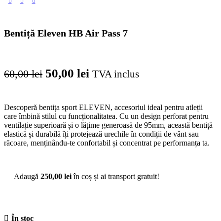
Bentiță Eleven HB Air Pass 7
Prețul
Prețul
50,00
lei
60,00
lei
TVA inclus
inițial
curent
a
este:
Descoperă bentița sport ELEVEN, accesoriul ideal pentru atleții
fost:
50,00 lei.
care îmbină stilul cu funcționalitatea. Cu un design perforat pentru
ventilație superioară și o lățime generoasă de 95mm, această bentiță
60,00 lei.
elastică și durabilă îți protejează urechile în condiții de vânt sau
răcoare, menținându-te confortabil și concentrat pe performanța ta.
Adaugă
250,00
lei
în coș și ai transport gratuit!
În stoc