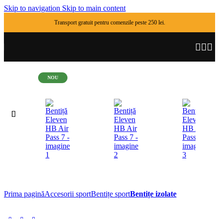
Skip to navigation
Skip to main content
Transport gratuit pentru comenzile peste 250 lei.
-17%
NOU
Prima pagină
Accesorii sport
Bentițe sport
Bentițe izolate