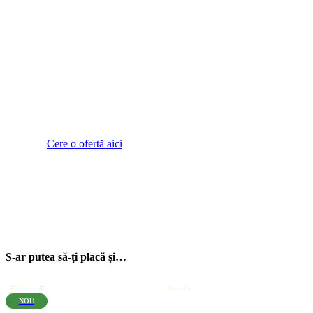
Îți place acest model, dar
îl vrei personalizat cu
design-ul tău?
Cere o ofertă aici
S-ar putea să-ți placă și…
OFERTĂ
-17%
NOU