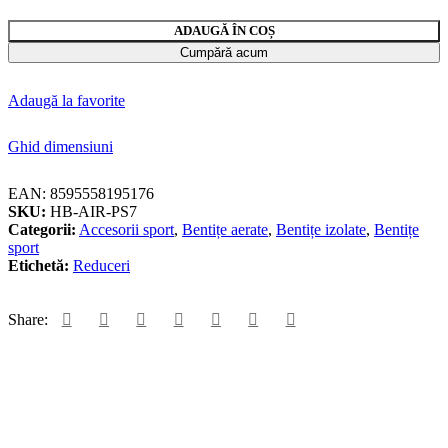
ADAUGĂ ÎN COȘ
Cumpără acum
Adaugă la favorite
Ghid dimensiuni
EAN:
8595558195176
SKU:
HB-AIR-PS7
Categorii:
Accesorii sport
,
Bentițe aerate
,
Bentițe izolate
,
Bentițe
sport
Etichetă:
Reduceri
Share: