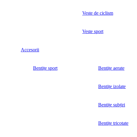
Veste de ciclism
Veste sport
Accesorii
Bentițe sport
Bentițe aerate
Bentițe izolate
Bentițe subțiri
Bentițe tricotate