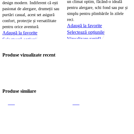
C
un climat optim, făcând-o ideală
design modern. Indiferent că ești
s
pentru alergare, schi fond sau pur și
pasionat de alergare, drumeții sau
p
simplu pentru plimbările în zilele
purtări casual, acest set asigură
f
reci.
confort, protecție și versatilitate
A
Adaugă la favorite
pentru orice aventură.
S
Acest
Selectează opțiunile
Adaugă la favorite
V
produs
Vizualizare rapidă
Selectează opțiuni
are
Vizualizare rapidă
mai
Produse vizualizate recent
multe
variații.
Opțiunile
pot
fi
Produse similare
alese
în
-17%
-17%
pagina
produsului.