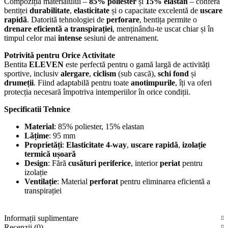
Compoziția materialului –
85% poliester
și
15% elastan
– conferă
bentiței
durabilitate
,
elasticitate
și o capacitate excelentă de
uscare
rapidă
. Datorită tehnologiei de
perforare
, bentița permite o
drenare eficientă a transpirației
, menținându-te uscat chiar și în
timpul celor mai
intense
sesiuni de antrenament.
Potrivită pentru Orice Activitate
Bentita
ELEVEN
este perfectă pentru o gamă largă de activități
sportive, inclusiv
alergare
,
ciclism
(sub cască),
schi fond
și
drumeții
. Fiind adaptabilă pentru toate
anotimpurile
, îți va oferi
protecția necesară împotriva intemperiilor în orice condiții.
Specificatii Tehnice
Material
: 85% poliester, 15% elastan
Lățime
: 95 mm
Proprietăți
:
Elasticitate 4-way
,
uscare rapidă
,
izolație
termică ușoară
Design
: Fără
cusături periferice
, interior
periat
pentru
izolație
Ventilație
: Material
perforat
pentru eliminarea eficientă a
transpirației
Informații suplimentare
Recenzii (0)