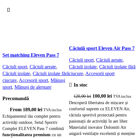
Ș
Căciulă sport Eleven Air Pass 7
Ș
Set matching Eleven Pass 7
Căciuli sport
,
Căciuli aerate
,
A
Căciuli sport
,
Căciuli aerate
,
Căciuli izolate
,
Căciuli izolate fără
Căciuli izolate
,
Căciuli izolate fără
ciucure
,
Accesorii sport
ciucure
,
Accesorii sport
,
Mănuși
In stoc
sport
,
Mănuși de alergare
D
c
Prețul
Prețul
100,00
lei
120,00
lei
TVA inclus
Precomandă
v
inițial
curent
Descoperă libertatea de mișcare și
m
confortul suprem cu ELEVEN Air,
a
este:
From
189,00
lei
TVA inclus
ș
căciula sportivă proiectată pentru
fost:
100,00 lei.
Echipamentul tău complet pentru
a
pasionații de activități în aer liber.
activități outdoor, Setul Sportiv
120,00 lei.
n
Materialul inovator Dolomiti Air
Complet ELEVEN Pass 7 combină
a
asigură ventilație excelentă și menține
funcționalitatea premium
cu un