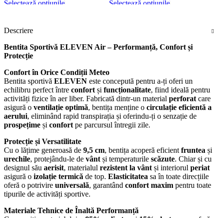
Acest
Acest
Selectează opțiunile
Selectează opțiunile
S
produs
produs
Vizualizare rapidă
Vizualizare rapidă
V
are
are
Descriere
mai
mai
multe
multe
Bentita Sportivă ELEVEN Air – Performanță, Confort și
Protecție
variații.
variații.
Opțiunile
Opțiunile
Confort în Orice Condiții Meteo
pot
pot
Bentita sportivă
ELEVEN
este concepută pentru a-ți oferi un
fi
fi
echilibru perfect între
confort
și
funcționalitate
, fiind ideală pentru
activități fizice în aer liber. Fabricată dintr-un material
perforat
care
alese
alese
asigură o
ventilație optimă
, bentița menține o
circulație eficientă a
în
în
aerului
, eliminând rapid transpirația și oferindu-ți o senzație de
pagina
pagina
prospețime
și
confort
pe parcursul întregii zile.
produsului.
produsului.
Protecție și Versatilitate
Cu o lățime generoasă de
9,5 cm
, bentița acoperă eficient
fruntea
și
urechile
, protejându-le de
vânt
și temperaturile
scăzute
. Chiar și cu
designul său
aerisit
, materialul
rezistent la vânt
și interiorul
periat
asigură o
izolație termică
de top.
Elasticitatea
sa în toate direcțiile
oferă o potrivire
universală
, garantând
confort maxim
pentru toate
tipurile de activități sportive.
Materiale Tehnice de Înaltă Performanță