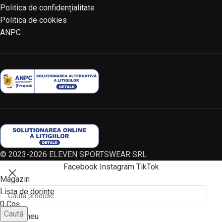
Politica de confidențialitate
Politica de cookies
ANPC
© 2023-2026 ELEVEN SPORTSWEAR SRL
Facebook
Instagram
TikTok
Magazin
Lista de dorințe
0
Coș
Caută
Contul meu