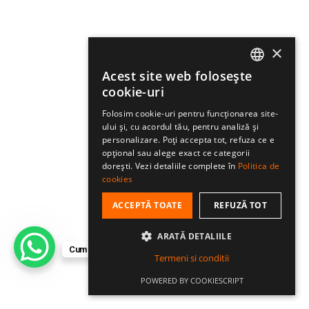
×
Acest site web folosește
ROMANIAN
cookie-uri
HUNGARIAN
Folosim cookie-uri pentru funcționarea site-
ului și, cu acordul tău, pentru analiză și
ENGLISH
personalizare. Poți accepta tot, refuza ce e
opțional sau alege exact ce categorii
dorești. Vezi detaliile complete în
Politica de
cookies
ACCEPTĂ TOATE
REFUZĂ TOT
ARATĂ DETALIILE
Cum te putem ajuta?
Termeni si conditii
POWERED BY COOKIESCRIPT