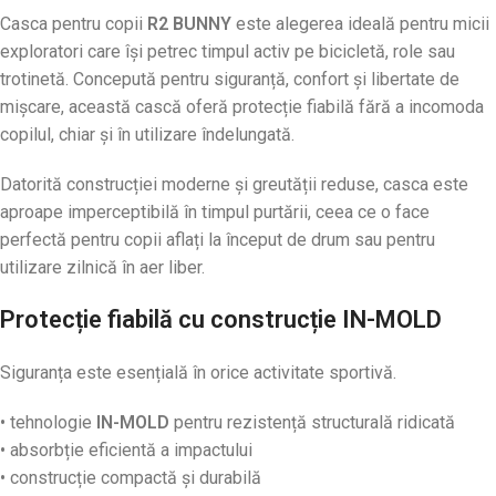
Casca pentru copii
R2 BUNNY
este alegerea ideală pentru micii
exploratori care își petrec timpul activ pe bicicletă, role sau
trotinetă. Concepută pentru siguranță, confort și libertate de
mișcare, această cască oferă protecție fiabilă fără a incomoda
copilul, chiar și în utilizare îndelungată.
Datorită construcției moderne și greutății reduse, casca este
aproape imperceptibilă în timpul purtării, ceea ce o face
perfectă pentru copii aflați la început de drum sau pentru
utilizare zilnică în aer liber.
Protecție fiabilă cu construcție IN-MOLD
Siguranța este esențială în orice activitate sportivă.
• tehnologie
IN-MOLD
pentru rezistență structurală ridicată
• absorbție eficientă a impactului
• construcție compactă și durabilă