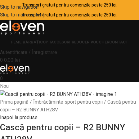
Transport gratuit pentru comenzile peste 250 lei.
Skip to navigation
Skip to main content
Transport gratuit pentru comenzile peste 250 lei.
FEMEI
BĂRBAȚI
COPII
ACCESORII
REDUCERI
VOUCHER
CONTACT
Autentificare / Înregistrare
0
0,00
lei
0
Nou
Prima pagină
Îmbrăcăminte sport pentru copii
Cască pentru
copii – R2 BUNNY ATH28V
Inapoi la produse
Cască pentru copii – R2 BUNNY