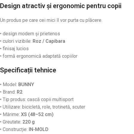
Design atractiv și ergonomic pentru copii
Un produs pe care cei mici îl vor purta cu plăcere.
• design modern și prietenos
• culori vizibile:
Roz / Capibara
• finisaj lucios
• formă ergonomică adaptată copiilor
Specificații tehnice
• Model:
BUNNY
• Brand:
R2
• Tip produs: cască copii multisport
• Utilizare: bicicletă, role, trotinetă, scuter
• Mărime:
XS (48–52 cm)
• Greutate:
220 g
• Construcție:
IN-MOLD