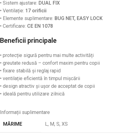
• Sistem ajustare:
DUAL FIX
• Ventilație:
17 orificii
• Elemente suplimentare:
BUG NET, EASY LOCK
• Certificare:
CE EN 1078
Beneficii principale
• protecție sigură pentru mai multe activități
• greutate redusă – confort maxim pentru copii
• fixare stabilă și reglaj rapid
• ventilație eficientă în timpul mișcării
• design atractiv și ușor de acceptat de copii
• ideală pentru utilizare zilnică
Informații suplimentare
MĂRIME
L
,
M
,
S
,
XS