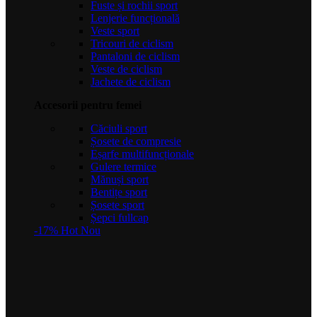
Fuste și rochii sport
Lenjerie funcțională
Veste sport
Tricouri de ciclism
Pantaloni de ciclism
Veste de ciclism
Jachete de ciclism
Accesorii pentru femei
Căciuli sport
Șosete de compresie
Eșarfe multifuncționale
Gulere termice
Mănuși sport
Bentițe sport
Șosete sport
Șepci fullcap
-17%
Hot
Nou