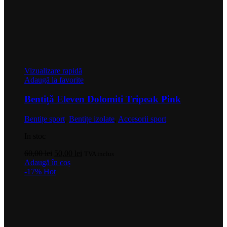
Vizualizare rapidă
Adaugă la favorite
Bentiță Eleven Dolomiti Tripeak Pink
Bentițe sport
,
Bentițe izolate
,
Accesorii sport
In stoc
Prețul
Prețul
60,00
lei
50,00
lei
TVA inclus
inițial
curent
Adaugă în coș
a
este:
-17%
Hot
fost:
50,00 lei.
60,00 lei.