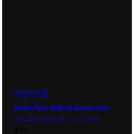
Vizualizare rapidă
Adaugă la favorite
Bentiță Eleven Dolomiti Blossom Color
Bentițe sport
,
Bentițe izolate
,
Accesorii sport
In stoc