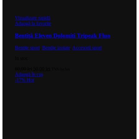
Vizualizare rapidă
Adaugă la favorite
Bentiță Eleven Dolomiti Tripeak Fluo
Bentițe sport
,
Bentițe izolate
,
Accesorii sport
In stoc
Prețul
Prețul
60,00
lei
50,00
lei
TVA inclus
inițial
curent
Adaugă în coș
a
este:
-17%
Hot
fost:
50,00 lei.
60,00 lei.