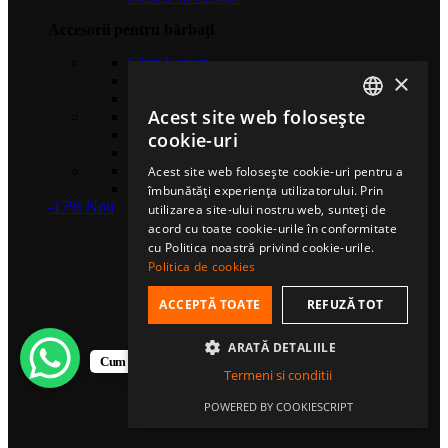
Accesorii pentru bărbați
Căciuli sport
×
Șosete de compresie
Eșarfe multifuncționale
Acest site web folosește
Gulere termice
ROMANIAN
Mănuși sport
cookie-uri
Bentițe sport
HUNGARIAN
Șosete sport
Acest site web folosește cookie-uri pentru a
Șepci fullcap
îmbunătăți experiența utilizatorului. Prin
ENGLISH
-17%
Nou
utilizarea site-ului nostru web, sunteți de
acord cu toate cookie-urile în conformitate
cu Politica noastră privind cookie-urile.
Politica de cookies
ACCEPTĂ TOATE
REFUZĂ TOT
ARATĂ DETALIILE
Cum te putem ajuta?
Termeni si conditii
POWERED BY COOKIESCRIPT