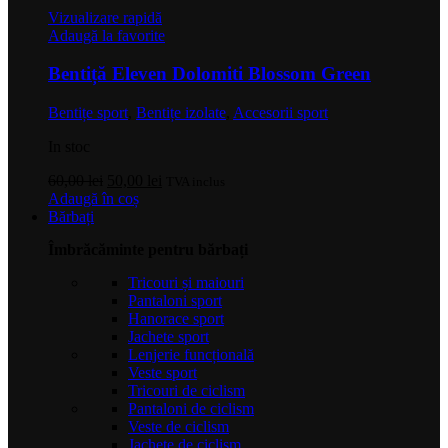
Vizualizare rapidă
Adaugă la favorite
Bentiță Eleven Dolomiti Blossom Green
Bentițe sport
,
Bentițe izolate
,
Accesorii sport
In stoc
Prețul
Prețul
60,00
lei
50,00
lei
TVA inclus
inițial
curent
Adaugă în coș
a
este:
Bărbați
fost:
50,00 lei.
Îmbrăcăminte pentru bărbați
60,00 lei.
Tricouri și maiouri
Pantaloni sport
Hanorace sport
Jachete sport
Lenjerie funcțională
Veste sport
Tricouri de ciclism
Pantaloni de ciclism
Veste de ciclism
Jachete de ciclism