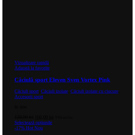
Vizualizare rapidă
Adaugă la favorite
Căciulă sport Eleven Sven Vortex Pink
Căciuli sport
,
Căciuli izolate
,
Căciuli izolate cu ciucure
,
Accesorii sport
In stoc
Prețul
Prețul
120,00
lei
100,00
lei
TVA inclus
inițial
Acest
curent
Selectează opțiunile
a
produs
este:
-17%
Hot
Nou
fost:
are
100,00 lei.