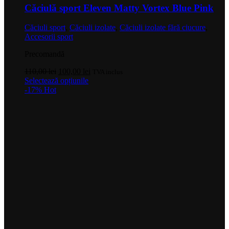
Căciulă sport Eleven Matty Vortex Blue Pink
Căciuli sport
,
Căciuli izolate
,
Căciuli izolate fără ciucure
,
Accesorii sport
Precomandă
Prețul
Prețul
110,00
lei
100,00
lei
TVA inclus
inițial
Acest
curent
Selectează opțiunile
a
produs
este:
-17%
Hot
fost:
are
100,00 lei.
110,00 lei.
mai
multe
variații.
Opțiunile
pot
fi
alese
în
pagina
produsului.