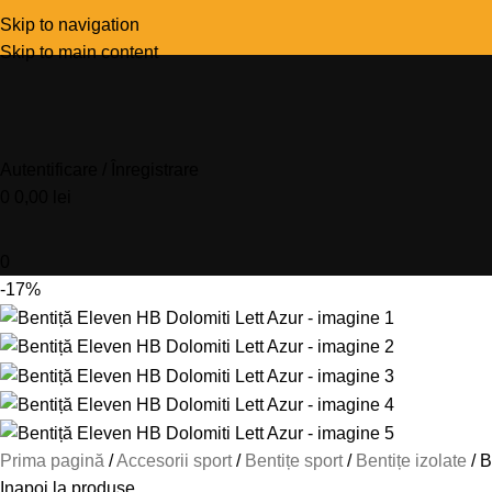
Skip to navigation
Skip to main content
Autentificare / Înregistrare
0
0,00
lei
0
-17%
Prima pagină
Accesorii sport
Bentițe sport
Bentițe izolate
B
Inapoi la produse