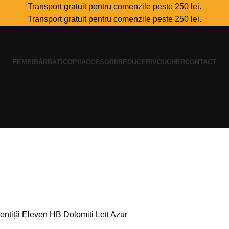
Transport gratuit pentru comenzile peste 250 lei.
Transport gratuit pentru comenzile peste 250 lei.
FEMEI
BĂRBAȚI
COPII
ACCESORII
REDUCERI
VOUCHER
CONTACT
entiță Eleven HB Dolomiti Lett Azur