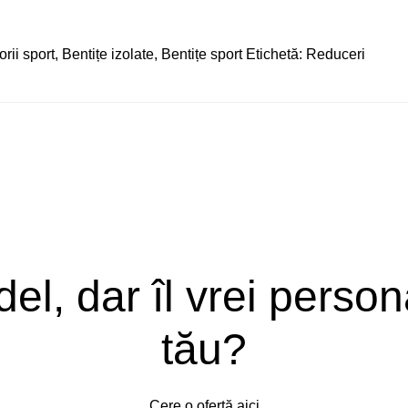
rii sport
,
Bentițe izolate
,
Bentițe sport
Etichetă:
Reduceri
del, dar îl vrei person
tău?
Cere o ofertă aici